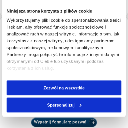
Warszawie
Niniejsza strona korzysta z plików cookie
Wykorzystujemy pliki cookie do spersonalizowania treści
i reklam, aby oferować funkcje społecznościowe i
Adres:
ul. Wolność 5/18, 01-018 Warszawa
analizować ruch w naszej witrynie. Informacje o tym, jak
Numery
tel.
22 4681197
korzystasz z naszej witryny, udostępniamy partnerom
kontaktowe:
tel.
690 905 955
społecznościowym, reklamowym i analitycznym.
Partnerzy mogą połączyć te informacje z innymi danymi
Adresy email:
warszawa.dzikowicz@komornik.pl
otrzymanymi od Ciebie lub uzyskanymi podczas
Podlega pod:
Sąd Rejonowy dla Warszawy-Woli
korzystania z ich usług.
Ocena i opinie pełnomocników wierzycieli
Zezwól na wszystkie
Ocena i opinie pełnomocników o kancelariach komorniczych
dostępne są dla radców prawnych i adwokatów zarejestrowanych w
serwisie oraz dla klientów, którzy złożyli w serwisie przynajmniej
jeden pozew i uiścili wymaganą opłatę sądową.
Spersonalizuj
Chcesz dołączyć do grona naszych klientów?
Wypełnij formularz pozwu!