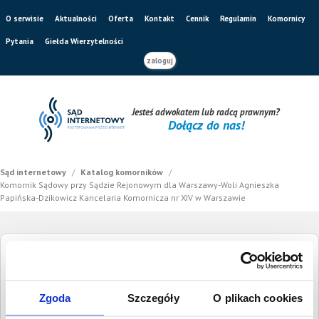
O serwisie
Aktualności
Oferta
Kontakt
Cennik
Regulamin
Komornicy
Pytania
Giełda Wierzytelności
zaloguj
Jesteś adwokatem lub radcą prawnym?
Dołącz do nas!
Sąd internetowy
/
Katalog komorników
/
Komornik Sądowy przy Sądzie Rejonowym dla Warszawy-Woli Agnieszka
Papińska-Dzikowicz Kancelaria Komornicza nr XIV w Warszawie
Komornik Sądowy przy Sądzie Rejonowym
dla Warszawy-Woli Agnieszka Papińska-
Zgoda
Szczegóły
O plikach cookies
Dzikowicz Kancelaria Komornicza nr XIV w