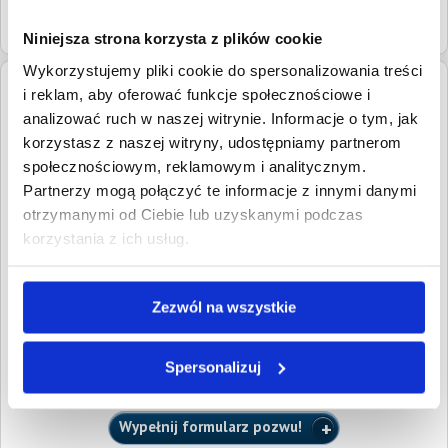
nr XXI we Wrocławiu
Niniejsza strona korzysta z plików cookie
Wykorzystujemy pliki cookie do spersonalizowania treści
i reklam, aby oferować funkcje społecznościowe i
Adres:
ul. Sudecka 113/3, 53-128 Wrocław
analizować ruch w naszej witrynie. Informacje o tym, jak
Numery
tel.
71 7903010
korzystasz z naszej witryny, udostępniamy partnerom
kontaktowe:
tel.
730794904
społecznościowym, reklamowym i analitycznym.
Partnerzy mogą połączyć te informacje z innymi danymi
Adresy email:
wroclaw.rodakiewicz@komornik.pl
otrzymanymi od Ciebie lub uzyskanymi podczas
Podlega pod:
Sąd Rejonowy dla Wrocławia-Krzyków
korzystania z ich usług.
Ocena i opinie pełnomocników wierzycieli
Zezwól na wszystkie
Ocena i opinie pełnomocników o kancelariach komorniczych
dostępne są dla radców prawnych i adwokatów zarejestrowanych w
serwisie oraz dla klientów, którzy złożyli w serwisie przynajmniej
jeden pozew i uiścili wymaganą opłatę sądową.
Spersonalizuj
Chcesz dołączyć do grona naszych klientów?
Wypełnij formularz pozwu!