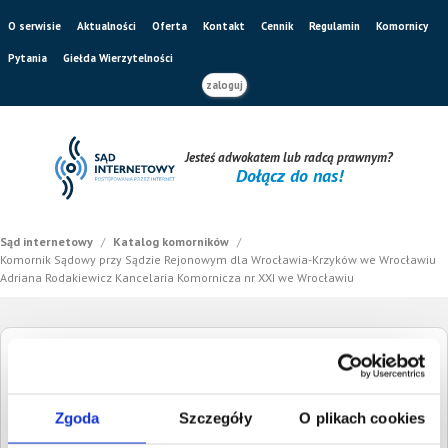
O serwisie
Aktualności
Oferta
Kontakt
Cennik
Regulamin
Komornicy
Pytania
Giełda Wierzytelności
zaloguj
Jesteś adwokatem lub radcą prawnym?
Dołącz do nas!
Sąd internetowy
/
Katalog komorników
/
Komornik Sądowy przy Sądzie Rejonowym dla Wrocławia-Krzyków we Wrocławiu
Adriana Rodakiewicz Kancelaria Komornicza nr XXI we Wrocławiu
Komornik Sądowy przy Sądzie Rejonowym
dla Wrocławia-Krzyków we Wrocławiu
Zgoda
Szczegóły
O plikach cookies
Adriana Rodakiewicz Kancelaria Komornicza