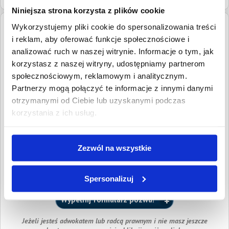
Niniejsza strona korzysta z plików cookie
Wykorzystujemy pliki cookie do spersonalizowania treści
Adres:
UL. RATUSZOWA 12/1, 63-600 KĘPNO
i reklam, aby oferować funkcje społecznościowe i
Numery
tel.
(62) 7822346
analizować ruch w naszej witrynie. Informacje o tym, jak
kontaktowe:
fax
(62) 7820155
korzystasz z naszej witryny, udostępniamy partnerom
społecznościowym, reklamowym i analitycznym.
Adresy email:
kepno2@komornik.pl
Partnerzy mogą połączyć te informacje z innymi danymi
Podlega pod:
Sąd Rejonowy w Kępnie
otrzymanymi od Ciebie lub uzyskanymi podczas
korzystania z ich usług.
Ocena i opinie pełnomocników wierzycieli
Ocena i opinie pełnomocników o kancelariach komorniczych
Zezwól na wszystkie
dostępne są dla radców prawnych i adwokatów zarejestrowanych w
serwisie oraz dla klientów, którzy złożyli w serwisie przynajmniej
jeden pozew i uiścili wymaganą opłatę sądową.
Spersonalizuj
Chcesz dołączyć do grona naszych klientów?
Wypełnij formularz pozwu!
Jeżeli jesteś adwokatem lub radcą prawnym i nie masz jeszcze