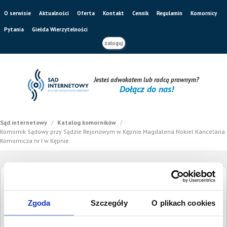
O serwisie
Aktualności
Oferta
Kontakt
Cennik
Regulamin
Komornicy
Pytania
Giełda Wierzytelności
zaloguj
Jesteś adwokatem lub radcą prawnym?
Dołącz do nas!
Sąd internetowy
/
Katalog komorników
/
Komornik Sądowy przy Sądzie Rejonowym w Kępnie Magdalena Nokiel Kancelaria
Komornicza nr I w Kępnie
Komornik Sądowy przy Sądzie Rejonowym w
Kępnie Magdalena Nokiel Kancelaria
Zgoda
Szczegóły
O plikach cookies
Komornicza nr I w Kępnie