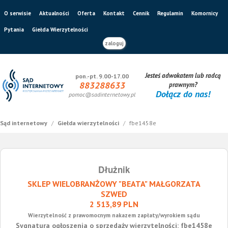
O serwisie
Aktualności
Oferta
Kontakt
Cennik
Regulamin
Komornicy
Pytania
Giełda Wierzytelności
zaloguj
Jesteś adwokatem lub radcą
pon.-pt. 9.00-17.00
883288633
prawnym?
Dołącz do nas!
pomoc@sadinternetowy.pl
Sąd internetowy
/
Giełda wierzytelności
/
fbe1458e
Dłużnik
SKLEP WIELOBRANŻOWY "BEATA" MAŁGORZATA
SZWED
2 513,89 PLN
Wierzytelność z prawomocnym nakazem zapłaty/wyrokiem sądu
Sygnatura ogłoszenia o sprzedaży wierzytelności: fbe1458e