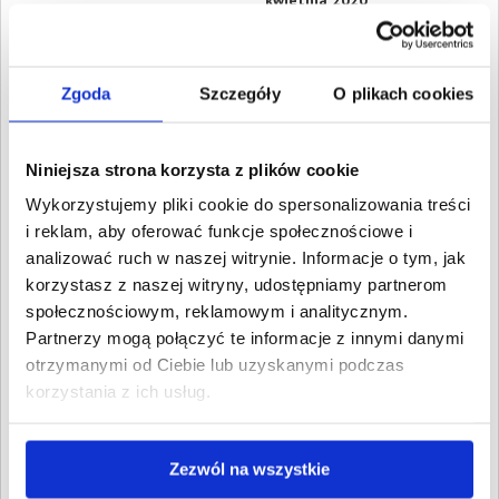
kwietnia 2020
3. Gospodarcze
Wartość:
158,51 PLN
Data wymagalności:
13
Zgoda
Szczegóły
O plikach cookies
kwietnia 2020
4. Gospodarcze
Wartość:
178,51 PLN
Niniejsza strona korzysta z plików cookie
Data wymagalności:
14
Wykorzystujemy pliki cookie do spersonalizowania treści
kwietnia 2020
i reklam, aby oferować funkcje społecznościowe i
5. Gospodarcze
analizować ruch w naszej witrynie. Informacje o tym, jak
Wartość:
252,43 PLN
korzystasz z naszej witryny, udostępniamy partnerom
Data wymagalności:
15
kwietnia 2020
społecznościowym, reklamowym i analitycznym.
Partnerzy mogą połączyć te informacje z innymi danymi
6. Gospodarcze
otrzymanymi od Ciebie lub uzyskanymi podczas
Wartość:
147,02 PLN
korzystania z ich usług.
Data wymagalności:
15
kwietnia 2020
7. Gospodarcze
Zezwól na wszystkie
Wartość:
277,13 PLN
Data wymagalności:
16