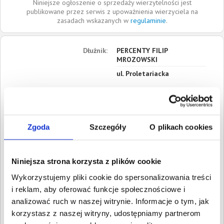
Niniejsze ogłoszenie o sprzedaży wierzytelności jest
publikowane przez serwis z upoważnienia wierzyciela na
zasadach wskazanych w
regulaminie
.
Dłużnik:
PERCENTY FILIP
MROZOWSKI
ul. Proletariacka
93-569
Łódź
Łódzkie
Roszczenia:
1. Gospodarcze
Zgoda
Szczegóły
O plikach cookies
Wartość:
1 913,74 PLN
Data wymagalności:
24 lipca
2024
Niniejsza strona korzysta z plików cookie
2. Gospodarcze
Wykorzystujemy pliki cookie do spersonalizowania treści
Wartość:
172,52 PLN
Data wymagalności:
25 lipca
i reklam, aby oferować funkcje społecznościowe i
2024
analizować ruch w naszej witrynie. Informacje o tym, jak
korzystasz z naszej witryny, udostępniamy partnerom
W sumie:
Wartość:
2 086,26 PLN