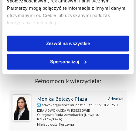
społecznościowym, reklamowym i analitycznym.
Koszty sądowe:
650,39 PLN
Partnerzy mogą połączyć te informacje z innymi danymi
otrzymanymi od Ciebie lub uzyskanymi podczas
Spłacono:
0,00 PLN
korzystania z ich usług.
Całkowita
2 736,65 PLN
wartość wierzytelności:
Prawomocny nakaz
29 lipca 2025
Zezwól na wszystkie
zapłaty/
wyrok sądu z dnia:
Spersonalizuj
Data wystawienia:
29 lipca 2025
Pełnomocnik wierzyciela:
Monika Belczyk-Płaza
Adwokat
adwokat@kancelariapst.pl
, tel.:
665 831 250
IZBA ADWOKACKA W RZESZOWIE
Okręgowa Rada Adwokacka
(Nr wpisu:
RZE/Adw/1426)
Miejscowość:
Korczyna