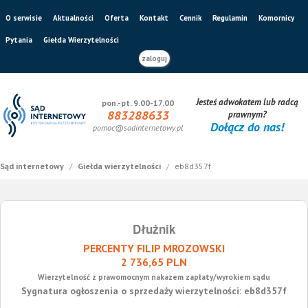
O serwisie
Aktualności
Oferta
Kontakt
Cennik
Regulamin
Komornicy
Pytania
Giełda Wierzytelności
zaloguj
Jesteś adwokatem lub radcą
pon.-pt. 9.00-17.00
883288633
prawnym?
Dołącz do nas!
pomoc@sadinternetowy.pl
Sąd internetowy
/
Giełda wierzytelności
/
eb8d357f
Dłużnik
PERCENTY FILIP MROZOWSKI
2 736,65 PLN
Wierzytelność z prawomocnym nakazem zapłaty/wyrokiem sądu
Sygnatura ogłoszenia o sprzedaży wierzytelności: eb8d357f