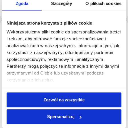
Niniejsze ogłoszenie o sprzedaży wierzytelności jest
Zgoda
Szczegóły
O plikach cookies
publikowane przez serwis z upoważnienia wierzyciela na
zasadach wskazanych w
regulaminie
.
Niniejsza strona korzysta z plików cookie
Dłużnik:
Paweł Rzepiela
Wykorzystujemy pliki cookie do spersonalizowania treści
39-400
Stale
i reklam, aby oferować funkcje społecznościowe i
Podkarpackie
analizować ruch w naszej witrynie. Informacje o tym, jak
korzystasz z naszej witryny, udostępniamy partnerom
Roszczenia:
1. Cywilne
społecznościowym, reklamowym i analitycznym.
Wartość:
8 500,00 PLN
Data wymagalności:
1
Partnerzy mogą połączyć te informacje z innymi danymi
października 2017
otrzymanymi od Ciebie lub uzyskanymi podczas
korzystania z ich usług.
W sumie:
Wartość:
8 500,00 PLN
Koszty sądowe:
1 325,39 PLN
Zezwól na wszystkie
Spłacono:
0,00 PLN
Całkowita
9 825,39 PLN
wartość wierzytelności:
Spersonalizuj
Prawomocny nakaz
30 września 2020