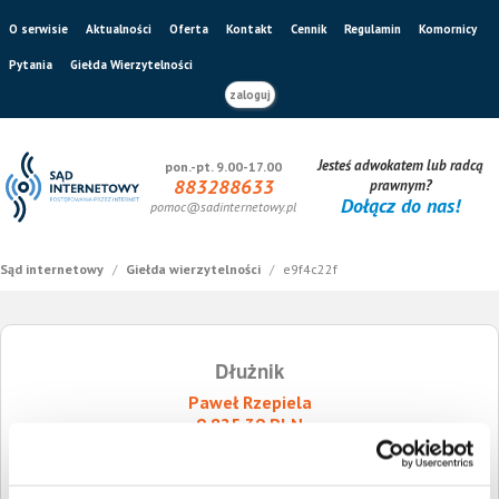
O serwisie
Aktualności
Oferta
Kontakt
Cennik
Regulamin
Komornicy
Pytania
Giełda Wierzytelności
zaloguj
Jesteś adwokatem lub radcą
pon.-pt. 9.00-17.00
883288633
prawnym?
Dołącz do nas!
pomoc@sadinternetowy.pl
Sąd internetowy
/
Giełda wierzytelności
/
e9f4c22f
Dłużnik
Paweł Rzepiela
9 825,39 PLN
Wierzytelność z prawomocnym nakazem zapłaty/wyrokiem sądu
Sygnatura ogłoszenia o sprzedaży wierzytelności: e9f4c22f