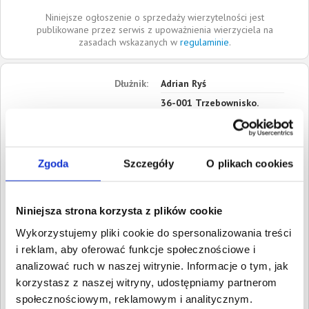
Niniejsze ogłoszenie o sprzedaży wierzytelności jest
publikowane przez serwis z upoważnienia wierzyciela na
zasadach wskazanych w
regulaminie
.
Dłużnik:
Adrian Ryś
36-001
Trzebownisko.
Podkarpackie
Roszczenia:
1. Cywilne
Wartość:
200,00 PLN
Zgoda
Szczegóły
O plikach cookies
Data wymagalności:
4
czerwca 2014
2. Cywilne
Niniejsza strona korzysta z plików cookie
Wartość:
500,00 PLN
Wykorzystujemy pliki cookie do spersonalizowania treści
Data wymagalności:
11
czerwca 2014
i reklam, aby oferować funkcje społecznościowe i
analizować ruch w naszej witrynie. Informacje o tym, jak
W sumie:
Wartość:
700,00 PLN
korzystasz z naszej witryny, udostępniamy partnerom
Koszty sądowe:
210,38 PLN
społecznościowym, reklamowym i analitycznym.