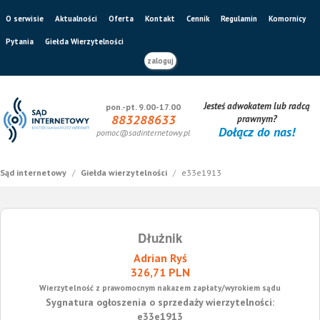
O serwisie
Aktualności
Oferta
Kontakt
Cennik
Regulamin
Komornicy
Pytania
Giełda Wierzytelności
zaloguj
Jesteś adwokatem lub radcą
pon.-pt. 9.00-17.00
883288633
prawnym?
Dołącz do nas!
pomoc@sadinternetowy.pl
Sąd internetowy
/
Giełda wierzytelności
/
e33e1913
Dłużnik
Adrian Ryś
326,71 PLN
Wierzytelność z prawomocnym nakazem zapłaty/wyrokiem sądu
Sygnatura ogłoszenia o sprzedaży wierzytelności:
e33e1913