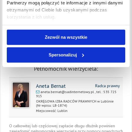
Partnerzy mogą połączyć te informacje z innymi danymi
Spłacono:
583,67 PLN
otrzymanymi od Ciebie lub uzyskanymi podczas
Całkowita
326,71 PLN
korzystania z ich usług.
wartość wierzytelności:
Prawomocny nakaz
9 marca 2015
zapłaty/
Zezwól na wszystkie
wyrok sądu z dnia:
Data wystawienia:
Spersonalizuj
9 lipca 2016
Pełnomocnik wierzyciela:
Aneta Bernat
Radca prawny
aneta.bernat@sadinternetowy.pl
, tel.:
535 725
915
OKRĘGOWA IZBA RADCÓW PRAWNYCH w Lublinie
(Nr wpisu: LB-1874)
Miejscowość:
Lublin
O całkowitej lub częściowej zapłacie długu dłużnik powinien
zawiadomić pełnomocnika wierzyciela przy pomocy powyższych