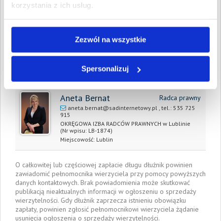
korzystania z ich usług.
Prawomocny nakaz
30 listopada 2015
zapłaty/
wyrok sądu z dnia:
Zezwól na wszystkie
Data wystawienia:
9 lipca 2016
Pełnomocnik wierzyciela:
Spersonalizuj
Aneta Bernat
Radca prawny
aneta.bernat@sadinternetowy.pl
, tel.:
535 725
915
OKRĘGOWA IZBA RADCÓW PRAWNYCH w Lublinie
(Nr wpisu: LB-1874)
Miejscowość:
Lublin
O całkowitej lub częściowej zapłacie długu dłużnik powinien
zawiadomić pełnomocnika wierzyciela przy pomocy powyższych
danych kontaktowych. Brak powiadomienia może skutkować
publikacją nieaktualnych informacji w ogłoszeniu o sprzedaży
wierzytelności. Gdy dłużnik zaprzecza istnieniu obowiązku
zapłaty, powinien zgłosić pełnomocnikowi wierzyciela żądanie
usunięcia ogłoszenia o sprzedaży wierzytelności.