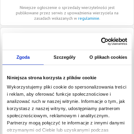
Niniejsze ogłoszenie o sprzedaży wierzytelności jest
publikowane przez serwis z upoważnienia wierzyciela na
zasadach wskazanych w
regulaminie
.
Dłużnik:
MARZENA GŁUŻYCKA
37-700
Przemyśl
Podkarpackie
Zgoda
Szczegóły
O plikach cookies
Roszczenia:
1. Cywilne
Wartość:
1 880,95 PLN
Data wymagalności:
21
Niniejsza strona korzysta z plików cookie
sierpnia 2013
Wykorzystujemy pliki cookie do spersonalizowania treści
W sumie:
Wartość:
1 880,95 PLN
i reklam, aby oferować funkcje społecznościowe i
Koszty sądowe:
630,38 PLN
analizować ruch w naszej witrynie. Informacje o tym, jak
korzystasz z naszej witryny, udostępniamy partnerom
Spłacono:
484,18 PLN
społecznościowym, reklamowym i analitycznym.
Całkowita
2 027,15 PLN
Partnerzy mogą połączyć te informacje z innymi danymi
wartość wierzytelności:
otrzymanymi od Ciebie lub uzyskanymi podczas