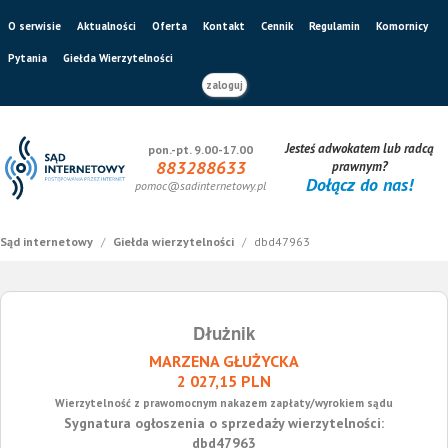
O serwisie
Aktualności
Oferta
Kontakt
Cennik
Regulamin
Komornicy
Pytania
Giełda Wierzytelności
zaloguj
Jesteś adwokatem lub radcą
pon.-pt. 9.00-17.00
883288633
prawnym?
Dołącz do nas!
pomoc@sadinternetowy.pl
Sąd internetowy
/
Giełda wierzytelności
/
dbd47963
Dłużnik
MARZENA GŁUŻYCKA
2 027,15 PLN
Wierzytelność z prawomocnym nakazem zapłaty/wyrokiem sądu
Sygnatura ogłoszenia o sprzedaży wierzytelności:
dbd47963