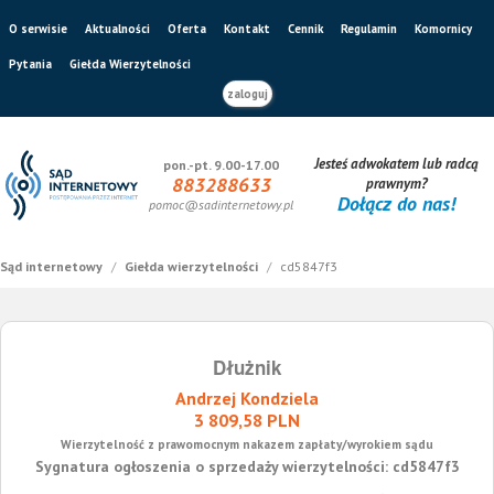
O serwisie
Aktualności
Oferta
Kontakt
Cennik
Regulamin
Komornicy
Pytania
Giełda Wierzytelności
zaloguj
Jesteś adwokatem lub radcą
pon.-pt. 9.00-17.00
883288633
prawnym?
Dołącz do nas!
pomoc@sadinternetowy.pl
Sąd internetowy
/
Giełda wierzytelności
/
cd5847f3
Dłużnik
Andrzej Kondziela
3 809,58 PLN
Wierzytelność z prawomocnym nakazem zapłaty/wyrokiem sądu
Sygnatura ogłoszenia o sprzedaży wierzytelności: cd5847f3