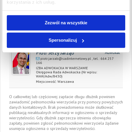
korzystania z ich usług.
zapłaty/
wyrok sądu z dnia:
Data wystawienia:
9 lipca 2016
Zezwól na wszystkie
Pełnomocnik wierzyciela:
Spersonalizuj
Piotr Jerzy Jarząb
Adwokat
piotr.jarzab@sadinternetowy.pl
, tel.:
664 257
166
IZBA ADWOKACKA W WARSZAWIE
Okręgowa Rada Adwokacka
(Nr wpisu:
WAW/Adw/8430)
Miejscowość:
Warszawa
O całkowitej lub częściowej zapłacie długu dłużnik powinien
zawiadomić pełnomocnika wierzyciela przy pomocy powyższych
danych kontaktowych. Brak powiadomienia może skutkować
publikacją nieaktualnych informacji w ogłoszeniu o sprzedaży
wierzytelności. Gdy dłużnik zaprzecza istnieniu obowiązku
zapłaty, powinien zgłosić pełnomocnikowi wierzyciela żądanie
usunięcia ogłoszenia o sprzedaży wierzytelności.