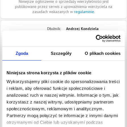
Niniejsze ogłoszenie o sprzedaży wierzytelności jest
publikowane przez serwis z upoważnienia wierzyciela na
zasadach wskazanych w
regulaminie
.
Dłużnik:
Andrzej Kondziela
46-203
Kluczbork
Opolskie
Zgoda
Szczegóły
O plikach cookies
Roszczenia:
1. Cywilne
Wartość:
2 576,16 PLN
Data wymagalności:
17 lipca
2015
Niniejsza strona korzysta z plików cookie
Wykorzystujemy pliki cookie do spersonalizowania treści
W sumie:
Wartość:
2 576,16 PLN
Koszty sądowe:
1 233,42 PLN
i reklam, aby oferować funkcje społecznościowe i
analizować ruch w naszej witrynie. Informacje o tym, jak
Spłacono:
0,00 PLN
korzystasz z naszej witryny, udostępniamy partnerom
Całkowita
3 809,58 PLN
społecznościowym, reklamowym i analitycznym.
wartość wierzytelności:
Partnerzy mogą połączyć te informacje z innymi danymi
otrzymanymi od Ciebie lub uzyskanymi podczas
Prawomocny nakaz
11 marca 2016