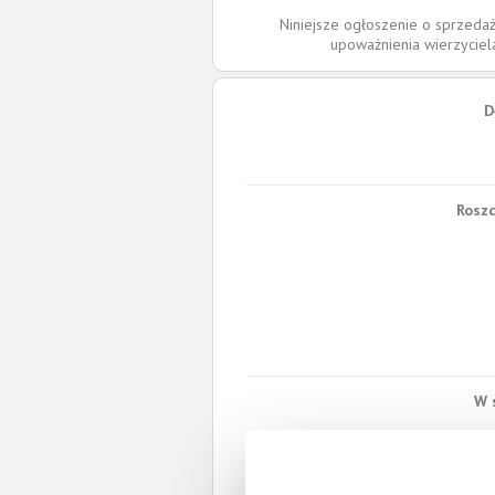
Niniejsze ogłoszenie o sprzedaż
upoważnienia wierzycie
D
Roszc
W 
Spł