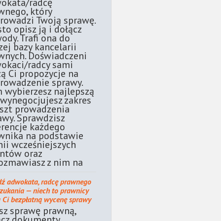
okata/radcę
wnego, który
rowadzi Twoją sprawę.
sto opisz ją i dołącz
ody. Trafi ona do
zej bazy kancelarii
wnych. Doświadczeni
okaci/radcy sami
żą Ci propozycje na
rowadzenie sprawy.
 wybierzesz najlepszą
 wynegocjujesz zakres
oszt prowadzenia
awy. Sprawdzisz
erencje każdego
wnika na podstawie
nii wcześniejszych
entów oraz
ozmawiasz z nim na
dź adwokata, radcę prawnego
szukania — niech to prawnicy
ą Ci bezpłatną wycenę sprawy
sz sprawę prawną,
ącz dokumenty.