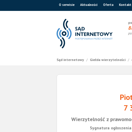
O serwisie
Aktualności
Oferta
Kontakt
po
8
po
Sąd internetowy
/
Giełda wierzytelności
/
Pio
7 
Wierzytelność z prawomo
Sygnatura ogłoszenia 