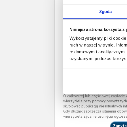
Całkowita wartość wierzytel
Zgoda
Prawomocny nakaz za
wyrok sądu z
Niniejsza strona korzysta z
Data wystaw
Wykorzystujemy pliki cookie 
Pełnom
ruch w naszej witrynie. Inf
reklamowym i analitycznym. 
uzyskanymi podczas korzysta
Anna Emilia Oles
kancelaria.anna.ole
IZBA ADWOKACKA W BI
Okręgowa Rada Adwoka
Miejscowość:
Białystok
O całkowitej lub częściowej zapłaci
wierzyciela przy pomocy powyższych
skutkować publikacją nieaktualnych in
Gdy dłużnik zaprzecza istnieniu obow
wierzyciela żądanie usunięcia ogłosz
Zapyta