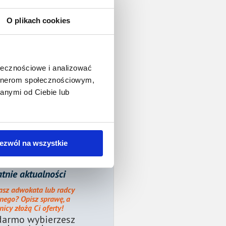
O plikach cookies
ołecznościowe i analizować
artnerom społecznościowym,
anymi od Ciebie lub
ezwól na wszystkie
tnie aktualności
asz adwokata lub radcy
nego? Opisz sprawę, a
icy złożą Ci oferty!
darmo wybierzesz