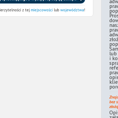
adw
pra
erzytelności z tej
miejscowości
lub
województwa
!
pop
Pro
dow
nas
pra
adw
zło
pop
Sam
lub
i k
spr
ref
pra
opi
kli
por
Znaj
bez 
złoż
Opi
zał