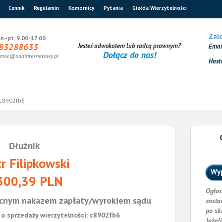
Cennik
Regulamin
Komornicy
Pytania
Giełda Wierzytelności
Zalo
n.-pt. 9.00-17.00
83288633
Jesteś adwokatem lub radcą prawnym?
Ema
Dołącz do nas!
moc@sadinternetowy.pl
Hasł
c8902fb6
Dłużnik
tr Filipkowski
Wyp
300,39 PLN
Ogłos
cnym nakazem zapłaty/wyrokiem sądu
zosta
po sk
o sprzedaży wierzytelności: c8902fb6
Jeżel