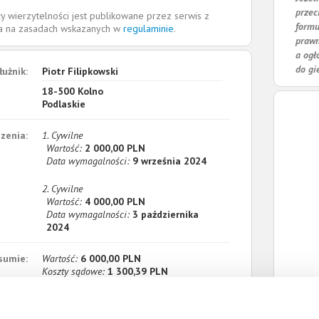
przec
y wierzytelności jest publikowane przez serwis z
formu
la na zasadach wskazanych w
regulaminie
.
prawn
a ogł
do gi
łużnik:
Piotr Filipkowski
18-500
Kolno
Podlaskie
zenia:
1. Cywilne
Wartość:
2 000,00 PLN
Data wymagalności:
9 września 2024
2. Cywilne
Wartość:
4 000,00 PLN
Data wymagalności:
3 października
2024
sumie:
Wartość:
6 000,00 PLN
Koszty sądowe:
1 300,39 PLN
acono:
0,00 PLN