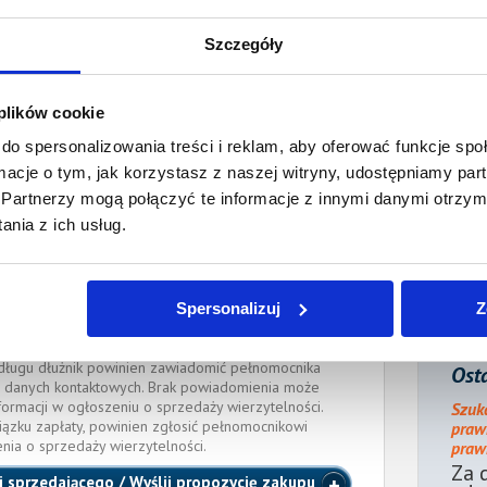
ności:
7 300,39 PLN
Szczegóły
płaty/
30 maja 2025
 dnia:
 plików cookie
ienia:
30 maja 2025
do spersonalizowania treści i reklam, aby oferować funkcje sp
ocnik wierzyciela:
ormacje o tym, jak korzystasz z naszej witryny, udostępniamy p
Partnerzy mogą połączyć te informacje z innymi danymi otrzym
nia z ich usług.
iuk
Adwokat
siuk@gmail.com
, tel.:
513 126 262
AŁYMSTOKU
cka
(Nr wpisu: 531)
Spersonalizuj
Z
e długu dłużnik powinien zawiadomić pełnomocnika
Osta
 danych kontaktowych. Brak powiadomienia może
formacji w ogłoszeniu o sprzedaży wierzytelności.
Szuk
iązku zapłaty, powinien zgłosić pełnomocnikowi
praw
enia o sprzedaży wierzytelności.
prawn
Za 
j sprzedającego / Wyślij propozycję zakupu