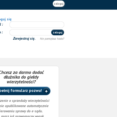
zaloguj
guj się
il
o
zaloguj
Zarejestruj się.
Nie pamiętasz hasła?
Chcesz za darmo dodać
dłużnika do giełdy
wierzytelności?
ełnij formularz pozwu!
zenie o sprzedaży wierzytelności
nie opublikowane automatycznie
ierowaniu sprawy do e-sądu.
i masz już prawomocny wyrok