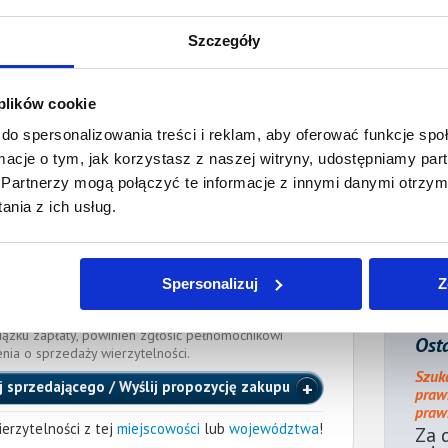
 dnia:
Szczegóły
ienia:
7 lipca 2025
ocnik wierzyciela:
 plików cookie
do spersonalizowania treści i reklam, aby oferować funkcje sp
łaza
ormacje o tym, jak korzystasz z naszej witryny, udostępniamy p
Adwokat
st.pl
, tel.:
665 831 250
Partnerzy mogą połączyć te informacje z innymi danymi otrzym
SZOWIE
nia z ich usług.
cka
(Nr wpisu: RZE/Adw/1426)
e długu dłużnik powinien zawiadomić pełnomocnika
Spersonalizuj
Z
 danych kontaktowych. Brak powiadomienia może
formacji w ogłoszeniu o sprzedaży wierzytelności.
iązku zapłaty, powinien zgłosić pełnomocnikowi
Osta
enia o sprzedaży wierzytelności.
Szuk
j sprzedającego / Wyślij propozycję zakupu
praw
prawn
erzytelności z tej
miejscowości
lub
województwa
!
Za 