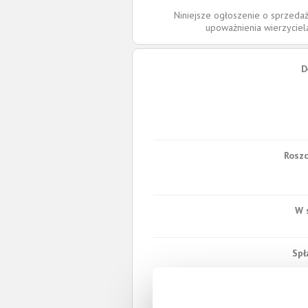
Niniejsze ogłoszenie o sprzedaż
upoważnienia wierzycie
D
Roszc
W 
Spł
Całkowita wartość wierzytel
Prawomocny nakaz za