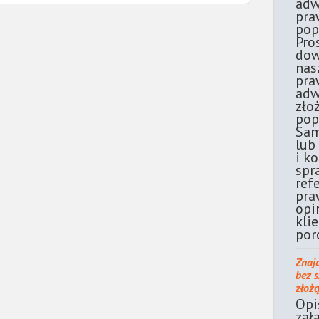
adw
pra
pop
Pro
dow
nas
pra
adw
zło
pop
Sam
lub
i k
spr
ref
pra
opi
kli
por
Znaj
bez 
złoż
Opi
zał