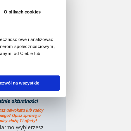
O plikach cookies
ołecznościowe i analizować
artnerom społecznościowym,
anymi od Ciebie lub
ezwól na wszystkie
tnie aktualności
asz adwokata lub radcy
nego? Opisz sprawę, a
icy złożą Ci oferty!
darmo wybierzesz