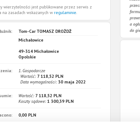
przec
y wierzytelności jest publikowane przez serwis z
formu
la na zasadach wskazanych w
regulaminie
.
prawn
a ogł
do gi
łużnik:
Tom-Car TOMASZ DROŻDŻ
Michałowice
49-314
Michałowice
Opolskie
zenia:
1. Gospodarcze
Wartość:
7 118,52 PLN
Data wymagalności:
30 maja 2022
sumie:
Wartość:
7 118,52 PLN
Koszty sądowe:
1 300,39 PLN
acono:
0,00 PLN
ności:
8 418,91 PLN
płaty/
7 lipca 2025