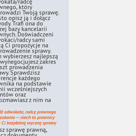
okata/radcę
wnego, który
rowadzi Twoją sprawę.
sto opisz ją i dołącz
ody. Trafi ona do
zej bazy kancelarii
wnych. Doświadczeni
okaci/radcy sami
żą Ci propozycje na
rowadzenie sprawy.
 wybierzesz najlepszą
 wynegocjujesz zakres
oszt prowadzenia
awy. Sprawdzisz
erencje każdego
wnika na podstawie
nii wcześniejszych
entów oraz
ozmawiasz z nim na
dź adwokata, radcę prawnego
szukania — niech to prawnicy
ą Ci bezpłatną wycenę sprawy
sz sprawę prawną,
ącz dokumenty.