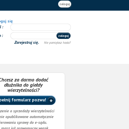
zaloguj
guj się
il
o
zaloguj
Zarejestruj się.
Nie pamiętasz hasła?
Chcesz za darmo dodać
dłużnika do giełdy
wierzytelności?
ełnij formularz pozwu!
zenie o sprzedaży wierzytelności
nie opublikowane automatycznie
ierowaniu sprawy do e-sądu.
i masz już prawomocny wyrok