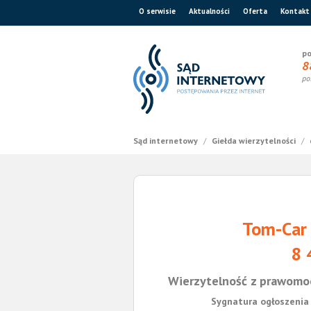
O serwisie
Aktualności
Oferta
Kontakt
po
8
po
Sąd internetowy
/
Giełda wierzytelności
/
Tom-Car
8 
Wierzytelność z prawomo
Sygnatura ogłoszenia 