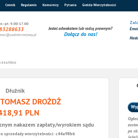
Cennik
Regulamin
Komornicy
Pytania
Giełda Wierzytelności
Zalo
n.-pt. 9.00-17.00
83288633
Jesteś adwokatem lub radcą prawnym?
Ema
Dołącz do nas!
moc@sadinternetowy.pl
Hasł
c44a98b6
Dłużnik
 TOMASZ DROŻDŻ
Wyp
418,91 PLN
Ogłos
cnym nakazem zapłaty/wyrokiem sądu
zosta
po sk
o sprzedaży wierzytelności: c44a98b6
Jeżel