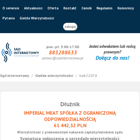
O serwisie
Aktualności
Oferta
Kontakt
Cennik
Regulamin
Komornicy
Pytania
Giełda Wierzytelności
zaloguj
Jesteś adwokatem lub radcą
pon.-pt. 9.00-17.00
883288633
prawnym?
Dołącz do nas!
pomoc@sadinternetowy.pl
Sąd internetowy
/
Giełda wierzytelności
/
bab2207d
Dłużnik
IMPERIAL MEAT SPÓŁKA Z OGRANICZONĄ
ODPOWIEDZIALNOŚCIĄ
61 442,32 PLN
Wierzytelność z prawomocnym nakazem zapłaty/wyrokiem sądu
Sygnatura ogłoszenia o sprzedaży wierzytelności: