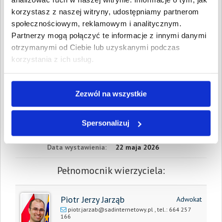
Data wymagalności:
9
sierpnia 2024
korzystasz z naszej witryny, udostępniamy partnerom
społecznościowym, reklamowym i analitycznym.
W sumie:
Wartość:
56 181,66 PLN
Partnerzy mogą połączyć te informacje z innymi danymi
Koszty sądowe:
6 103,39 PLN
otrzymanymi od Ciebie lub uzyskanymi podczas
korzystania z ich usług.
Spłacono:
842,73 PLN
Całkowita
61 442,32 PLN
wartość wierzytelności:
Zezwól na wszystkie
Prawomocny nakaz
22 maja 2026
zapłaty/
Spersonalizuj
wyrok sądu z dnia:
Data wystawienia:
22 maja 2026
Pełnomocnik wierzyciela:
Piotr Jerzy Jarząb
Adwokat
piotr.jarzab@sadinternetowy.pl
, tel.:
664 257
166