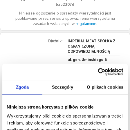
bab2207d
Niniejsze ogłoszenie o sprzedaży wierzytelności jest
publikowane przez serwis z upoważnienia wierzyciela na
zasadach wskazanych w
regulaminie
.
Dłużnik:
IMPERIAL MEAT SPÓŁKA Z
OGRANICZONĄ
ODPOWIEDZIALNOŚCIĄ
ul. gen. Umińskiego 6
63-830
Pępowo
Wielkopolskie
Siedziba:
Pępowo
Zgoda
Szczegóły
O plikach cookies
REGON:
524628974
NIP:
6961903189
Niniejsza strona korzysta z plików cookie
KRS:
0001022784
Wykorzystujemy pliki cookie do spersonalizowania treści
Roszczenia:
1. Cywilne
i reklam, aby oferować funkcje społecznościowe i
Wartość:
56 181,66 PLN
analizować ruch w naszej witrynie. Informacje o tym, jak