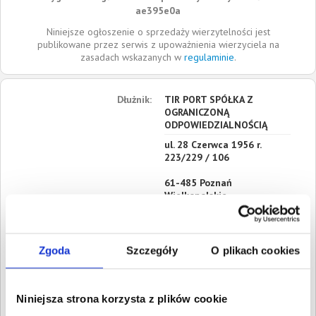
ae395e0a
Niniejsze ogłoszenie o sprzedaży wierzytelności jest
publikowane przez serwis z upoważnienia wierzyciela na
zasadach wskazanych w
regulaminie
.
Dłużnik:
TIR PORT SPÓŁKA Z
OGRANICZONĄ
ODPOWIEDZIALNOŚCIĄ
ul. 28 Czerwca 1956 r.
223/229 / 106
61-485
Poznań
Wielkopolskie
Siedziba:
Poznań
REGON:
387337024
Zgoda
Szczegóły
O plikach cookies
NIP:
7773366818
KRS:
0000865729
Niniejsza strona korzysta z plików cookie
Roszczenia:
1. Gospodarcze