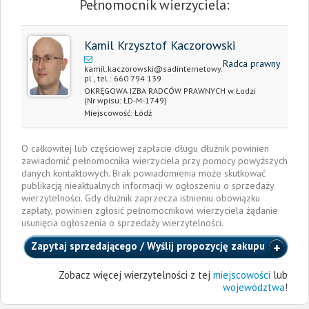
Pełnomocnik wierzyciela:
Kamil Krzysztof Kaczorowski
Radca prawny
kamil.kaczorowski@sadinternetowy.
pl
, tel.:
660 794 139
OKRĘGOWA IZBA RADCÓW PRAWNYCH w Łodzi
(Nr wpisu: ŁD-M-1749)
Miejscowość:
Łódź
O całkowitej lub częściowej zapłacie długu dłużnik powinien
zawiadomić pełnomocnika wierzyciela przy pomocy powyższych
danych kontaktowych. Brak powiadomienia może skutkować
publikacją nieaktualnych informacji w ogłoszeniu o sprzedaży
wierzytelności. Gdy dłużnik zaprzecza istnieniu obowiązku
zapłaty, powinien zgłosić pełnomocnikowi wierzyciela żądanie
usunięcia ogłoszenia o sprzedaży wierzytelności.
Zapytaj sprzedającego / Wyślij propozycję zakupu
Zobacz więcej wierzytelności z tej
miejscowości
lub
województwa
!