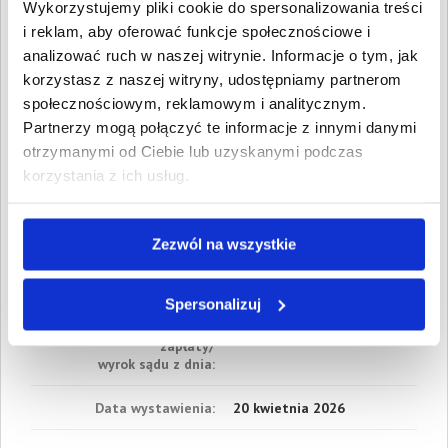
Wartość:
9 987,50 PLN
Wykorzystujemy pliki cookie do spersonalizowania treści
Data wymagalności:
21
i reklam, aby oferować funkcje społecznościowe i
sierpnia 2025
analizować ruch w naszej witrynie. Informacje o tym, jak
2. Gospodarcze
korzystasz z naszej witryny, udostępniamy partnerom
Wartość:
68,20 PLN
społecznościowym, reklamowym i analitycznym.
Data wymagalności:
14
Partnerzy mogą połączyć te informacje z innymi danymi
września 2025
otrzymanymi od Ciebie lub uzyskanymi podczas
korzystania z ich usług.
W sumie:
Wartość:
10 055,70 PLN
Koszty sądowe:
3 788,39 PLN
Spłacono:
0,00 PLN
Zezwól na wszystkie
Całkowita
13 844,09 PLN
wartość wierzytelności:
Spersonalizuj
Prawomocny nakaz
20 kwietnia 2026
zapłaty/
wyrok sądu z dnia:
Data wystawienia:
20 kwietnia 2026