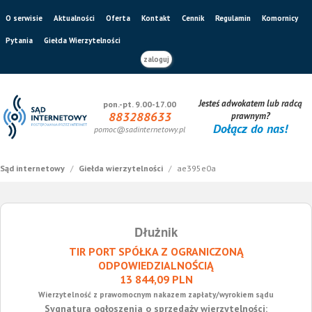
O serwisie
Aktualności
Oferta
Kontakt
Cennik
Regulamin
Komornicy
Pytania
Giełda Wierzytelności
zaloguj
Jesteś adwokatem lub radcą
pon.-pt. 9.00-17.00
883288633
prawnym?
Dołącz do nas!
pomoc@sadinternetowy.pl
Sąd internetowy
/
Giełda wierzytelności
/
ae395e0a
Dłużnik
TIR PORT SPÓŁKA Z OGRANICZONĄ
ODPOWIEDZIALNOŚCIĄ
13 844,09 PLN
Wierzytelność z prawomocnym nakazem zapłaty/wyrokiem sądu
Sygnatura ogłoszenia o sprzedaży wierzytelności: