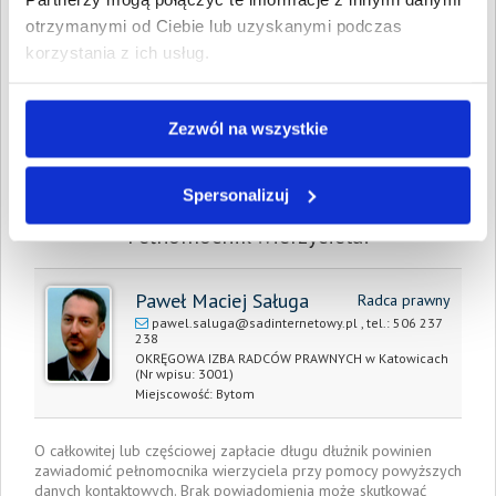
otrzymanymi od Ciebie lub uzyskanymi podczas
Całkowita
1 128,80 PLN
wartość wierzytelności:
korzystania z ich usług.
Prawomocny nakaz
5 listopada 2014
zapłaty/
Zezwól na wszystkie
wyrok sądu z dnia:
Data wystawienia:
9 lipca 2016
Spersonalizuj
Pełnomocnik wierzyciela:
Paweł Maciej Saługa
Radca prawny
pawel.saluga@sadinternetowy.pl
, tel.:
506 237
238
OKRĘGOWA IZBA RADCÓW PRAWNYCH w Katowicach
(Nr wpisu: 3001)
Miejscowość:
Bytom
O całkowitej lub częściowej zapłacie długu dłużnik powinien
zawiadomić pełnomocnika wierzyciela przy pomocy powyższych
danych kontaktowych. Brak powiadomienia może skutkować