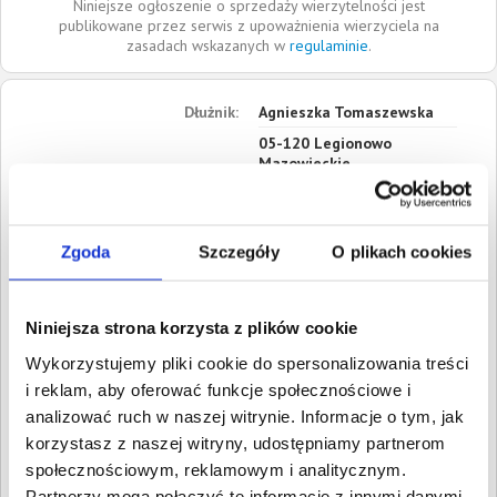
Niniejsze ogłoszenie o sprzedaży wierzytelności jest
publikowane przez serwis z upoważnienia wierzyciela na
zasadach wskazanych w
regulaminie
.
Dłużnik:
Agnieszka Tomaszewska
05-120
Legionowo
Mazowieckie
Roszczenia:
1. Cywilne
Wartość:
875,00 PLN
Data wymagalności:
22
Zgoda
Szczegóły
O plikach cookies
września 2013
2. Cywilne
Niniejsza strona korzysta z plików cookie
Wartość:
43,80 PLN
Data wymagalności:
22
Wykorzystujemy pliki cookie do spersonalizowania treści
września 2013
i reklam, aby oferować funkcje społecznościowe i
analizować ruch w naszej witrynie. Informacje o tym, jak
W sumie:
Wartość:
918,80 PLN
korzystasz z naszej witryny, udostępniamy partnerom
Koszty sądowe:
210,00 PLN
społecznościowym, reklamowym i analitycznym.
Spłacono:
0,00 PLN
Partnerzy mogą połączyć te informacje z innymi danymi