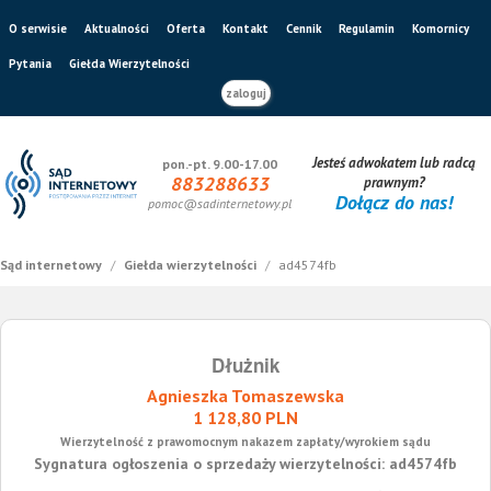
O serwisie
Aktualności
Oferta
Kontakt
Cennik
Regulamin
Komornicy
Pytania
Giełda Wierzytelności
zaloguj
Jesteś adwokatem lub radcą
pon.-pt. 9.00-17.00
883288633
prawnym?
Dołącz do nas!
pomoc@sadinternetowy.pl
Sąd internetowy
/
Giełda wierzytelności
/
ad4574fb
Dłużnik
Agnieszka Tomaszewska
1 128,80 PLN
Wierzytelność z prawomocnym nakazem zapłaty/wyrokiem sądu
Sygnatura ogłoszenia o sprzedaży wierzytelności: ad4574fb