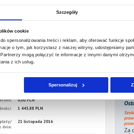
Data wymagalności:
15 marca 2016
Szczegóły
5. Gospodarcze
Wartość:
87,00 PLN
Data wymagalności:
17 marca 2016
 plików cookie
6. Gospodarcze
do spersonalizowania treści i reklam, aby oferować funkcje sp
Wartość:
499,00 PLN
Data wymagalności:
17 marca 2016
ormacje o tym, jak korzystasz z naszej witryny, udostępniamy p
Partnerzy mogą połączyć te informacje z innymi danymi otrzym
7. Gospodarcze
nia z ich usług.
Wartość:
300,00 PLN
Data wymagalności:
1 kwietnia 2016
sumie:
Wartość:
1 145,50 PLN
Spersonalizuj
Z
Koszty sądowe:
300,38 PLN
acono:
0,00 PLN
Osta
ności:
1 445,88 PLN
Szuk
praw
płaty/
21 listopada 2016
prawn
 dnia:
Za 