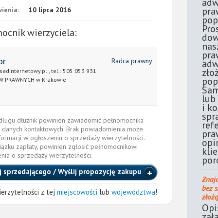
adw
pra
ienia:
10 lipca 2016
pop
Pro
ocnik wierzyciela:
dow
nas
pra
or
Radca prawny
adw
zło
adinternetowy.pl
, tel.:
505 053 931
pop
W PRAWNYCH w Krakowie
Sam
lub
i k
spr
e długu dłużnik powinien zawiadomić pełnomocnika
ref
 danych kontaktowych. Brak powiadomienia może
pra
formacji w ogłoszeniu o sprzedaży wierzytelności.
opi
iązku zapłaty, powinien zgłosić pełnomocnikowi
kli
enia o sprzedaży wierzytelności.
por
j sprzedającego / Wyślij propozycję zakupu
Znaj
bez 
erzytelności z tej
miejscowości
lub
województwa
!
złoż
Opi
zał