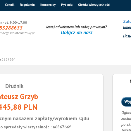
Cennik
Regulamin
Komornicy
Pytania
Giełda Wierzytelności
Zalo
n.-pt. 9.00-17.00
83288633
Jesteś adwokatem lub radcą prawnym?
Ema
Dołącz do nas!
moc@sadinternetowy.pl
Hasł
a686766f
Dłużnik
teusz Grzyb
Wyp
445,88 PLN
Ogłos
cnym nakazem zapłaty/wyrokiem sądu
zosta
po sk
o sprzedaży wierzytelności: a686766f
Jeżel