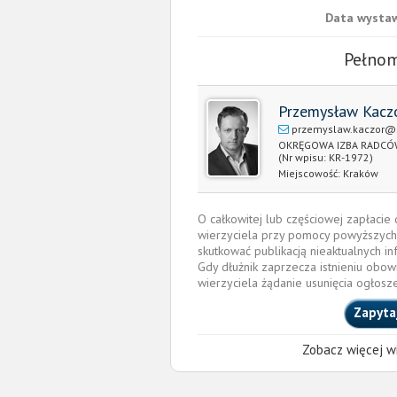
Data wystaw
Pełnom
Przemysław Kacz
przemyslaw.kaczor@s
OKRĘGOWA IZBA RADCÓ
(Nr wpisu: KR-1972)
Miejscowość:
Kraków
O całkowitej lub częściowej zapłaci
wierzyciela przy pomocy powyższych
skutkować publikacją nieaktualnych in
Gdy dłużnik zaprzecza istnieniu obow
wierzyciela żądanie usunięcia ogłosz
Zapyta
Zobacz więcej wi