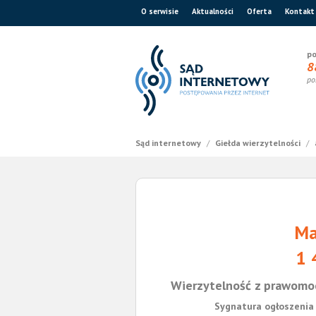
O serwisie
Aktualności
Oferta
Kontakt
po
8
po
Sąd internetowy
/
Giełda wierzytelności
/
Ma
1 
Wierzytelność z prawomo
Sygnatura ogłoszenia 