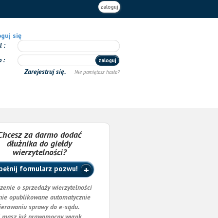
zaloguj
guj się
il
o
zaloguj
Zarejestruj się.
Nie pamiętasz hasła?
Chcesz za darmo dodać
dłużnika do giełdy
wierzytelności?
ełnij formularz pozwu!
zenie o sprzedaży wierzytelności
nie opublikowane automatycznie
ierowaniu sprawy do e-sądu.
i masz już prawomocny wyrok