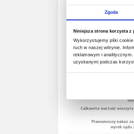
Zgoda
Niniejsza strona korzysta z
Wykorzystujemy pliki cookie 
ruch w naszej witrynie. Inf
reklamowym i analitycznym. 
uzyskanymi podczas korzysta
W 
Spł
Całkowita wartość wierzytel
Prawomocny nakaz za
wyrok sądu z