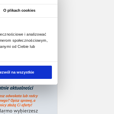
O plikach cookies
ołecznościowe i analizować
artnerom społecznościowym,
anymi od Ciebie lub
ezwól na wszystkie
tnie aktualności
asz adwokata lub radcy
nego? Opisz sprawę, a
icy złożą Ci oferty!
darmo wybierzesz