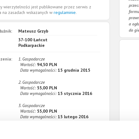
przec
y wierzytelności jest publikowane przez serwis z
formu
la na zasadach wskazanych w
regulaminie
.
prawn
a ogł
do gi
łużnik:
Mateusz Grzyb
37-100
Łańcut
Podkarpackie
zenia:
1. Gospodarcze
Wartość:
94,50 PLN
Data wymagalności:
15 grudnia 2015
2. Gospodarcze
Wartość:
55,00 PLN
Data wymagalności:
15 stycznia 2016
3. Gospodarcze
Wartość:
55,00 PLN
Data wymagalności:
15 lutego 2016
4. Gospodarcze
Wartość:
55,00 PLN