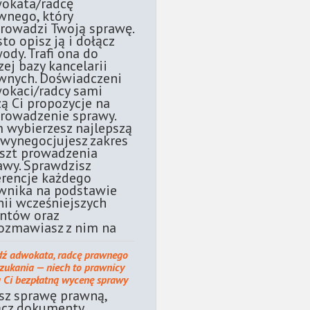
okata/radcę
wnego, który
rowadzi Twoją sprawę.
sto opisz ją i dołącz
ody. Trafi ona do
zej bazy kancelarii
wnych. Doświadczeni
okaci/radcy sami
żą Ci propozycje na
rowadzenie sprawy.
 wybierzesz najlepszą
 wynegocjujesz zakres
oszt prowadzenia
awy. Sprawdzisz
erencje każdego
wnika na podstawie
nii wcześniejszych
entów oraz
ozmawiasz z nim na
dź adwokata, radcę prawnego
szukania — niech to prawnicy
ą Ci bezpłatną wycenę sprawy
sz sprawę prawną,
ącz dokumenty.