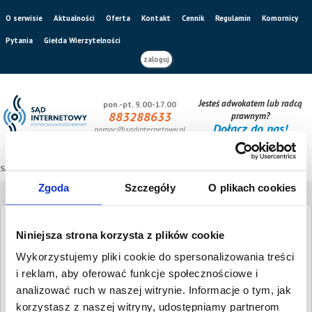
O serwisie
Aktualności
Oferta
Kontakt
Cennik
Regulamin
Komornicy
Pytania
Giełda Wierzytelności
zaloguj
Jesteś adwokatem lub radcą
pon.-pt. 9.00-17.00
883288633
prawnym?
Dołącz do nas!
pomoc@sadinternetowy.pl
Sąd internetowy
/
Giełda wierzytelności
Zgoda
Szczegóły
O plikach cookies
Giełda Wierzytelności
Niniejsza strona korzysta z plików cookie
Wykorzystujemy pliki cookie do spersonalizowania treści
Szukaj dłużnika
Wysokość długu
i reklam, aby oferować funkcje społecznościowe i
analizować ruch w naszej witrynie. Informacje o tym, jak
korzystasz z naszej witryny, udostępniamy partnerom