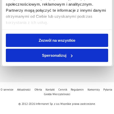
Wpisz NIP, REGON, KRS, miejscowość, nazwę
społecznościowym, reklamowym i analitycznym.
dłużnika lub inną szukaną frazę
Partnerzy mogą połączyć te informacje z innymi danymi
otrzymanymi od Ciebie lub uzyskanymi podczas
Wyczyść
Szukaj
korzystania z ich usług.
Znalezione:
0
,
Łączna wartość:
0,00 PLN
Dłużnicy
Wartość długu
Data
Zezwól na wszystkie
publikacji
Spersonalizuj
O serwisie
Aktualności
Oferta
Kontakt
Cennik
Regulamin
Komornicy
Pytania
Giełda Wierzytelności
© 2012-2026 Infernonet Sp. z o.o. Wszelkie prawa zastrzeżone.