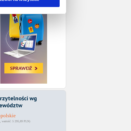
rzytelności wg
ewództw
polskie
5 295,89 PLN