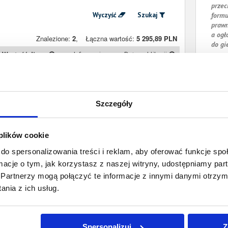
przec
Wyczyść
Szukaj
formu
prawn
a ogł
Znalezione:
2
,
Łączna wartość:
5 295,89 PLN
do gi
Wartość długu
Informacje
Data publikacji
3 776,51 PLN
Prawomocny
2 lipca 2025
nakaz zapłaty
Szczegóły
1 519,38 PLN
Prawomocny
9 lipca 2016
nakaz zapłaty
 plików cookie
do spersonalizowania treści i reklam, aby oferować funkcje sp
ormacje o tym, jak korzystasz z naszej witryny, udostępniamy p
Partnerzy mogą połączyć te informacje z innymi danymi otrzym
nia z ich usług.
Spersonalizuj
Z