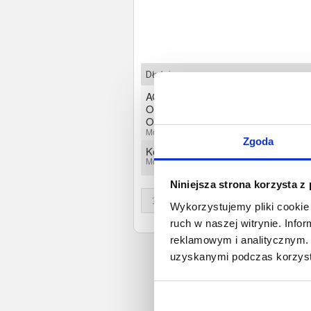
Dłużnicy
AGTRANSPORT SPÓŁKA Z
OGRANICZONĄ
ODPOWIEDZIALNOŚCIĄ
Mogilany, Małopolskie
Zgoda
Konrad Niedbała
Mogilany, Małopolskie
Niniejsza strona korzysta z
1
Wykorzystujemy pliki cookie 
ruch w naszej witrynie. Inf
reklamowym i analitycznym. 
uzyskanymi podczas korzysta