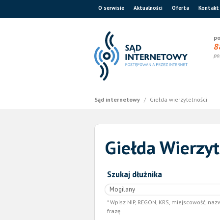
O serwisie
Aktualności
Oferta
Kontakt
po
8
po
Sąd internetowy
/
Giełda wierzytelności
Giełda Wierzyt
Szukaj dłużnika
Wpisz NIP, REGON, KRS, miejscowość, naz
frazę