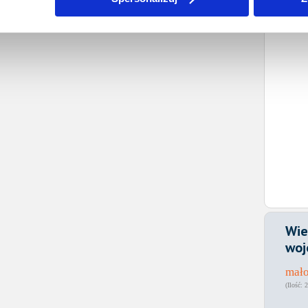
Wie
woj
mało
2