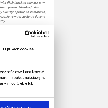
iwko dłużnikowi, to zaznacz to w
larzu pozwu. Adwokat/radca
y skieruje sprawę do komornika,
oszenie również zostanie dodane
ełdy.
O plikach cookies
ołecznościowe i analizować
artnerom społecznościowym,
anymi od Ciebie lub
ezwól na wszystkie