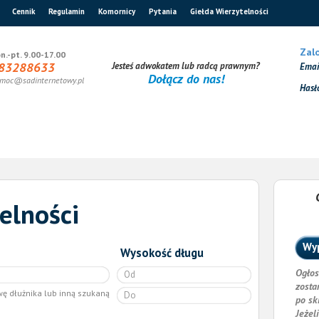
Cennik
Regulamin
Komornicy
Pytania
Giełda Wierzytelności
Zalo
n.-pt. 9.00-17.00
83288633
Jesteś adwokatem lub radcą prawnym?
Ema
Dołącz do nas!
moc@sadinternetowy.pl
Hasł
elności
Wyp
Wysokość długu
Ogłos
zosta
wę dłużnika lub inną szukaną
po sk
Jeżel