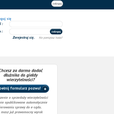
zaloguj
guj się
il
o
zaloguj
Zarejestruj się.
Nie pamiętasz hasła?
Chcesz za darmo dodać
dłużnika do giełdy
wierzytelności?
ełnij formularz pozwu!
zenie o sprzedaży wierzytelności
nie opublikowane automatycznie
ierowaniu sprawy do e-sądu.
i masz już prawomocny wyrok