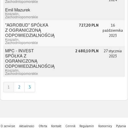
Zachodniopomorskie
Emil Mazurek
Koszalin,
Zachodniopomorskie
"AGROBUD" SPÓŁKA
727,20 PLN
16
Z OGRANICZONĄ
października
ODPOWIEDZIALNOŚCIĄ
2023
Koszalin,
Zachodniopomorskie
MPC - INVEST
2 680,10 PLN
27 stycznia
SPÓŁKA Z
2023
OGRANICZONĄ
ODPOWIEDZIALNOŚCIĄ
Koszalin,
Zachodniopomorskie
1
2
3
O serwisie
Aktualności
Oferta
Kontakt
Cennik
Regulamin
Komornicy
Pytania