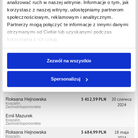
analizować ruch w naszej witrynie. Informacje o tym, jak
Zachodniopomorskie
korzystasz z naszej witryny, udostępniamy partnerom
ROYAL CONCERT
1 500,39 PLN
24 września
SPÓŁKA Z
2025
społecznościowym, reklamowym i analitycznym.
OGRANICZONĄ
Partnerzy mogą połączyć te informacje z innymi danymi
ODPOWIEDZIALNOŚCIĄ
otrzymanymi od Ciebie lub uzyskanymi podczas
Koszalin,
Zachodniopomorskie
korzystania z ich usług.
ROYAL CONCERT
7 586,03 PLN
13 lipca
ŁUKASZ
2025
WOJTANOWSKI
Koszalin,
Zezwól na wszystkie
Zachodniopomorskie
VOODY SPÓŁKA Z
14 326,43 PLN
6 marca
OGRANICZONĄ
2025
Spersonalizuj
ODPOWIEDZIALNOŚCIĄ
Koszalin,
Zachodniopomorskie
Roksana Hejnowska
5 412,59 PLN
20 czerwca
Koszalin,
2024
Zachodniopomorskie
Emil Mazurek
Koszalin,
Zachodniopomorskie
Roksana Hejnowska
3 684,99 PLN
18 maja
Koszalin,
2024