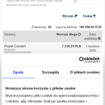
Wpisz NIP, REGON, KRS, miejscowość, nazwę
dłużnika lub inną szukaną frazę
Wyczyść
Szukaj
Znalezione:
25
,
Łączna wartość:
169 558,63 PLN
Dłużnicy
Wartość długu
Data
publikacji
Royal Concert
7 358,39 PLN
3 kwietnia
Koszalin,
2026
Zachodniopomorskie
PIERWSZA SPÓŁKA
4 120,41 PLN
9 stycznia
TURYSTYCZNA
2026
SPÓŁKA Z
OGRANICZONĄ
Zgoda
Szczegóły
O plikach cookies
ODPOWIEDZIALNOŚCIĄ
Koszalin,
Zachodniopomorskie
POŚREDNICTWO
Niniejsza strona korzysta z plików cookie
9 323,37 PLN
9 grudnia
HANDLOWE SPÓŁKA
2025
Wykorzystujemy pliki cookie do spersonalizowania treści
Z OGRANICZONĄ
ODPOWIEDZIALNOŚCIĄ
i reklam, aby oferować funkcje społecznościowe i
Koszalin,