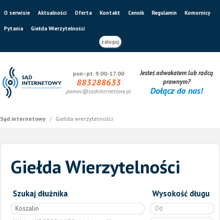
O serwisie
Aktualności
Oferta
Kontakt
Cennik
Regulamin
Komornicy
Pytania
Giełda Wierzytelności
zaloguj
Jesteś adwokatem lub radcą
pon.-pt. 9.00-17.00
883288633
prawnym?
Dołącz do nas!
pomoc@sadinternetowy.pl
Sąd internetowy
/
Giełda wierzytelności
Giełda Wierzytelności
Szukaj dłużnika
Wysokość długu