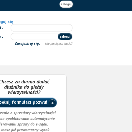
zaloguj
guj się
il
o
zaloguj
Zarejestruj się.
Nie pamiętasz hasła?
Chcesz za darmo dodać
dłużnika do giełdy
wierzytelności?
ełnij formularz pozwu!
zenie o sprzedaży wierzytelności
nie opublikowane automatycznie
ierowaniu sprawy do e-sądu.
i masz już prawomocny wyrok