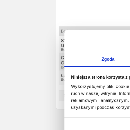
Dłużnicy
SYSTEMY SPRZEDAŻY
Grzegorz Kucharski
Bochnia, Małopolskie
CFP SPÓŁKA Z OGRANICZONĄ
Zgoda
ODPOWIEDZIALNOŚCIĄ
Bochnia, Małopolskie
Łukasz Majcher
Niniejsza strona korzysta z
Bochnia, Małopolskie
Wykorzystujemy pliki cookie 
ruch w naszej witrynie. Inf
1
reklamowym i analitycznym. 
uzyskanymi podczas korzysta