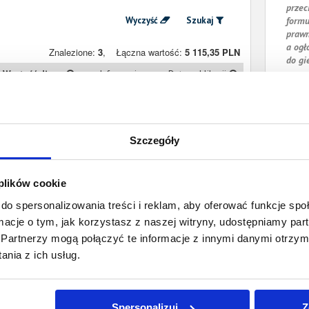
przec
Wyczyść
Szukaj
formu
prawn
a ogł
Znalezione:
3
,
Łączna wartość:
5 115,35 PLN
do gi
Wartość długu
Informacje
Data publikacji
1 300,60 PLN
Prawomocny
1 lutego 2024
nakaz zapłaty
984,37 PLN
Prawomocny
29 lipca 2020
Szczegóły
nakaz zapłaty
2 830,38 PLN
Prawomocny
15 grudnia 2016
 plików cookie
nakaz zapłaty
do spersonalizowania treści i reklam, aby oferować funkcje sp
ormacje o tym, jak korzystasz z naszej witryny, udostępniamy p
Partnerzy mogą połączyć te informacje z innymi danymi otrzym
nia z ich usług.
Spersonalizuj
Z