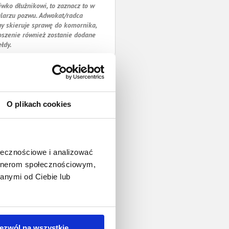
iwko dłużnikowi, to zaznacz to w
larzu pozwu. Adwokat/radca
y skieruje sprawę do komornika,
oszenie również zostanie dodane
ełdy.
O plikach cookies
ołecznościowe i analizować
artnerom społecznościowym,
anymi od Ciebie lub
ezwól na wszystkie