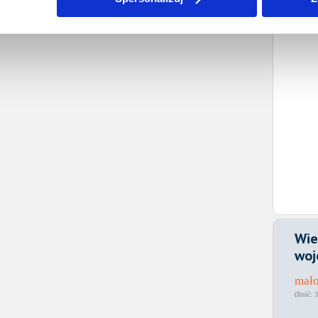
Wie
woj
mało
3