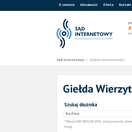
O serwisie
Aktualności
Oferta
Kontakt
po
8
po
Sąd internetowy
/
Giełda wierzytelności
Giełda Wierzyt
Szukaj dłużnika
Wpisz NIP, REGON, KRS, miejscowość, naz
frazę