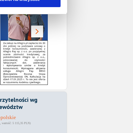
rzytelności wg
ewództw
polskie
5 115,35 PLN