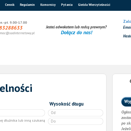
Cennik
Regulamin
Komornicy
Pytania
Giełda Wierzytelności
Zalo
n.-pt. 9.00-17.00
83288633
Jesteś adwokatem lub radcą prawnym?
Ema
Dołącz do nas!
moc@sadinternetowy.pl
Hasł
elności
Wyp
Wysokość długu
Ogłos
zosta
wę dłużnika lub inną szukaną
po sk
Jeżel