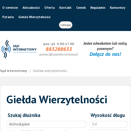
O serwisie
Aktualności
Oferta
Kontakt
Cennik
Regulamin
Komornicy
Pytania
Giełda Wierzytelności
zaloguj
Jesteś adwokatem lub radcą
pon.-pt. 9.00-17.00
883288633
prawnym?
Dołącz do nas!
pomoc@sadinternetowy.pl
Sąd internetowy
/
Giełda wierzytelności
Giełda Wierzytelności
Szukaj dłużnika
Wysokość długu