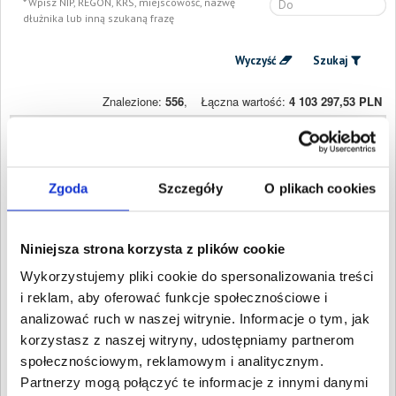
Wpisz NIP, REGON, KRS, miejscowość, nazwę
dłużnika lub inną szukaną frazę
Wyczyść
Szukaj
Znalezione:
556
,
Łączna wartość:
4 103 297,53 PLN
Dłużnicy
Wartość długu
Data
publikacji
KW TRANSPORT
4 649,34 PLN
14 kwietnia
SPÓŁKA Z
Zgoda
Szczegóły
O plikach cookies
2025
OGRANICZONĄ
ODPOWIEDZIALNOŚCIĄ
Głuszyca, Dolnośląskie
Niniejsza strona korzysta z plików cookie
MONACO SPÓŁKA Z
17 954,98 PLN
8 kwietnia
OGRANICZONĄ
2025
Wykorzystujemy pliki cookie do spersonalizowania treści
ODPOWIEDZIALNOŚCIĄ
i reklam, aby oferować funkcje społecznościowe i
Wrocław, Dolnośląskie
analizować ruch w naszej witrynie. Informacje o tym, jak
Lisiewicz design Hubert
14 524,74 PLN
21 marca
korzystasz z naszej witryny, udostępniamy partnerom
Lisiewicz
2025
Kamionki, Dolnośląskie
społecznościowym, reklamowym i analitycznym.
WTD DEVELOPMENT
28 259,92 PLN
20 marca
Partnerzy mogą połączyć te informacje z innymi danymi