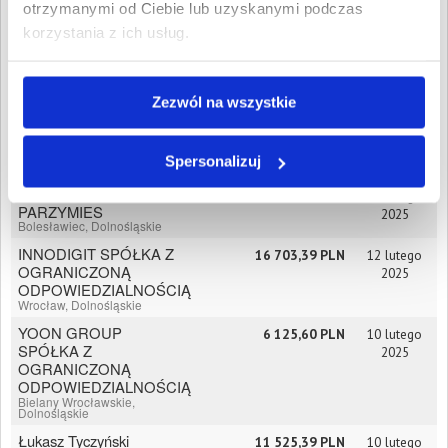
SPÓŁKA Z
2025
otrzymanymi od Ciebie lub uzyskanymi podczas
OGRANICZONĄ
korzystania z ich usług.
ODPOWIEDZIALNOŚCIĄ
SPÓŁKA
KOMANDYTOWA
Wrocław, Dolnośląskie
Zezwól na wszystkie
IGORIUS SPÓŁKA Z
5 028,14 PLN
14 marca
OGRANICZONĄ
2025
ODPOWIEDZIALNOŚCIĄ
Spersonalizuj
Wrocław, Dolnośląskie
"SZYK" KINGA
13 333,13 PLN
12 lutego
PARZYMIES
2025
Bolesławiec, Dolnośląskie
INNODIGIT SPÓŁKA Z
16 703,39 PLN
12 lutego
OGRANICZONĄ
2025
ODPOWIEDZIALNOŚCIĄ
Wrocław, Dolnośląskie
YOON GROUP
6 125,60 PLN
10 lutego
SPÓŁKA Z
2025
OGRANICZONĄ
ODPOWIEDZIALNOŚCIĄ
Bielany Wrocławskie,
Dolnośląskie
Łukasz Tyczyński
11 525,39 PLN
10 lutego