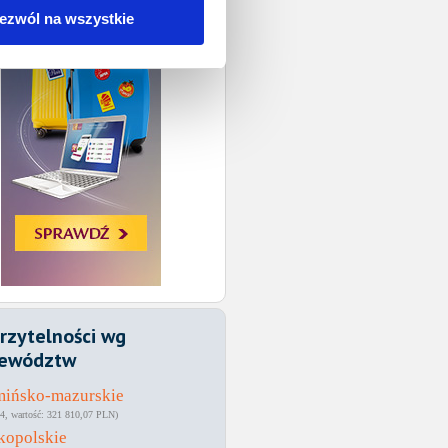
ezwól na wszystkie
rzytelności wg
ewództw
mińsko-mazurskie
4
321 810,07 PLN
kopolskie