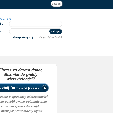
zaloguj
guj się
il
o
zaloguj
Zarejestruj się.
Nie pamiętasz hasła?
Chcesz za darmo dodać
dłużnika do giełdy
wierzytelności?
ełnij formularz pozwu!
zenie o sprzedaży wierzytelności
nie opublikowane automatycznie
ierowaniu sprawy do e-sądu.
i masz już prawomocny wyrok