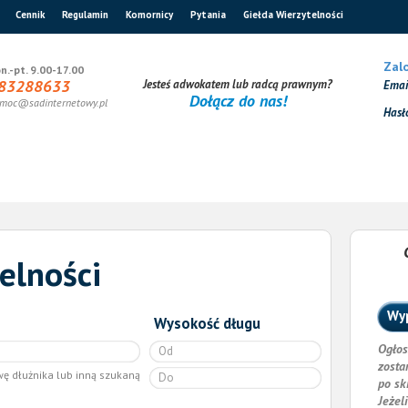
Cennik
Regulamin
Komornicy
Pytania
Giełda Wierzytelności
Zalo
n.-pt. 9.00-17.00
83288633
Jesteś adwokatem lub radcą prawnym?
Ema
Dołącz do nas!
moc@sadinternetowy.pl
Hasł
elności
Wyp
Wysokość długu
Ogłos
zosta
wę dłużnika lub inną szukaną
po sk
Jeżel