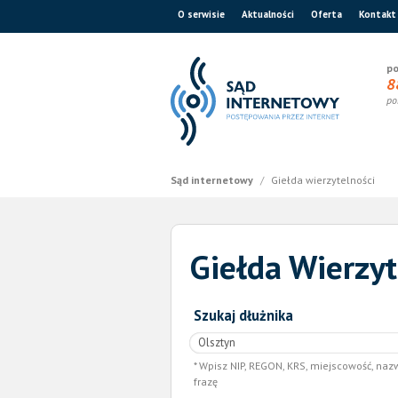
O serwisie
Aktualności
Oferta
Kontakt
po
8
po
Sąd internetowy
/
Giełda wierzytelności
Giełda Wierzyt
Szukaj dłużnika
Wpisz NIP, REGON, KRS, miejscowość, naz
frazę