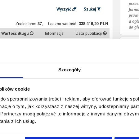
przec
Wyczyść
Szukaj
formu
prawn
a ogł
Znalezione:
37
,
Łączna wartość:
338 416,20 PLN
do gi
Wartość długu
Informacje
Data publikacji
1 940,83 PLN
Prawomocny
22 maja 2017
nakaz zapłaty
908,09 PLN
Prawomocny
9 stycznia 2017
Szczegóły
nakaz zapłaty
 plików cookie
309,38 PLN
Prawomocny
9 lipca 2016
nakaz zapłaty
do spersonalizowania treści i reklam, aby oferować funkcje sp
ormacje o tym, jak korzystasz z naszej witryny, udostępniamy p
Partnerzy mogą połączyć te informacje z innymi danymi otrzym
1 340,38 PLN
Prawomocny
9 lipca 2016
nia z ich usług.
nakaz zapłaty
8 877,00 PLN
Prawomocny
9 lipca 2016
nakaz zapłaty