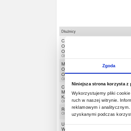
Dłużnicy
CZTERY PORY SPÓŁKA Z
OGRANICZONĄ
ODPOWIEDZIALNOŚCIĄ
Olsztyn, Warmińsko-mazurskie
MOK SPÓŁKA Z
Zgoda
OGRANICZONĄ
ODPOWIEDZIALNOŚCIĄ
Olsztyn, Warmińsko-mazurskie
Niniejsza strona korzysta z
CENTRUM TERAPII
MANUALNEJ REHABMED
Wykorzystujemy pliki cookie 
KAMIL JAKUBOWSKI
ruch w naszej witrynie. Inf
Olsztyn, Warmińsko-mazurskie
reklamowym i analitycznym. 
Robert Zarjewski
Olsztyn, Warmińsko-mazurskie
uzyskanymi podczas korzysta
USŁUGI TRANSPORTOWE
Wojciech Machowski