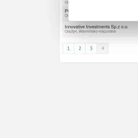
Olsztyn, Warmińsko-mazurskie
POWINNIŚMY
Olsztyn, Warmińsko-mazurskie
Innovative Investments Sp.z o.o.
Olsztyn, Warmińsko-mazurskie
1
2
3
4