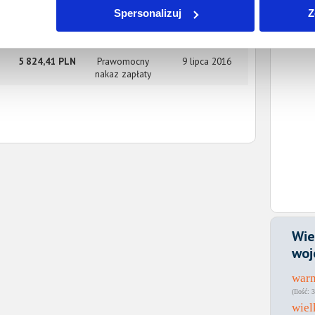
Spersonalizuj
Z
7 792,84 PLN
Prawomocny
9 lipca 2016
nakaz zapłaty
5 824,41 PLN
Prawomocny
9 lipca 2016
nakaz zapłaty
Wie
woj
war
3
wiel