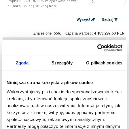
Wpisz NIP, REGON, KRS, miejscowość, nazwę
dłużnika lub inną szukaną frazę
Wyczyść
Szukaj
Znalezione:
556
,
Łączna wartość:
4 103 297,53 PLN
Dłużnicy
Wartość długu
Data
publikacji
MADOSI
4 930,50 PLN
17 stycznia
CONVENIENCE
2026
Zgoda
Szczegóły
O plikach cookies
FOOD SPÓŁKA Z
OGRANICZONĄ
ODPOWIEDZIALNOŚCIĄ
Świdnica, Dolnośląskie
Niniejsza strona korzysta z plików cookie
GREEN HOME
9 646,34 PLN
12 stycznia
Wykorzystujemy pliki cookie do spersonalizowania treści
SPÓŁKA Z
2026
i reklam, aby oferować funkcje społecznościowe i
OGRANICZONĄ
ODPOWIEDZIALNOŚCIĄ
analizować ruch w naszej witrynie. Informacje o tym, jak
Jelenia Góra, Dolnośląskie
korzystasz z naszej witryny, udostępniamy partnerom
Sandra Białka
25 175,05 PLN
30 grudnia
społecznościowym, reklamowym i analitycznym.
Oborniki Śląskie,
2025
Dolnośląskie
Partnerzy mogą połączyć te informacje z innymi danymi