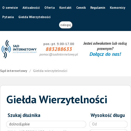
O serwisie
Aktualności
Oferta
Kontakt
Cennik
Regulamin
Komornicy
Pytania
Giełda Wierzytelności
zaloguj
Jesteś adwokatem lub radcą
pon.-pt. 9.00-17.00
883288633
prawnym?
Dołącz do nas!
pomoc@sadinternetowy.pl
Sąd internetowy
/
Giełda wierzytelności
Giełda Wierzytelności
Szukaj dłużnika
Wysokość długu