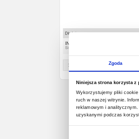
Dłużnicy
INTER-JACK JACEK GĘBSKI
Sienno, Mazowieckie
Zgoda
1
Niniejsza strona korzysta z
Wykorzystujemy pliki cookie 
ruch w naszej witrynie. Inf
reklamowym i analitycznym. 
uzyskanymi podczas korzysta