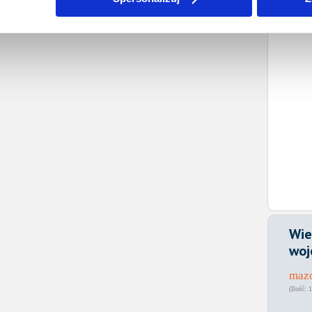
Wie
woj
maz
1