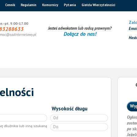
Cennik
Regulamin
Komornicy
Pytania
Giełda Wierzytelności
Zalo
n.-pt. 9.00-17.00
83288633
Jesteś adwokatem lub radcą prawnym?
Ema
Dołącz do nas!
moc@sadinternetowy.pl
Hasł
elności
Wyp
Wysokość długu
Ogłos
zosta
wę dłużnika lub inną szukaną
po sk
Jeżel