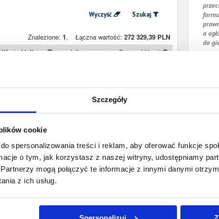
przec
Wyczyść
Szukaj
formu
prawn
a ogł
Znalezione:
1
,
Łączna wartość:
272 329,39 PLN
do gi
Wartość długu
Informacje
Data publikacji
272 329,39 PLN
Prawomocny
30 marca 2026
nakaz zapłaty
Szczegóły
 plików cookie
do spersonalizowania treści i reklam, aby oferować funkcje sp
ormacje o tym, jak korzystasz z naszej witryny, udostępniamy p
Partnerzy mogą połączyć te informacje z innymi danymi otrzym
nia z ich usług.
Spersonalizuj
Z