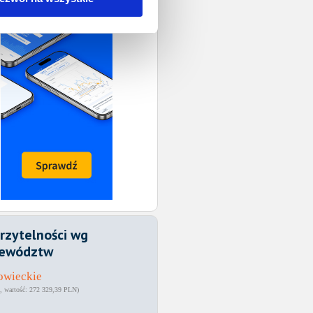
rzytelności wg
ewództw
owieckie
272 329,39 PLN