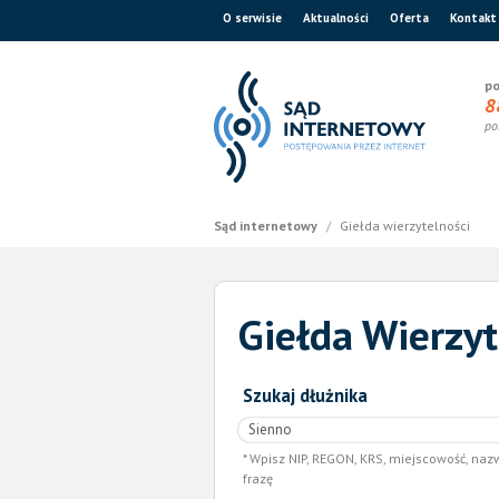
O serwisie
Aktualności
Oferta
Kontakt
po
8
po
Sąd internetowy
/
Giełda wierzytelności
Giełda Wierzyt
Szukaj dłużnika
Wpisz NIP, REGON, KRS, miejscowość, naz
frazę