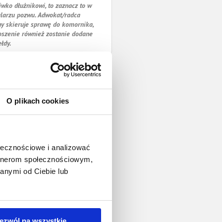
iwko dłużnikowi, to zaznacz to w
larzu pozwu. Adwokat/radca
y skieruje sprawę do komornika,
oszenie również zostanie dodane
ełdy.
O plikach cookies
ołecznościowe i analizować
artnerom społecznościowym,
anymi od Ciebie lub
ezwól na wszystkie