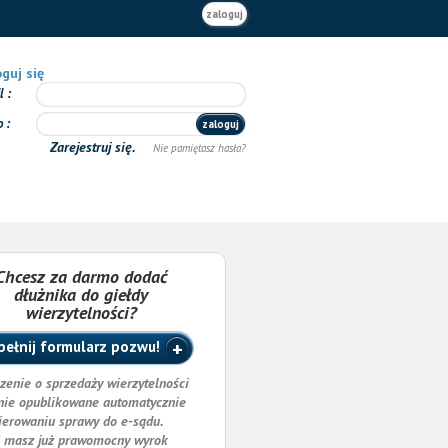
zaloguj
guj się
il
o
zaloguj
Zarejestruj się.
Nie pamiętasz hasła?
Chcesz za darmo dodać
dłużnika do giełdy
wierzytelności?
ełnij formularz pozwu!
zenie o sprzedaży wierzytelności
nie opublikowane automatycznie
ierowaniu sprawy do e-sądu.
i masz już prawomocny wyrok