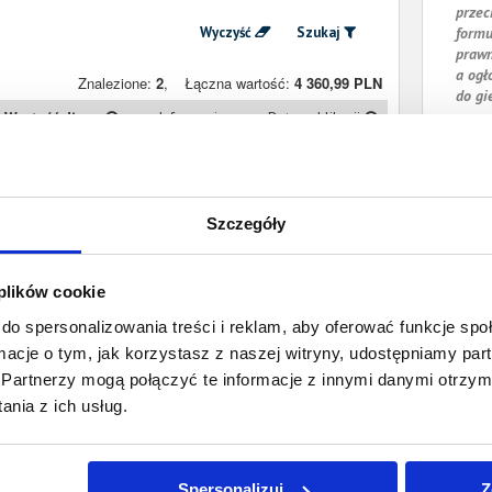
przec
Wyczyść
Szukaj
formu
prawn
a ogł
Znalezione:
2
,
Łączna wartość:
4 360,99 PLN
do gi
Wartość długu
Informacje
Data publikacji
3 150,60 PLN
Prawomocny
7 września 2023
nakaz zapłaty
1 210,39 PLN
Prawomocny
29 kwietnia 2018
Szczegóły
nakaz zapłaty
 plików cookie
do spersonalizowania treści i reklam, aby oferować funkcje sp
ormacje o tym, jak korzystasz z naszej witryny, udostępniamy p
Partnerzy mogą połączyć te informacje z innymi danymi otrzym
nia z ich usług.
Spersonalizuj
Z