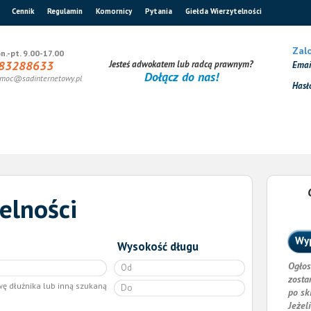
Cennik
Regulamin
Komornicy
Pytania
Giełda Wierzytelności
Zalo
n.-pt. 9.00-17.00
83288633
Jesteś adwokatem lub radcą prawnym?
Ema
Dołącz do nas!
moc@sadinternetowy.pl
Hasł
elności
Wyp
Wysokość długu
Ogłos
zosta
wę dłużnika lub inną szukaną
po sk
Jeżel