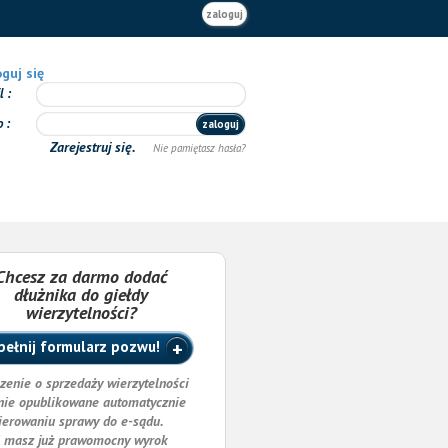
zaloguj
guj się
il
o
zaloguj
Zarejestruj się.
Nie pamiętasz hasła?
Chcesz za darmo dodać
dłużnika do giełdy
wierzytelności?
ełnij formularz pozwu!
zenie o sprzedaży wierzytelności
nie opublikowane automatycznie
ierowaniu sprawy do e-sądu.
i masz już prawomocny wyrok