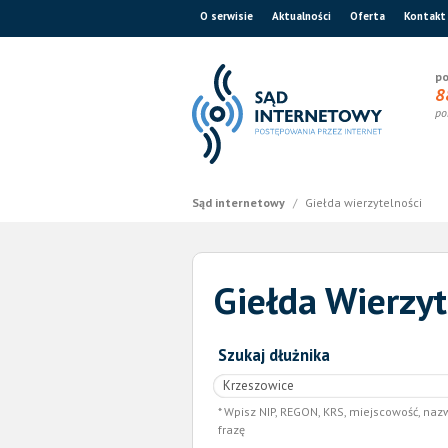
O serwisie
Aktualności
Oferta
Kontakt
po
8
po
Sąd internetowy
/
Giełda wierzytelności
Giełda Wierzyt
Szukaj dłużnika
Wpisz NIP, REGON, KRS, miejscowość, naz
frazę