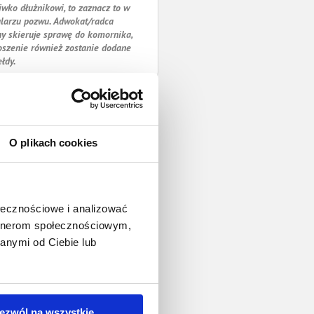
iwko dłużnikowi, to zaznacz to w
larzu pozwu. Adwokat/radca
y skieruje sprawę do komornika,
oszenie również zostanie dodane
ełdy.
O plikach cookies
ołecznościowe i analizować
artnerom społecznościowym,
anymi od Ciebie lub
ezwól na wszystkie