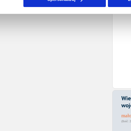
Wie
woj
mało
2