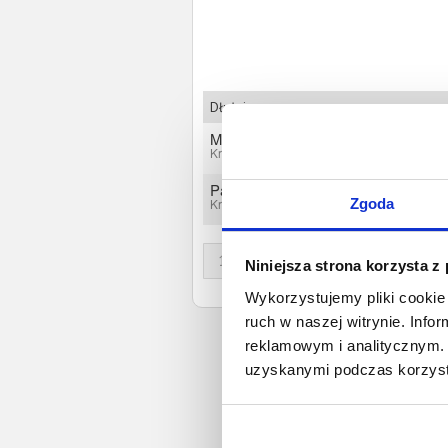
Dłużnicy
Magdalena Wojtanek
Krzeszowice, Małopolskie
Paulina Grygiel
Zgoda
Krzeszowice, Małopolskie
1
Niniejsza strona korzysta z
Wykorzystujemy pliki cookie 
ruch w naszej witrynie. Inf
reklamowym i analitycznym. 
uzyskanymi podczas korzysta