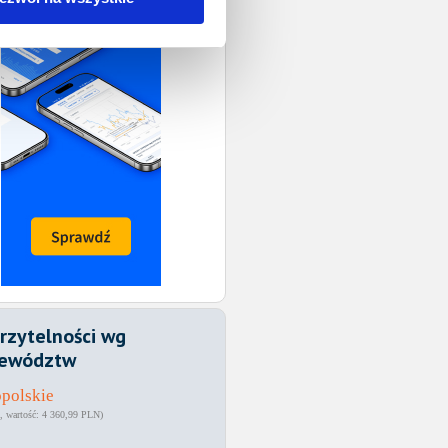
rzytelności wg
ewództw
polskie
4 360,99 PLN