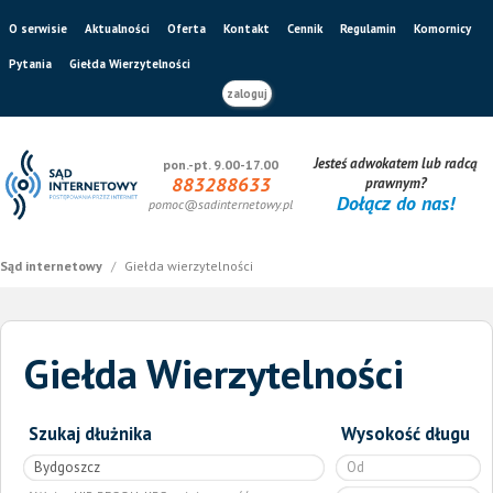
O serwisie
Aktualności
Oferta
Kontakt
Cennik
Regulamin
Komornicy
Pytania
Giełda Wierzytelności
zaloguj
Jesteś adwokatem lub radcą
pon.-pt. 9.00-17.00
883288633
prawnym?
Dołącz do nas!
pomoc@sadinternetowy.pl
Sąd internetowy
/
Giełda wierzytelności
Giełda Wierzytelności
Szukaj dłużnika
Wysokość długu