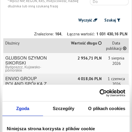
Wpisz NIP, REGON, KRS, miejscowość, nazwę
dłużnika lub inną szukaną frazę
Wyczyść
Szukaj
Znalezione:
164
,
Łączna wartość:
1 031 430,16 PLN
Dłużnicy
Wartość długu
Data
publikacji
GLUBSON SZYMON
2 956,71 PLN
3 sierpnia
SIKORSKI
2026
Bydgoszcz, Kujawsko-
pomorskie
ENVIO GROUP
4 018,06 PLN
1 czerwca
POLAND SPÓŁKA Z
2026
OGRANICZONĄ
ODPOWIEDZIALNOŚCIĄ
SPÓŁKA
KOMANDYTOWA
Zgoda
Szczegóły
O plikach cookies
Bydgoszcz, Kujawsko-
pomorskie
ENVIO GROUP
2 604,06 PLN
16 marca
POLAND SPÓŁKA Z
2026
Niniejsza strona korzysta z plików cookie
OGRANICZONĄ