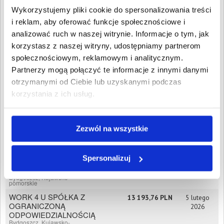
ODPOWIEDZIALNOŚCIĄ
Wykorzystujemy pliki cookie do spersonalizowania treści
SPÓŁKA
i reklam, aby oferować funkcje społecznościowe i
KOMANDYTOWA
Bydgoszcz, Kujawsko-
analizować ruch w naszej witrynie. Informacje o tym, jak
pomorskie
korzystasz z naszej witryny, udostępniamy partnerom
ENVIO GROUP
9 131,33 PLN
16 marca
społecznościowym, reklamowym i analitycznym.
POLAND SPÓŁKA Z
2026
Partnerzy mogą połączyć te informacje z innymi danymi
OGRANICZONĄ
ODPOWIEDZIALNOŚCIĄ
otrzymanymi od Ciebie lub uzyskanymi podczas
SPÓŁKA
korzystania z ich usług.
KOMANDYTOWA
Bydgoszcz, Kujawsko-
pomorskie
ENVIO GROUP
15 795,56 PLN
9 lutego
Zezwól na wszystkie
POLAND SPÓŁKA Z
2026
OGRANICZONĄ
ODPOWIEDZIALNOŚCIĄ
Spersonalizuj
SPÓŁKA
KOMANDYTOWA
Bydgoszcz, Kujawsko-
pomorskie
WORK 4 U SPÓŁKA Z
13 193,76 PLN
5 lutego
OGRANICZONĄ
2026
ODPOWIEDZIALNOŚCIĄ
Bydgoszcz, Kujawsko-