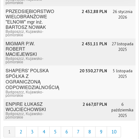
pomorskie
PRZEDSIĘBIORSTWO
2 432,88 PLN
26 stycznia
WIELOBRANŻOWE
2026
"ELNOW" mgr inż.
BARTOSZ NOWAK
Bydgoszcz, Kujawsko-
pomorskie
MIGMAR P.W.
2 451,11 PLN
27 listopada
ROBERT
2025
MACIEJEWSKI
Bydgoszcz, Kujawsko-
pomorskie
SHAPERS' POLSKA
20 530,27 PLN
5 listopada
SPÓŁKA Z
2025
OGRANICZONĄ
ODPOWIEDZIALNOŚCIĄ
Bydgoszcz, Kujawsko-
pomorskie
ENPIRE ŁUKASZ
2 667,07 PLN
6
WOJCIECHOWSKI
października
Bydgoszcz, Kujawsko-
2025
pomorskie
1
2
3
4
5
6
7
8
9
10