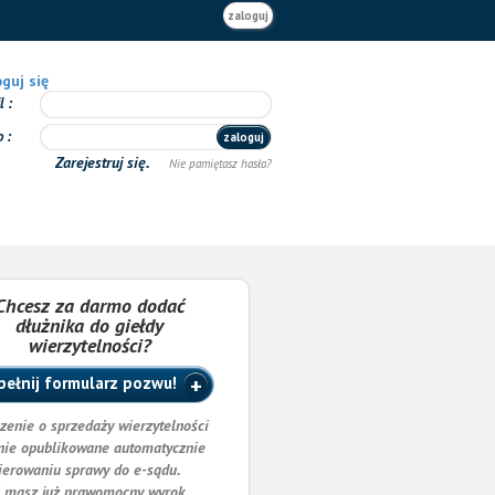
zaloguj
guj się
il
o
zaloguj
Zarejestruj się.
Nie pamiętasz hasła?
Chcesz za darmo dodać
dłużnika do giełdy
wierzytelności?
ełnij formularz pozwu!
zenie o sprzedaży wierzytelności
nie opublikowane automatycznie
ierowaniu sprawy do e-sądu.
i masz już prawomocny wyrok