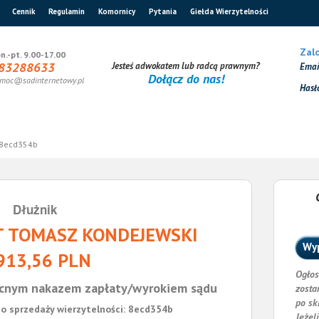
Cennik
Regulamin
Komornicy
Pytania
Giełda Wierzytelności
Zalo
n.-pt. 9.00-17.00
83288633
Jesteś adwokatem lub radcą prawnym?
Ema
Dołącz do nas!
moc@sadinternetowy.pl
Hasł
8ecd354b
Dłużnik
 TOMASZ KONDEJEWSKI
Wyp
913,56 PLN
Ogłos
cnym nakazem zapłaty/wyrokiem sądu
zosta
po sk
o sprzedaży wierzytelności: 8ecd354b
Jeżel