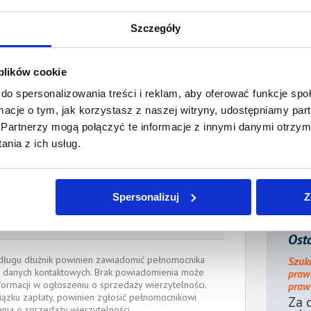
acono:
0,00 PLN
ności:
2 913,56 PLN
Szczegóły
płaty/
14 lipca 2025
 dnia:
 plików cookie
do spersonalizowania treści i reklam, aby oferować funkcje sp
ienia:
21 lipca 2025
ormacje o tym, jak korzystasz z naszej witryny, udostępniamy p
Partnerzy mogą połączyć te informacje z innymi danymi otrzym
ocnik wierzyciela:
nia z ich usług.
wicz
Radca prawny
@sadinternetowy.pl
, tel.:
600 932 323
Spersonalizuj
Z
W PRAWNYCH w Gdańsku
Osta
e długu dłużnik powinien zawiadomić pełnomocnika
Szuk
 danych kontaktowych. Brak powiadomienia może
praw
formacji w ogłoszeniu o sprzedaży wierzytelności.
prawn
iązku zapłaty, powinien zgłosić pełnomocnikowi
Za 
enia o sprzedaży wierzytelności.