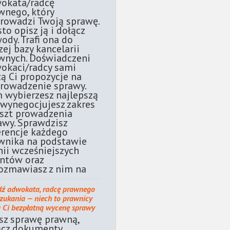
okata/radcę
wnego, który
rowadzi Twoją sprawę.
sto opisz ją i dołącz
ody. Trafi ona do
zej bazy kancelarii
wnych. Doświadczeni
okaci/radcy sami
żą Ci propozycje na
rowadzenie sprawy.
 wybierzesz najlepszą
 wynegocjujesz zakres
oszt prowadzenia
awy. Sprawdzisz
erencje każdego
wnika na podstawie
nii wcześniejszych
entów oraz
ozmawiasz z nim na
dź adwokata, radcę prawnego
szukania — niech to prawnicy
ą Ci bezpłatną wycenę sprawy
sz sprawę prawną,
ącz dokumenty.