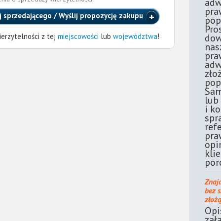
adw
pra
j sprzedającego / Wyślij propozycję zakupu
pop
Pro
erzytelności z tej
miejscowości
lub
województwa
!
dow
nas
pra
adw
zło
pop
Sam
lub
i k
spr
ref
pra
opi
kli
por
Znaj
bez 
złoż
Opi
zał