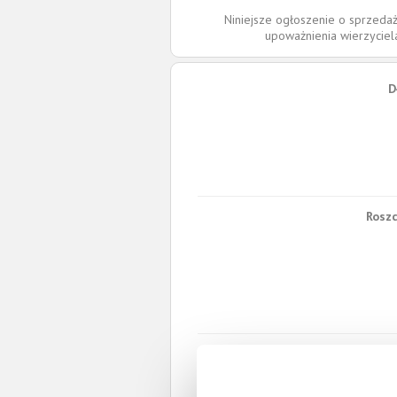
Niniejsze ogłoszenie o sprzedaż
upoważnienia wierzycie
D
Roszc
W 