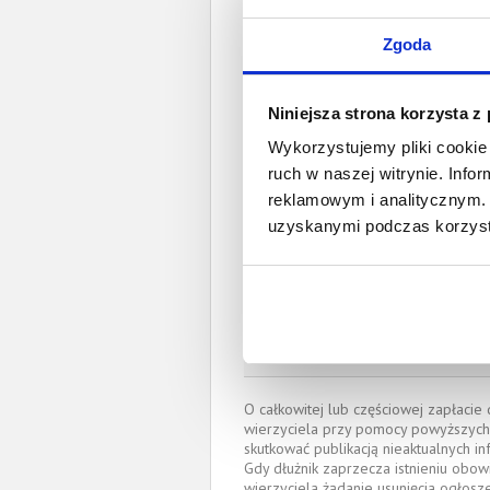
Spł
Całkowita wartość wierzytel
Zgoda
Prawomocny nakaz za
wyrok sądu z
Niniejsza strona korzysta z
Wykorzystujemy pliki cookie 
Data wystaw
ruch w naszej witrynie. Inf
reklamowym i analitycznym. 
Pełnom
uzyskanymi podczas korzysta
Katarzyna Nosko
katarzyna.noskowicz
OKRĘGOWA IZBA RADCÓ
(Nr wpisu: GD-4128)
Miejscowość:
Gdańsk
O całkowitej lub częściowej zapłaci
wierzyciela przy pomocy powyższych
skutkować publikacją nieaktualnych in
Gdy dłużnik zaprzecza istnieniu obow
wierzyciela żądanie usunięcia ogłosz