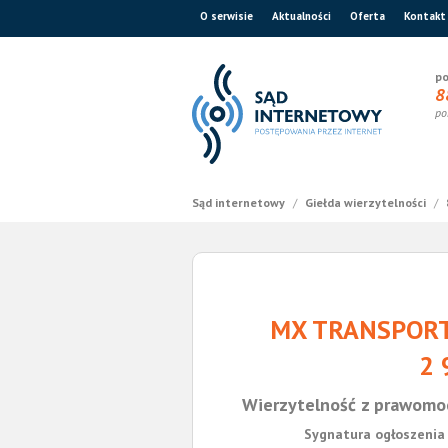
O serwisie
Aktualności
Oferta
Kontakt
po
8
po
Sąd internetowy
/
Giełda wierzytelności
/
MX TRANSPORT
2 
Wierzytelność z prawomo
Sygnatura ogłoszenia 