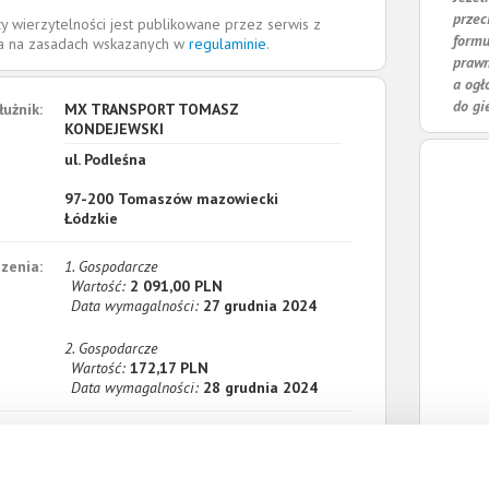
przec
y wierzytelności jest publikowane przez serwis z
formu
la na zasadach wskazanych w
regulaminie
.
prawn
a ogł
do gi
łużnik:
MX TRANSPORT TOMASZ
KONDEJEWSKI
ul. Podleśna
97-200
Tomaszów mazowiecki
Łódzkie
zenia:
1. Gospodarcze
Wartość:
2 091,00 PLN
Data wymagalności:
27 grudnia 2024
2. Gospodarcze
Wartość:
172,17 PLN
Data wymagalności:
28 grudnia 2024
sumie:
Wartość:
2 263,17 PLN
Koszty sądowe:
650,39 PLN