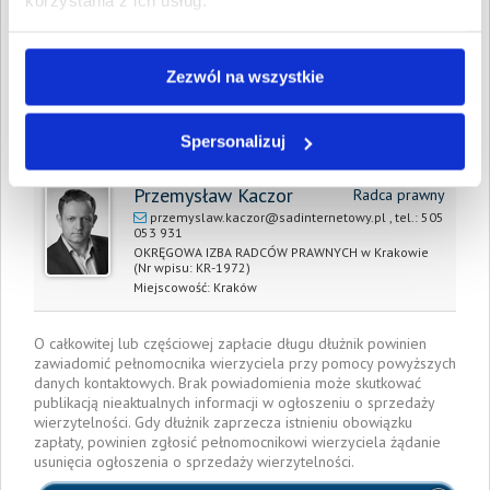
korzystania z ich usług.
zapłaty/
wyrok sądu z dnia:
Zezwól na wszystkie
Data wystawienia:
9 lipca 2016
Pełnomocnik wierzyciela:
Spersonalizuj
Przemysław Kaczor
Radca prawny
przemyslaw.kaczor@sadinternetowy.pl
, tel.:
505
053 931
OKRĘGOWA IZBA RADCÓW PRAWNYCH w Krakowie
(Nr wpisu: KR-1972)
Miejscowość:
Kraków
O całkowitej lub częściowej zapłacie długu dłużnik powinien
zawiadomić pełnomocnika wierzyciela przy pomocy powyższych
danych kontaktowych. Brak powiadomienia może skutkować
publikacją nieaktualnych informacji w ogłoszeniu o sprzedaży
wierzytelności. Gdy dłużnik zaprzecza istnieniu obowiązku
zapłaty, powinien zgłosić pełnomocnikowi wierzyciela żądanie
usunięcia ogłoszenia o sprzedaży wierzytelności.