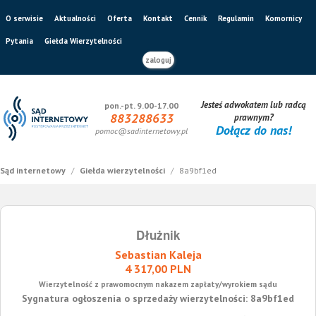
O serwisie
Aktualności
Oferta
Kontakt
Cennik
Regulamin
Komornicy
Pytania
Giełda Wierzytelności
zaloguj
Jesteś adwokatem lub radcą
pon.-pt. 9.00-17.00
883288633
prawnym?
Dołącz do nas!
pomoc@sadinternetowy.pl
Sąd internetowy
/
Giełda wierzytelności
/
8a9bf1ed
Dłużnik
Sebastian Kaleja
4 317,00 PLN
Wierzytelność z prawomocnym nakazem zapłaty/wyrokiem sądu
Sygnatura ogłoszenia o sprzedaży wierzytelności: 8a9bf1ed