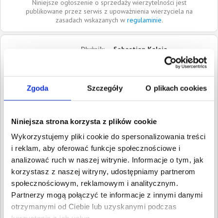
Niniejsze ogłoszenie o sprzedaży wierzytelności jest
publikowane przez serwis z upoważnienia wierzyciela na
zasadach wskazanych w
regulaminie
.
Dłużnik:
Sebastian Kaleja
37-415
Kępie zaleszańskie
Podkarpackie
Zgoda
Szczegóły
O plikach cookies
Roszczenia:
1. Cywilne
Wartość:
3 671,00 PLN
Data wymagalności:
20
lutego 2014
Niniejsza strona korzysta z plików cookie
Wykorzystujemy pliki cookie do spersonalizowania treści
W sumie:
Wartość:
3 671,00 PLN
i reklam, aby oferować funkcje społecznościowe i
Koszty sądowe:
646,00 PLN
analizować ruch w naszej witrynie. Informacje o tym, jak
Spłacono:
0,00 PLN
korzystasz z naszej witryny, udostępniamy partnerom
społecznościowym, reklamowym i analitycznym.
Całkowita
4 317,00 PLN
wartość wierzytelności:
Partnerzy mogą połączyć te informacje z innymi danymi
otrzymanymi od Ciebie lub uzyskanymi podczas
Prawomocny nakaz
22 sierpnia 2014