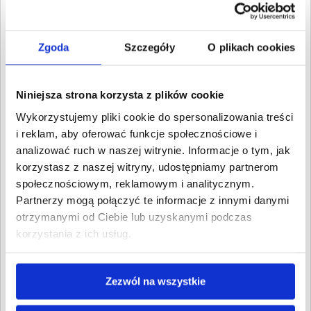
października 2020
4. Cywilne
Wartość:
9,36 PLN
Zgoda
Szczegóły
O plikach cookies
Data wymagalności:
16
listopada 2020
5. Cywilne
Niniejsza strona korzysta z plików cookie
Wartość:
1 623,00 PLN
Wykorzystujemy pliki cookie do spersonalizowania treści
Data wymagalności:
16
listopada 2020
i reklam, aby oferować funkcje społecznościowe i
analizować ruch w naszej witrynie. Informacje o tym, jak
6. Cywilne
korzystasz z naszej witryny, udostępniamy partnerom
Wartość:
10,00 PLN
społecznościowym, reklamowym i analitycznym.
Data wymagalności:
6
października 2020
Partnerzy mogą połączyć te informacje z innymi danymi
otrzymanymi od Ciebie lub uzyskanymi podczas
7. Cywilne
korzystania z ich usług.
Wartość:
10,00 PLN
Data wymagalności:
23
października 2020
Zezwól na wszystkie
8. Cywilne
Wartość:
10,00 PLN