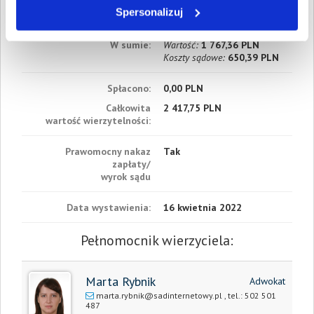
Data wymagalności:
16
Spersonalizuj
listopada 2020
W sumie:
Wartość:
1 767,36 PLN
Koszty sądowe:
650,39 PLN
Spłacono:
0,00 PLN
Całkowita
2 417,75 PLN
wartość wierzytelności:
Prawomocny nakaz
Tak
zapłaty/
wyrok sądu
Data wystawienia:
16 kwietnia 2022
Pełnomocnik wierzyciela:
Marta Rybnik
Adwokat
marta.rybnik@sadinternetowy.pl
, tel.:
502 501
487