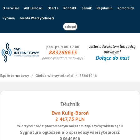
O serwisie
Aktualności
Oferta
Kontakt
Cennik
Regulamin
Komornicy
Pytania
Giełda Wierzytelności
zaloguj
Jesteś adwokatem lub radcą
pon.-pt. 9.00-17.00
883288633
prawnym?
Dołącz do nas!
pomoc@sadinternetowy.pl
Sąd internetowy
/
Giełda wierzytelności
/
886d4946
Dłużnik
Ewa Kulig-Boroń
2 417,75 PLN
Wierzytelność z prawomocnym nakazem zapłaty/wyrokiem sądu
Sygnatura ogłoszenia o sprzedaży wierzytelności:
886d4946