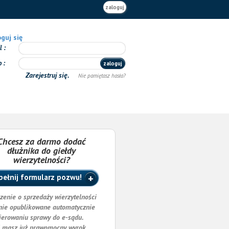
zaloguj
guj się
il
o
zaloguj
Zarejestruj się.
Nie pamiętasz hasła?
Chcesz za darmo dodać
dłużnika do giełdy
wierzytelności?
ełnij formularz pozwu!
zenie o sprzedaży wierzytelności
nie opublikowane automatycznie
ierowaniu sprawy do e-sądu.
i masz już prawomocny wyrok