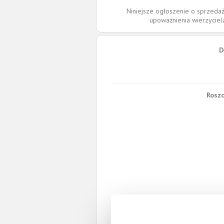
Niniejsze ogłoszenie o sprzedaż
upoważnienia wierzycie
D
Roszc
W 