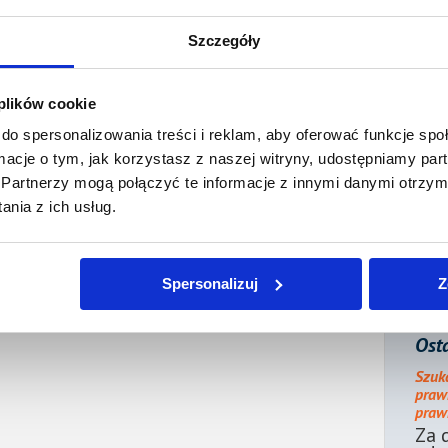
acono:
0,00 PLN
Szczegóły
ności:
3 770,39 PLN
 plików cookie
płaty/
17 października 2024
 dnia:
do spersonalizowania treści i reklam, aby oferować funkcje sp
ormacje o tym, jak korzystasz z naszej witryny, udostępniamy p
ienia:
17 października 2024
Partnerzy mogą połączyć te informacje z innymi danymi otrzym
nia z ich usług.
j sprzedającego / Wyślij propozycję zakupu
erzytelności z tej
miejscowości
lub
województwa
!
Spersonalizuj
Z
Osta
Szuk
praw
prawn
Za 