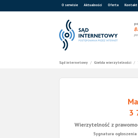
O serwisie
Aktualności
Oferta
Kontakt
po
8
po
Sąd internetowy
/
Giełda wierzytelności
/
Ma
3 
Wierzytelność z prawomo
Sygnatura ogłoszenia 