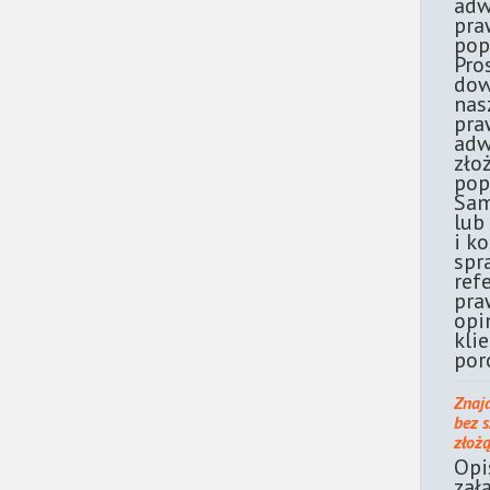
adw
pra
pop
Pro
dow
nas
pra
adw
zło
pop
Sam
lub
i k
spr
ref
pra
opi
kli
por
Znaj
bez 
złoż
Opi
zał