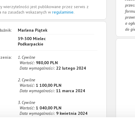
przec
y wierzytelności jest publikowane przez serwis z
formu
la na zasadach wskazanych w
regulaminie
.
prawn
a ogł
do gi
łużnik:
Marlena Piątek
39-300
Mielec
Podkarpackie
zenia:
1. Cywilne
Wartość:
980,00 PLN
Data wymagalności:
22 lutego 2024
2. Cywilne
Wartość:
1 100,00 PLN
Data wymagalności:
11 marca 2024
3. Cywilne
Wartość:
1 040,00 PLN
Data wymagalności:
9 kwietnia 2024
sumie:
Wartość:
3 120,00 PLN
Koszty sądowe:
650,39 PLN