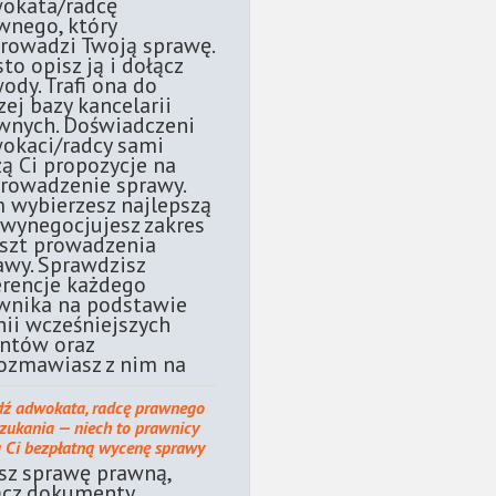
okata/radcę
wnego, który
rowadzi Twoją sprawę.
sto opisz ją i dołącz
ody. Trafi ona do
zej bazy kancelarii
wnych. Doświadczeni
okaci/radcy sami
żą Ci propozycje na
rowadzenie sprawy.
 wybierzesz najlepszą
 wynegocjujesz zakres
oszt prowadzenia
awy. Sprawdzisz
erencje każdego
wnika na podstawie
nii wcześniejszych
entów oraz
ozmawiasz z nim na
dź adwokata, radcę prawnego
szukania — niech to prawnicy
ą Ci bezpłatną wycenę sprawy
sz sprawę prawną,
ącz dokumenty.