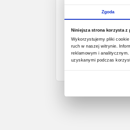
Spł
Zgoda
Całkowita wartość wierzytel
Niniejsza strona korzysta z
Prawomocny nakaz za
wyrok sądu z
Wykorzystujemy pliki cookie 
ruch w naszej witrynie. Inf
Data wystaw
reklamowym i analitycznym. 
uzyskanymi podczas korzysta
Zapyta
Zobacz więcej wi