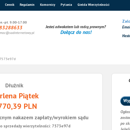
Cennik
Regulamin
Komornicy
Pytania
Giełda Wierzytelności
Zalo
n.-pt. 9.00-17.00
83288633
Jesteś adwokatem lub radcą prawnym?
Ema
Dołącz do nas!
moc@sadinternetowy.pl
Hasł
7573e97d
Dłużnik
rlena Piątek
Wyp
770,39 PLN
Ogłos
cnym nakazem zapłaty/wyrokiem sądu
zosta
po sk
o sprzedaży wierzytelności: 7573e97d
Jeżel