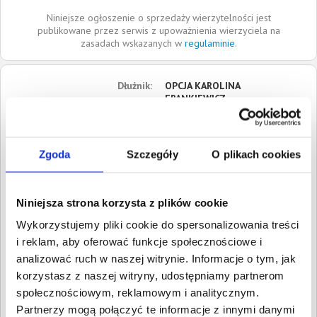
Niniejsze ogłoszenie o sprzedaży wierzytelności jest
publikowane przez serwis z upoważnienia wierzyciela na
zasadach wskazanych w
regulaminie
.
Dłużnik:
OPCJA KAROLINA
FRANKIEWICZ
ul. Rybaki Dolne
80-842
Gdańsk
Zgoda
Szczegóły
O plikach cookies
Pomorskie
Roszczenia:
1. Cywilne
Wartość:
20 000,00 PLN
Niniejsza strona korzysta z plików cookie
Data wymagalności:
7
Wykorzystujemy pliki cookie do spersonalizowania treści
sierpnia 2022
i reklam, aby oferować funkcje społecznościowe i
W sumie:
Wartość:
20 000,00 PLN
analizować ruch w naszej witrynie. Informacje o tym, jak
Koszty sądowe:
2 650,60 PLN
korzystasz z naszej witryny, udostępniamy partnerom
społecznościowym, reklamowym i analitycznym.
Spłacono:
0,00 PLN
Partnerzy mogą połączyć te informacje z innymi danymi