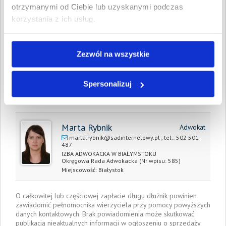
Całkowita
22 650,60 PLN
otrzymanymi od Ciebie lub uzyskanymi podczas
wartość wierzytelności:
korzystania z ich usług.
Prawomocny nakaz
Tak
zapłaty/
wyrok sądu
Zezwól na wszystkie
Data wystawienia:
28 lipca 2025
Spersonalizuj
Pełnomocnik wierzyciela:
Marta Rybnik
Adwokat
marta.rybnik@sadinternetowy.pl
, tel.:
502 501
487
IZBA ADWOKACKA W BIAŁYMSTOKU
Okręgowa Rada Adwokacka
(Nr wpisu: 585)
Miejscowość:
Białystok
O całkowitej lub częściowej zapłacie długu dłużnik powinien
zawiadomić pełnomocnika wierzyciela przy pomocy powyższych
danych kontaktowych. Brak powiadomienia może skutkować
publikacją nieaktualnych informacji w ogłoszeniu o sprzedaży