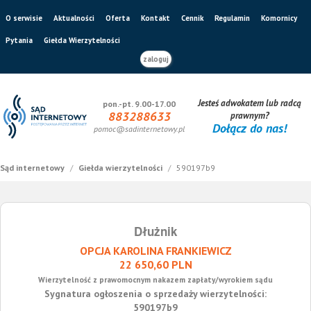
O serwisie
Aktualności
Oferta
Kontakt
Cennik
Regulamin
Komornicy
Pytania
Giełda Wierzytelności
zaloguj
Jesteś adwokatem lub radcą
pon.-pt. 9.00-17.00
883288633
prawnym?
Dołącz do nas!
pomoc@sadinternetowy.pl
Sąd internetowy
/
Giełda wierzytelności
/
590197b9
Dłużnik
OPCJA KAROLINA FRANKIEWICZ
22 650,60 PLN
Wierzytelność z prawomocnym nakazem zapłaty/wyrokiem sądu
Sygnatura ogłoszenia o sprzedaży wierzytelności:
590197b9