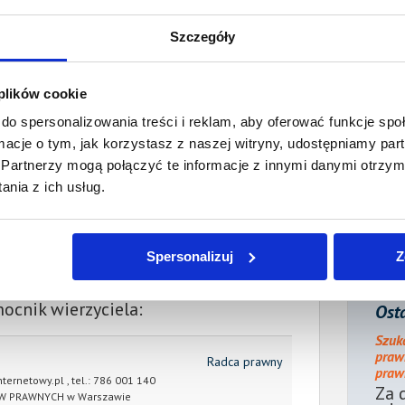
2. Gospodarcze
Wartość:
171,11 PLN
Szczegóły
Data wymagalności:
23 maja 2025
sumie:
Wartość:
3 024,17 PLN
 plików cookie
Koszty sądowe:
950,39 PLN
do spersonalizowania treści i reklam, aby oferować funkcje sp
ormacje o tym, jak korzystasz z naszej witryny, udostępniamy p
acono:
0,00 PLN
Partnerzy mogą połączyć te informacje z innymi danymi otrzym
ności:
3 974,56 PLN
nia z ich usług.
płaty/
28 maja 2026
 dnia:
Spersonalizuj
Z
ienia:
29 maja 2026
ocnik wierzyciela:
Osta
Szuk
praw
Radca prawny
prawn
nternetowy.pl
, tel.:
786 001 140
Za 
W PRAWNYCH w Warszawie