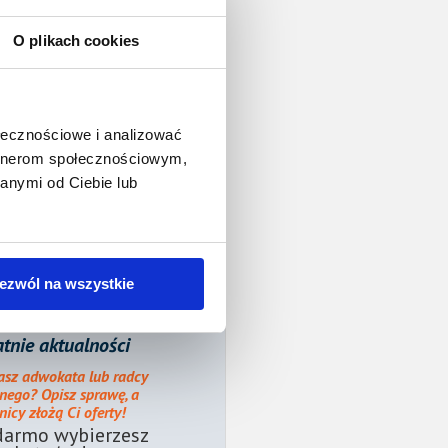
O plikach cookies
ołecznościowe i analizować
artnerom społecznościowym,
anymi od Ciebie lub
ezwól na wszystkie
tnie aktualności
asz adwokata lub radcy
nego? Opisz sprawę, a
icy złożą Ci oferty!
darmo wybierzesz