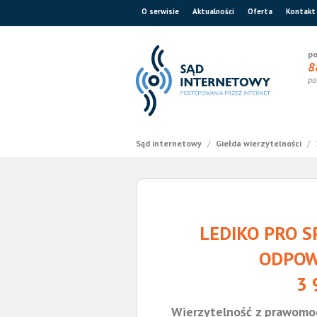
O serwisie
Aktualności
Oferta
Kontakt
po
8
po
Sąd internetowy
/
Giełda wierzytelności
/
LEDIKO PRO 
ODPOW
3 
Wierzytelność z prawomo