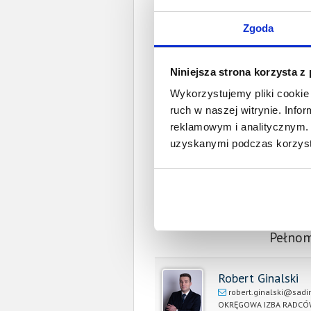
Zgoda
W 
Niniejsza strona korzysta z
Wykorzystujemy pliki cookie 
ruch w naszej witrynie. Inf
Spł
reklamowym i analitycznym. 
Całkowita wartość wierzytel
uzyskanymi podczas korzysta
Prawomocny nakaz za
wyrok sądu z
Data wystaw
Pełnom
Robert Ginalski
robert.ginalski@sadi
OKRĘGOWA IZBA RADCÓ