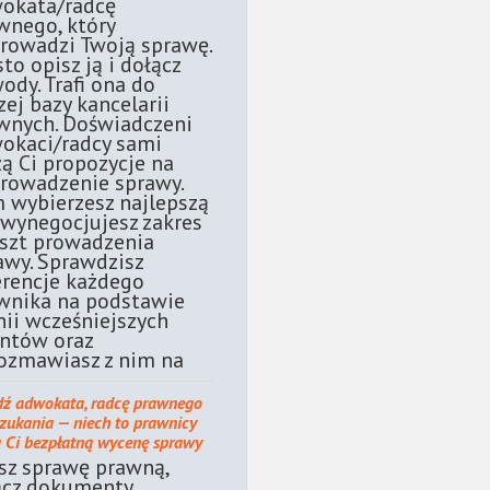
okata/radcę
wnego, który
rowadzi Twoją sprawę.
sto opisz ją i dołącz
ody. Trafi ona do
zej bazy kancelarii
wnych. Doświadczeni
okaci/radcy sami
żą Ci propozycje na
rowadzenie sprawy.
 wybierzesz najlepszą
 wynegocjujesz zakres
oszt prowadzenia
awy. Sprawdzisz
erencje każdego
wnika na podstawie
nii wcześniejszych
entów oraz
ozmawiasz z nim na
dź adwokata, radcę prawnego
szukania — niech to prawnicy
ą Ci bezpłatną wycenę sprawy
sz sprawę prawną,
ącz dokumenty.