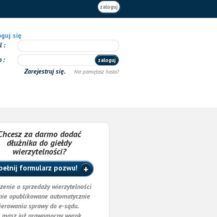
zaloguj
guj się
il
o
zaloguj
Zarejestruj się.
Nie pamiętasz hasła?
Chcesz za darmo dodać
dłużnika do giełdy
wierzytelności?
ełnij formularz pozwu!
zenie o sprzedaży wierzytelności
nie opublikowane automatycznie
ierowaniu sprawy do e-sądu.
i masz już prawomocny wyrok