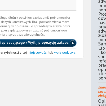
adw
pra
pop
Pro
dow
e długu dłużnik powinien zawiadomić pełnomocnika
nas
 danych kontaktowych. Brak powiadomienia może
pra
formacji w ogłoszeniu o sprzedaży wierzytelności.
adw
iązku zapłaty, powinien zgłosić pełnomocnikowi
zło
enia o sprzedaży wierzytelności.
pop
j sprzedającego / Wyślij propozycję zakupu
Sam
lub
i k
erzytelności z tej
miejscowości
lub
województwa
!
spr
ref
pra
opi
kli
por
Znaj
bez 
złoż
Opi
zał