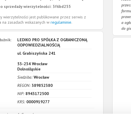
przec
o sprzedaży wierzytelności: 3f6bd255
formu
prawn
y wierzytelności jest publikowane przez serwis z
la na zasadach wskazanych w
regulaminie
.
a ogł
do gi
łużnik:
LEDIKO PRO SPÓŁKA Z OGRANICZONĄ
ODPOWIEDZIALNOŚCIĄ
ul. Grabiszyńska 241
53-234
Wrocław
Dolnośląskie
Siedziba:
Wrocław
REGON:
389852380
NIP:
8943172500
KRS:
0000919277
zenia:
1. Gospodarcze
Wartość:
2 853,06 PLN
Data wymagalności:
22 maja 2025