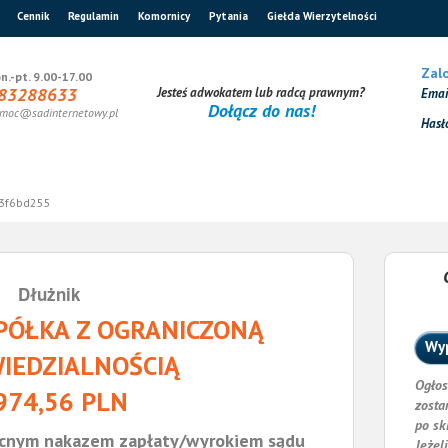
Cennik
Regulamin
Komornicy
Pytania
Giełda Wierzytelności
Zalo
n.-pt. 9.00-17.00
83288633
Jesteś adwokatem lub radcą prawnym?
Ema
Dołącz do nas!
moc@sadinternetowy.pl
Hasł
3f6bd255
Dłużnik
SPÓŁKA Z OGRANICZONĄ
Wyp
IEDZIALNOŚCIĄ
Ogłos
974,56 PLN
zosta
po sk
cnym nakazem zapłaty/wyrokiem sądu
Jeżel