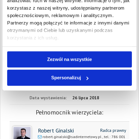
analizować ruch w naszej witrynie. Informacje o tym, jak
Wartość:
4 245,57 PLN
Data wymagalności:
11 lipca
korzystasz z naszej witryny, udostępniamy partnerom
2018
społecznościowym, reklamowym i analitycznym.
Partnerzy mogą połączyć te informacje z innymi danymi
W sumie:
Wartość:
4 245,57 PLN
otrzymanymi od Ciebie lub uzyskanymi podczas
Koszty sądowe:
654,39 PLN
korzystania z ich usług.
Spłacono:
0,00 PLN
Całkowita
4 899,96 PLN
wartość wierzytelności:
Zezwól na wszystkie
Prawomocny nakaz
4 grudnia 2018
Spersonalizuj
zapłaty/
wyrok sądu z dnia:
Data wystawienia:
26 lipca 2018
Pełnomocnik wierzyciela:
Robert Ginalski
Radca prawny
robert.ginalski@sadinternetowy.pl
, tel.:
786 001