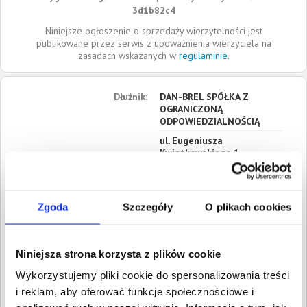
3d1b82c4
Niniejsze ogłoszenie o sprzedaży wierzytelności jest
publikowane przez serwis z upoważnienia wierzyciela na
zasadach wskazanych w
regulaminie
.
Dłużnik:
DAN-BREL SPÓŁKA Z
OGRANICZONĄ
ODPOWIEDZIALNOŚCIĄ
ul. Eugeniusza
Kwiatkowskiego 1
37-450
Stalowa wola
Podkarpackie
Zgoda
Szczegóły
O plikach cookies
Siedziba:
Stalowa wola
REGON:
366881497
NIP:
8652566022
Niniejsza strona korzysta z plików cookie
KRS:
0000668979
Wykorzystujemy pliki cookie do spersonalizowania treści
i reklam, aby oferować funkcje społecznościowe i
Roszczenia:
1. Gospodarcze