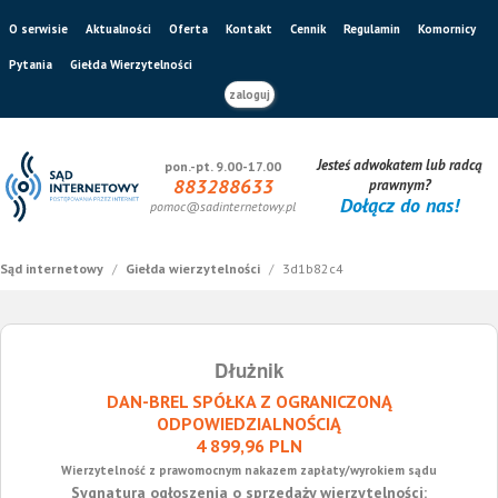
O serwisie
Aktualności
Oferta
Kontakt
Cennik
Regulamin
Komornicy
Pytania
Giełda Wierzytelności
zaloguj
Jesteś adwokatem lub radcą
pon.-pt. 9.00-17.00
883288633
prawnym?
Dołącz do nas!
pomoc@sadinternetowy.pl
Sąd internetowy
/
Giełda wierzytelności
/
3d1b82c4
Dłużnik
DAN-BREL SPÓŁKA Z OGRANICZONĄ
ODPOWIEDZIALNOŚCIĄ
4 899,96 PLN
Wierzytelność z prawomocnym nakazem zapłaty/wyrokiem sądu
Sygnatura ogłoszenia o sprzedaży wierzytelności: