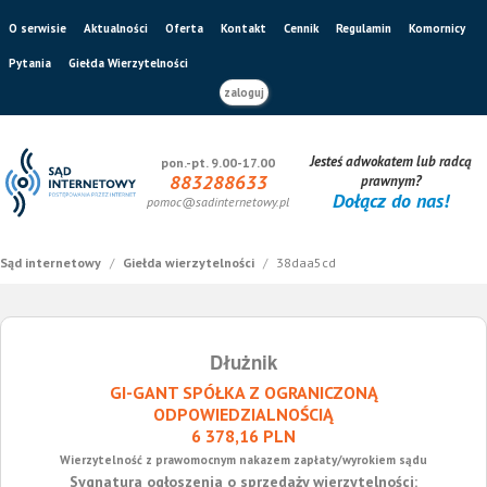
O serwisie
Aktualności
Oferta
Kontakt
Cennik
Regulamin
Komornicy
Pytania
Giełda Wierzytelności
zaloguj
Jesteś adwokatem lub radcą
pon.-pt. 9.00-17.00
883288633
prawnym?
Dołącz do nas!
pomoc@sadinternetowy.pl
Sąd internetowy
/
Giełda wierzytelności
/
38daa5cd
Dłużnik
GI-GANT SPÓŁKA Z OGRANICZONĄ
ODPOWIEDZIALNOŚCIĄ
6 378,16 PLN
Wierzytelność z prawomocnym nakazem zapłaty/wyrokiem sądu
Sygnatura ogłoszenia o sprzedaży wierzytelności: