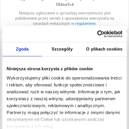
38daa5cd
Niniejsze ogłoszenie o sprzedaży wierzytelności jest
publikowane przez serwis z upoważnienia wierzyciela na
zasadach wskazanych w
regulaminie
.
Dłużnik:
GI-GANT SPÓŁKA Z
OGRANICZONĄ
Zgoda
Szczegóły
O plikach cookies
ODPOWIEDZIALNOŚCIĄ
ul. Kazimierza Pużaka 55E
Niniejsza strona korzysta z plików cookie
38-400
Krosno
Podkarpackie
Wykorzystujemy pliki cookie do spersonalizowania treści
Siedziba:
Krosno
i reklam, aby oferować funkcje społecznościowe i
REGON:
180465989
analizować ruch w naszej witrynie. Informacje o tym, jak
korzystasz z naszej witryny, udostępniamy partnerom
NIP:
6842574495
społecznościowym, reklamowym i analitycznym.
KRS:
0000335405
Partnerzy mogą połączyć te informacje z innymi danymi
otrzymanymi od Ciebie lub uzyskanymi podczas
Roszczenia:
1. Gospodarcze
Wartość:
4 970,40 PLN
korzystania z ich usług.