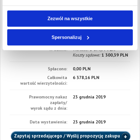
Data wymagalności:
5 lipca
2019
Zezwól na wszystkie
2. Gospodarcze
Wartość:
107,37 PLN
Data wymagalności:
26
września 2019
Spersonalizuj
W sumie:
Wartość:
5 077,77 PLN
Koszty sądowe:
1 300,39 PLN
Spłacono:
0,00 PLN
Całkowita
6 378,16 PLN
wartość wierzytelności:
Prawomocny nakaz
23 grudnia 2019
zapłaty/
wyrok sądu z dnia:
Data wystawienia:
23 grudnia 2019
Zapytaj sprzedającego / Wyślij propozycję zakupu