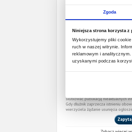
Prawomocny nakaz za
wyrok sądu z
Zgoda
Data wystaw
Niniejsza strona korzysta z
Pełnom
Wykorzystujemy pliki cookie 
ruch w naszej witrynie. Inf
Piotr Jerzy Jarząb
reklamowym i analitycznym. 
piotr.jarzab@sadinte
uzyskanymi podczas korzysta
IZBA ADWOKACKA W WA
Okręgowa Rada Adwoka
Miejscowość:
Warszawa
O całkowitej lub częściowej zapłaci
wierzyciela przy pomocy powyższych
skutkować publikacją nieaktualnych in
Gdy dłużnik zaprzecza istnieniu obow
wierzyciela żądanie usunięcia ogłosz
Zapyta
Zobacz więcej wi