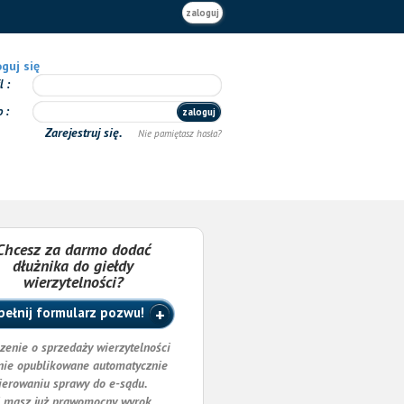
zaloguj
guj się
il
o
zaloguj
Zarejestruj się.
Nie pamiętasz hasła?
Chcesz za darmo dodać
dłużnika do giełdy
wierzytelności?
ełnij formularz pozwu!
zenie o sprzedaży wierzytelności
nie opublikowane automatycznie
ierowaniu sprawy do e-sądu.
i masz już prawomocny wyrok