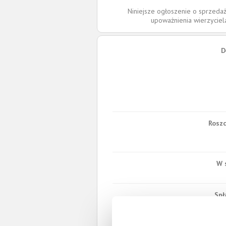
Niniejsze ogłoszenie o sprzedaż
upoważnienia wierzycie
D
Roszc
W 
Spł
Całkowita wartość wierzytel