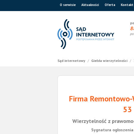
O serwisie
Aktualności
Oferta
Kontakt
po
8
po
Sąd internetowy
/
Giełda wierzytelności
/
Firma Remontowo-W
53
Wierzytelność z prawomo
Sygnatura ogłoszenia 