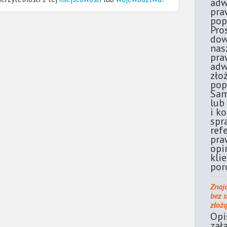
adw
pra
pop
Pro
dow
nas
pra
adw
zło
pop
Sam
lub
i k
spr
ref
pra
opi
kli
por
Znaj
bez 
złoż
Opi
zał