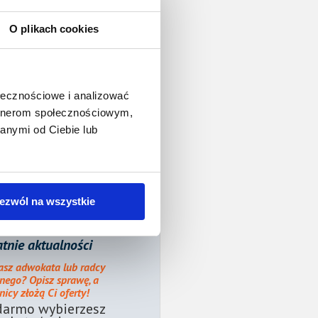
O plikach cookies
ołecznościowe i analizować
artnerom społecznościowym,
anymi od Ciebie lub
ezwól na wszystkie
tnie aktualności
asz adwokata lub radcy
nego? Opisz sprawę, a
icy złożą Ci oferty!
darmo wybierzesz