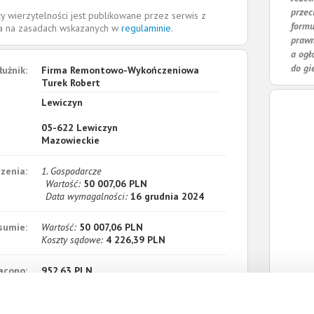
przec
y wierzytelności jest publikowane przez serwis z
formu
la na zasadach wskazanych w
regulaminie
.
prawn
a ogł
do gi
łużnik:
Firma Remontowo-Wykończeniowa
Turek Robert
Lewiczyn
05-622
Lewiczyn
Mazowieckie
zenia:
1. Gospodarcze
Wartość:
50 007,06 PLN
Data wymagalności:
16 grudnia 2024
sumie:
Wartość:
50 007,06 PLN
Koszty sądowe:
4 226,39 PLN
acono:
952,63 PLN
ności:
53 280,82 PLN