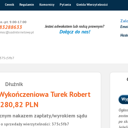
Cennik
Regulamin
Komornicy
Pytania
Giełda Wierzytelności
Zalo
n.-pt. 9.00-17.00
83288633
Jesteś adwokatem lub radcą prawnym?
Ema
Dołącz do nas!
moc@sadinternetowy.pl
Hasł
375c5fb7
Dłużnik
ykończeniowa Turek Robert
Wyp
 280,82 PLN
Ogłos
cnym nakazem zapłaty/wyrokiem sądu
zosta
po sk
o sprzedaży wierzytelności: 375c5fb7
Jeżel