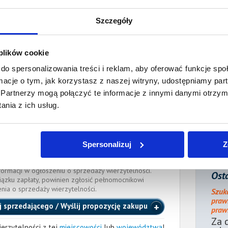
płaty/
22 lipca 2025
 dnia:
Szczegóły
ienia:
22 lipca 2025
 plików cookie
ocnik wierzyciela:
do spersonalizowania treści i reklam, aby oferować funkcje sp
ormacje o tym, jak korzystasz z naszej witryny, udostępniamy p
Adwokat
Partnerzy mogą połączyć te informacje z innymi danymi otrzym
rnetowy.pl
, tel.:
664 257 166
nia z ich usług.
RSZAWIE
cka
(Nr wpisu: WAW/Adw/8430)
Spersonalizuj
Z
e długu dłużnik powinien zawiadomić pełnomocnika
 danych kontaktowych. Brak powiadomienia może
formacji w ogłoszeniu o sprzedaży wierzytelności.
Osta
iązku zapłaty, powinien zgłosić pełnomocnikowi
enia o sprzedaży wierzytelności.
Szuk
praw
j sprzedającego / Wyślij propozycję zakupu
prawn
Za 
erzytelności z tej
miejscowości
lub
województwa
!