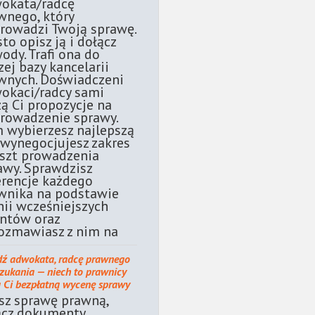
okata/radcę
wnego, który
rowadzi Twoją sprawę.
sto opisz ją i dołącz
ody. Trafi ona do
zej bazy kancelarii
wnych. Doświadczeni
okaci/radcy sami
żą Ci propozycje na
rowadzenie sprawy.
 wybierzesz najlepszą
 wynegocjujesz zakres
oszt prowadzenia
awy. Sprawdzisz
erencje każdego
wnika na podstawie
nii wcześniejszych
entów oraz
ozmawiasz z nim na
dź adwokata, radcę prawnego
szukania — niech to prawnicy
ą Ci bezpłatną wycenę sprawy
sz sprawę prawną,
ącz dokumenty.