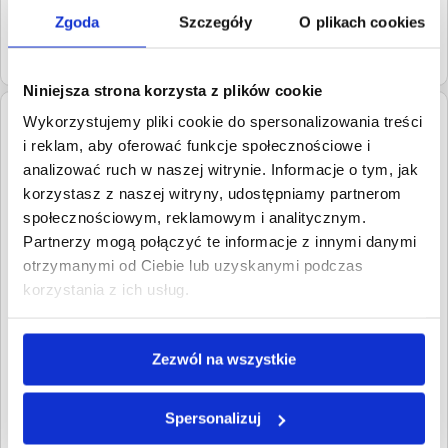
Zgoda
Szczegóły
O plikach cookies
Niniejsze ogłoszenie o sprzedaży wierzytelności jest
publikowane przez serwis z upoważnienia wierzyciela na
zasadach wskazanych w
regulaminie
.
Niniejsza strona korzysta z plików cookie
Dłużnik:
Bartłomiej Śliwka
Wykorzystujemy pliki cookie do spersonalizowania treści
i reklam, aby oferować funkcje społecznościowe i
37-600
Załuże
Podkarpackie
analizować ruch w naszej witrynie. Informacje o tym, jak
korzystasz z naszej witryny, udostępniamy partnerom
Roszczenia:
1. Cywilne
społecznościowym, reklamowym i analitycznym.
Wartość:
2 997,00 PLN
Partnerzy mogą połączyć te informacje z innymi danymi
Data wymagalności:
28 lipca
2015
otrzymanymi od Ciebie lub uzyskanymi podczas
korzystania z ich usług.
W sumie:
Wartość:
2 997,00 PLN
Koszty sądowe:
167,00 PLN
Zezwól na wszystkie
Spłacono:
0,00 PLN
Całkowita
3 164,00 PLN
wartość wierzytelności:
Spersonalizuj