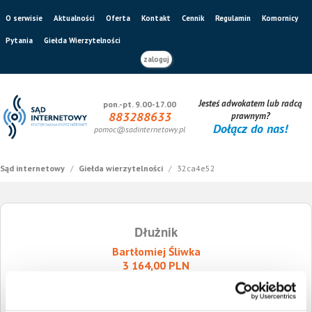
O serwisie
Aktualności
Oferta
Kontakt
Cennik
Regulamin
Komornicy
Pytania
Giełda Wierzytelności
zaloguj
Jesteś adwokatem lub radcą
pon.-pt. 9.00-17.00
883288633
prawnym?
Dołącz do nas!
pomoc@sadinternetowy.pl
Sąd internetowy
/
Giełda wierzytelności
/
32ca4e52
Dłużnik
Bartłomiej Śliwka
3 164,00 PLN
Wierzytelność z prawomocnym nakazem zapłaty/wyrokiem sądu
Sygnatura ogłoszenia o sprzedaży wierzytelności:
32ca4e52