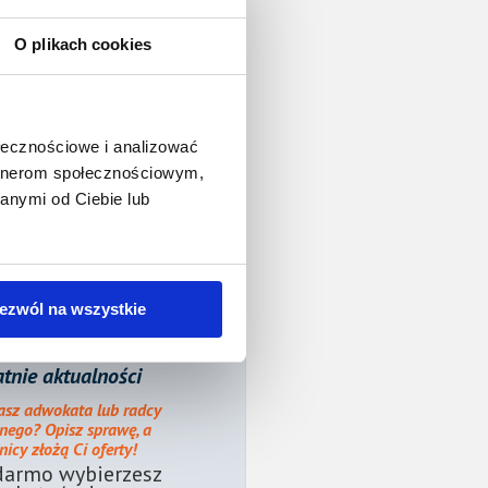
O plikach cookies
ołecznościowe i analizować
artnerom społecznościowym,
anymi od Ciebie lub
ezwól na wszystkie
tnie aktualności
asz adwokata lub radcy
nego? Opisz sprawę, a
icy złożą Ci oferty!
darmo wybierzesz