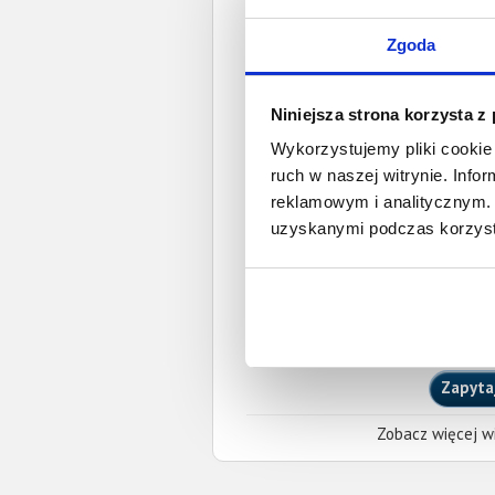
Data wystaw
Zgoda
Pełnom
Niniejsza strona korzysta z
Aneta Ledwoch-
Wykorzystujemy pliki cookie 
aneta.ledwoch@sadin
ruch w naszej witrynie. Inf
IZBA ADWOKACKA W CZ
Okręgowa Rada Adwoka
reklamowym i analitycznym. 
Miejscowość:
Radomsko
uzyskanymi podczas korzysta
O całkowitej lub częściowej zapłaci
wierzyciela przy pomocy powyższych
skutkować publikacją nieaktualnych in
Gdy dłużnik zaprzecza istnieniu obow
wierzyciela żądanie usunięcia ogłosz
Zapyta
Zobacz więcej wi