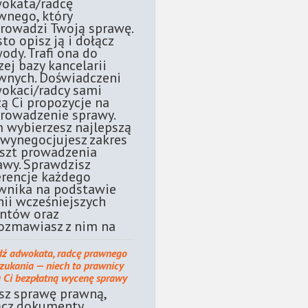
okata/radcę
wnego, który
rowadzi Twoją sprawę.
sto opisz ją i dołącz
ody. Trafi ona do
zej bazy kancelarii
wnych. Doświadczeni
okaci/radcy sami
żą Ci propozycje na
rowadzenie sprawy.
 wybierzesz najlepszą
 wynegocjujesz zakres
oszt prowadzenia
awy. Sprawdzisz
erencje każdego
wnika na podstawie
nii wcześniejszych
entów oraz
ozmawiasz z nim na
dź adwokata, radcę prawnego
szukania — niech to prawnicy
ą Ci bezpłatną wycenę sprawy
sz sprawę prawną,
ącz dokumenty.