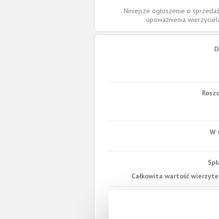
Niniejsze ogłoszenie o sprzedaż
upoważnienia wierzycie
D
Roszc
W 
Spł
Całkowita wartość wierzytel
Prawomocny nakaz za
wyrok sądu z