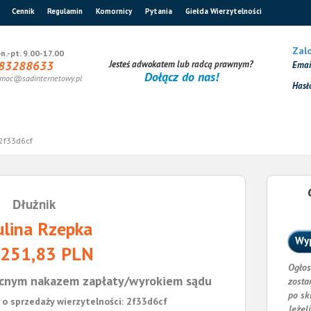
Cennik
Regulamin
Komornicy
Pytania
Giełda Wierzytelności
Zalo
n.-pt. 9.00-17.00
83288633
Jesteś adwokatem lub radcą prawnym?
Ema
Dołącz do nas!
moc@sadinternetowy.pl
Hasł
2f33d6cf
Dłużnik
ulina Rzepka
Wyp
 251,83 PLN
Ogłos
cnym nakazem zapłaty/wyrokiem sądu
zosta
po sk
o sprzedaży wierzytelności: 2f33d6cf
Jeżel