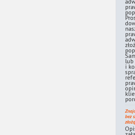
adw
pra
pop
Pro
dow
nas
pra
adw
zło
pop
Sam
lub
i k
spr
ref
pra
opi
kli
por
Znaj
bez 
złoż
Opi
zał