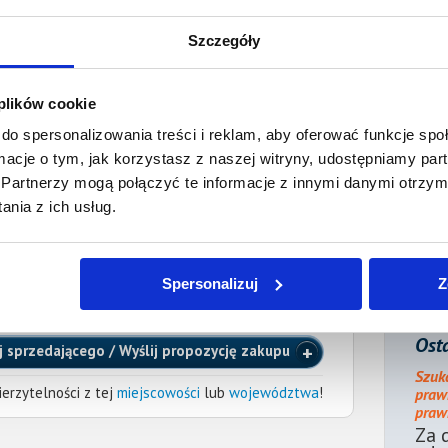
ienia:
4 lipca 2023
Szczegóły
ocnik wierzyciela:
 plików cookie
Adamczuk
Adwokat
do spersonalizowania treści i reklam, aby oferować funkcje sp
ternetowy.pl
, tel.:
606 401 183
ormacje o tym, jak korzystasz z naszej witryny, udostępniamy p
ĘSTOCHOWIE
cka
(Nr wpisu: 534)
Partnerzy mogą połączyć te informacje z innymi danymi otrzym
nia z ich usług.
e długu dłużnik powinien zawiadomić pełnomocnika
 danych kontaktowych. Brak powiadomienia może
formacji w ogłoszeniu o sprzedaży wierzytelności.
Spersonalizuj
Z
iązku zapłaty, powinien zgłosić pełnomocnikowi
enia o sprzedaży wierzytelności.
Osta
j sprzedającego / Wyślij propozycję zakupu
Szuk
erzytelności z tej
miejscowości
lub
województwa
!
praw
prawn
Za 