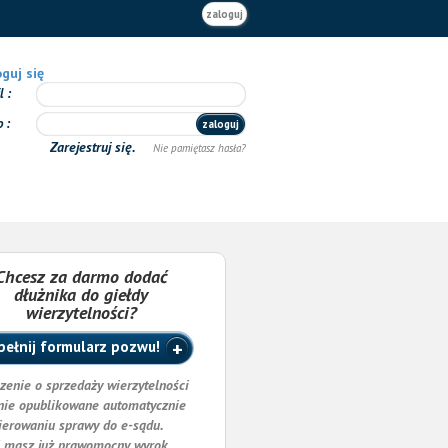
zaloguj
guj się
il
o
zaloguj
Zarejestruj się.
Nie pamiętasz hasła?
Chcesz za darmo dodać
dłużnika do giełdy
wierzytelności?
ełnij formularz pozwu!
zenie o sprzedaży wierzytelności
nie opublikowane automatycznie
ierowaniu sprawy do e-sądu.
i masz już prawomocny wyrok