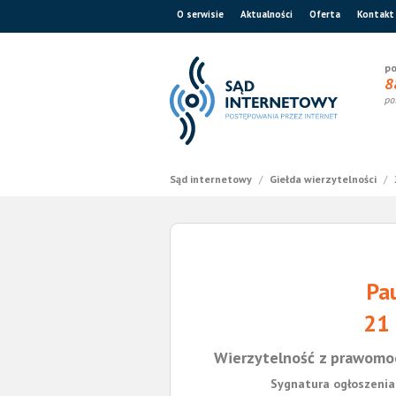
O serwisie
Aktualności
Oferta
Kontakt
po
8
po
Sąd internetowy
/
Giełda wierzytelności
/
Pa
21
Wierzytelność z prawomo
Sygnatura ogłoszenia 