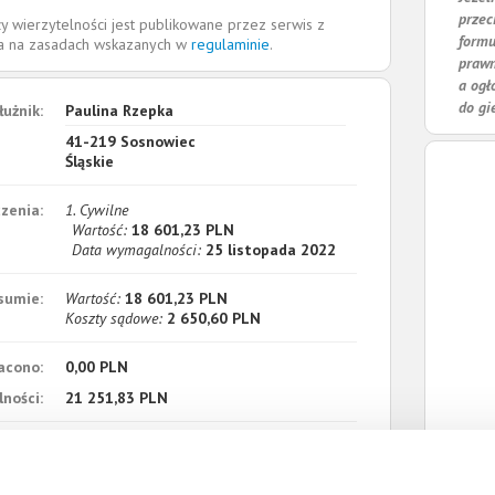
przec
y wierzytelności jest publikowane przez serwis z
formu
la na zasadach wskazanych w
regulaminie
.
prawn
a ogł
do gi
łużnik:
Paulina Rzepka
41-219
Sosnowiec
Śląskie
zenia:
1. Cywilne
Wartość:
18 601,23 PLN
Data wymagalności:
25 listopada 2022
sumie:
Wartość:
18 601,23 PLN
Koszty sądowe:
2 650,60 PLN
acono:
0,00 PLN
ności:
21 251,83 PLN
płaty/
4 lipca 2023
 dnia: