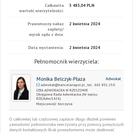
Całkowita
3 483,04 PLN
wartość wierzytelności:
Prawomocny nakaz
2 kwietnia 2024
zapłaty/
wyrok sądu z dnia:
Data wystawienia:
2 kwietnia 2024
Pełnomocnik wierzyciela:
Monika Belczyk-Płaza
Adwokat
adwokat@kancelariapst.pl
, tel.:
665 831 250
IZBA ADWOKACKA W RZESZOWIE
Okręgowa Rada Adwokacka
(Nr wpisu:
RZE/Adw/1426)
Miejscowość:
Korczyna
O całkowitej lub częściowej zapłacie długu dłużnik powinien
zawiadomić pełnomocnika wierzyciela przy pomocy powyższych
danych kontaktowych. Brak powiadomienia może skutkować