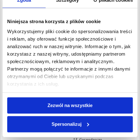
Wartość:
184,50 PLN
Zgoda
Szczegóły
O plikach cookies
Data wymagalności:
27
lutego 2023
Niniejsza strona korzysta z plików cookie
9. Gospodarcze
Wartość:
186,10 PLN
Wykorzystujemy pliki cookie do spersonalizowania treści
Data wymagalności:
2
i reklam, aby oferować funkcje społecznościowe i
kwietnia 2022
analizować ruch w naszej witrynie. Informacje o tym, jak
10. Gospodarcze
korzystasz z naszej witryny, udostępniamy partnerom
Wartość:
186,32 PLN
społecznościowym, reklamowym i analitycznym.
Data wymagalności:
3 maja
Partnerzy mogą połączyć te informacje z innymi danymi
2022
otrzymanymi od Ciebie lub uzyskanymi podczas
11. Gospodarcze
korzystania z ich usług.
Wartość:
186,02 PLN
Data wymagalności:
14
czerwca 2022
Zezwól na wszystkie
12. Gospodarcze
Wartość:
194,79 PLN
Data wymagalności:
26
Spersonalizuj
października 2022
13. Gospodarcze