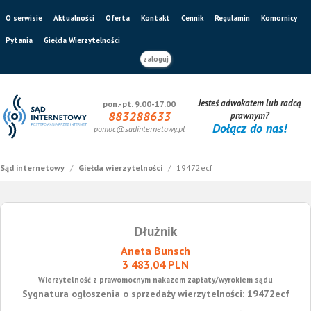
O serwisie
Aktualności
Oferta
Kontakt
Cennik
Regulamin
Komornicy
Pytania
Giełda Wierzytelności
zaloguj
Jesteś adwokatem lub radcą
pon.-pt. 9.00-17.00
883288633
prawnym?
Dołącz do nas!
pomoc@sadinternetowy.pl
Sąd internetowy
/
Giełda wierzytelności
/
19472ecf
Dłużnik
Aneta Bunsch
3 483,04 PLN
Wierzytelność z prawomocnym nakazem zapłaty/wyrokiem sądu
Sygnatura ogłoszenia o sprzedaży wierzytelności: 19472ecf