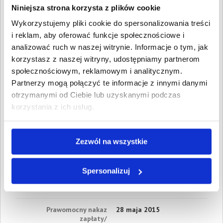
Wartość:
4 545,00 PLN
Niniejsza strona korzysta z plików cookie
Data wymagalności:
3
sierpnia 2014
Wykorzystujemy pliki cookie do spersonalizowania treści
i reklam, aby oferować funkcje społecznościowe i
4. Gospodarcze
analizować ruch w naszej witrynie. Informacje o tym, jak
Wartość:
5 088,60 PLN
Data wymagalności:
8
korzystasz z naszej witryny, udostępniamy partnerom
sierpnia 2014
społecznościowym, reklamowym i analitycznym.
Partnerzy mogą połączyć te informacje z innymi danymi
5. Gospodarcze
Wartość:
13 962,00 PLN
otrzymanymi od Ciebie lub uzyskanymi podczas
Data wymagalności:
17 lipca
korzystania z ich usług.
2014
W sumie:
Wartość:
32 804,00 PLN
Zezwól na wszystkie
Koszty sądowe:
5 216,14 PLN
Spłacono:
3 000,00 PLN
Spersonalizuj
Całkowita
35 020,14 PLN
wartość wierzytelności:
Prawomocny nakaz
28 maja 2015
zapłaty/