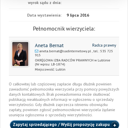
wyrok sądu z dnia:
Data wystawienia:
9 lipca 2016
Pełnomocnik wierzyciela:
Aneta Bernat
Radca prawny
aneta.bernat@sadinternetowy.pl
, tel.:
535 725
915
OKRĘGOWA IZBA RADCÓW PRAWNYCH w Lublinie
(Nr wpisu: LB-1874)
Miejscowość:
Lublin
O całkowitej lub częściowej zapłacie długu dłużnik powinien
zawiadomić pełnomocnika wierzyciela przy pomocy powyższych
danych kontaktowych. Brak powiadomienia może skutkować
publikacją nieaktualnych informacji w ogłoszeniu o sprzedaży
wierzytelności. Gdy dłużnik zaprzecza istnieniu obowiązku
zapłaty, powinien zgłosić pełnomocnikowi wierzyciela żądanie
usunięcia ogłoszenia o sprzedaży wierzytelności.
Zapytaj sprzedającego / Wyślij propozycję zakupu