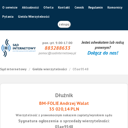
O serwisie
Aktualności
Oferta
Kontakt
Cennik
Regulamin
Komornicy
Pytania
Giełda Wierzytelności
zaloguj
Jesteś adwokatem lub radcą
pon.-pt. 9.00-17.00
883288633
prawnym?
Dołącz do nas!
pomoc@sadinternetowy.pl
Sąd internetowy
/
Giełda wierzytelności
/
03ae9548
Dłużnik
BM-FOLIE Andrzej Walat
35 020,14 PLN
Wierzytelność z prawomocnym nakazem zapłaty/wyrokiem sądu
Sygnatura ogłoszenia o sprzedaży wierzytelności:
03ae9548