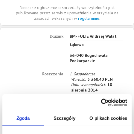
Niniejsze ogłoszenie o sprzedaży wierzytelności jest
publikowane przez serwis z upoważnienia wierzyciela na
zasadach wskazanych w
regulaminie
.
Dłużnik:
BM-FOLIE Andrzej Walat
Łąkowa
36-040
Boguchwała
Podkarpackie
Roszczenia:
1. Gospodarcze
Wartość:
5 360,40 PLN
Data wymagalności:
18
sierpnia 2014
2. Gospodarcze
Wartość:
3 848,00 PLN
Data wymagalności:
11
sierpnia 2014
Zgoda
Szczegóły
O plikach cookies
3. Gospodarcze