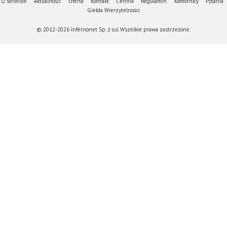
O serwisie
Aktualności
Oferta
Kontakt
Cennik
Regulamin
Komornicy
Pytania
Giełda Wierzytelności
© 2012-2026 Infernonet Sp. z o.o. Wszelkie prawa zastrzeżone.