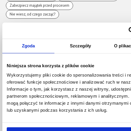
Zabezpiecz majątek przed procesem
Nie wiesz, od czego zacząć?
Własność intelektualna i znaki towarowe
Wezwanie za naruszenie praw – pomoc
Plagiat marki lub produktu
Zgoda
Sprzedaż praw autorskich i licencje
Szczegóły
O plika
Audyt prawny dla innowacyjnego startupu
Rejestracja znaku towarowego i ochrona marki
Niniejsza strona korzysta z plików cookie
Wykorzystujemy pliki cookie do spersonalizowania treści i r
Restrukturyzacja, upadłość i ochrona zarządu
oferować funkcje społecznościowe i analizować ruch w nasze
Upadłość spółki i ochrona zarządu
Informacje o tym, jak korzystasz z naszej witryny, udostęp
Upadłość JDG przy zamykaniu firmy
partnerom społecznościowym, reklamowym i analitycznym. 
mogą połączyć te informacje z innymi danymi otrzymanymi 
Szybka restrukturyzacja i zatrzymanie komorników
lub uzyskanymi podczas korzystania z ich usług.
Brakuje na ZUS i podatki?
Pre-pack i bezpieczna sprzedaż firmy
Kontrole ZUS, KAS i KKS dla firm