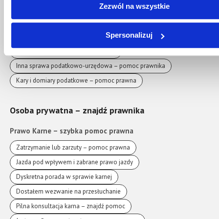
Zezwól na wszystkie
Zablokowane konto firmowe lub egzekucja
Audyt i interpretacja przed kontrolą
Spersonalizuj
Wezwanie jako podejrzany w KKS
Dostałem zawiadomienie o kontroli
Inna sprawa podatkowo-urzędowa – pomoc prawnika
Kary i domiary podatkowe – pomoc prawna
Osoba prywatna – znajdź prawnika
Prawo Karne – szybka pomoc prawna
Zatrzymanie lub zarzuty – pomoc prawna
Jazda pod wpływem i zabrane prawo jazdy
Dyskretna porada w sprawie karnej
Dostałem wezwanie na przesłuchanie
Pilna konsultacja karna – znajdź pomoc