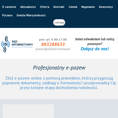
O serwisie
Aktualności
Oferta
Kontakt
Cennik
Regulamin
Komornicy
Pytania
Giełda Wierzytelności
zaloguj
Jesteś adwokatem lub radcą
pon.-pt. 9.00-17.00
883288633
prawnym?
Dołącz do nas!
pomoc@sadinternetowy.pl
Profesjonalny e-pozew
Złóż e-pozew online z pomocą prawników, którzy przygotują
poprawne dokumenty, zadbają o formalności i przeprowadzą Cię
przez kolejne etapy dochodzenia należności.