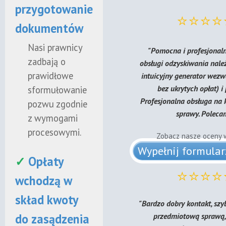
przygotowanie
⭐⭐⭐⭐
dokumentów
Nasi prawnicy
"Pomocna i profesjonaln
zadbają o
obsługi odzyskiwania należ
prawidłowe
intuicyjny generator wez
bez ukrytych opłat) 
sformułowanie
Profesjonalna obsługa na 
pozwu zgodnie
sprawy. Poleca
z wymogami
procesowymi.
Zobacz nasze oceny 
Wypełnij formula
✓
Opłaty
⭐⭐⭐⭐
wchodzą w
skład kwoty
"Bardzo dobry kontakt, szyb
przedmiotową sprawą
do zasądzenia