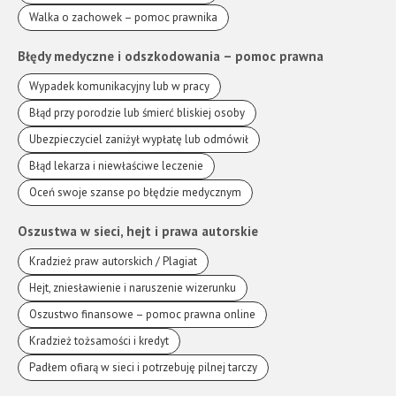
Walka o zachowek – pomoc prawnika
Błędy medyczne i odszkodowania – pomoc prawna
Wypadek komunikacyjny lub w pracy
Błąd przy porodzie lub śmierć bliskiej osoby
Ubezpieczyciel zaniżył wypłatę lub odmówił
Błąd lekarza i niewłaściwe leczenie
Oceń swoje szanse po błędzie medycznym
Oszustwa w sieci, hejt i prawa autorskie
Kradzież praw autorskich / Plagiat
Hejt, zniesławienie i naruszenie wizerunku
Oszustwo finansowe – pomoc prawna online
Kradzież tożsamości i kredyt
Padłem ofiarą w sieci i potrzebuję pilnej tarczy