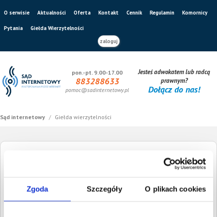
O serwisie
Aktualności
Oferta
Kontakt
Cennik
Regulamin
Komornicy
Pytania
Giełda Wierzytelności
zaloguj
Jesteś adwokatem lub radcą
pon.-pt. 9.00-17.00
883288633
prawnym?
Dołącz do nas!
pomoc@sadinternetowy.pl
Sąd internetowy
/
Giełda wierzytelności
Giełda Wierzytelności
Zgoda
Szczegóły
O plikach cookies
Szukaj dłużnika
Wysokość długu