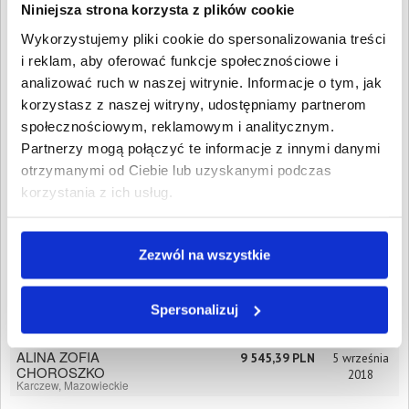
Wpisz NIP, REGON, KRS, miejscowość, nazwę
Niniejsza strona korzysta z plików cookie
dłużnika lub inną szukaną frazę
Wykorzystujemy pliki cookie do spersonalizowania treści
i reklam, aby oferować funkcje społecznościowe i
Wyczyść
Szukaj
analizować ruch w naszej witrynie. Informacje o tym, jak
korzystasz z naszej witryny, udostępniamy partnerom
Znalezione:
3
,
Łączna wartość:
20 018,13 PLN
społecznościowym, reklamowym i analitycznym.
Dłużnicy
Wartość długu
Data
Partnerzy mogą połączyć te informacje z innymi danymi
publikacji
otrzymanymi od Ciebie lub uzyskanymi podczas
REMO Jacek Woźniak
9 889,61 PLN
12 stycznia
Parczew, Lubelskie
korzystania z ich usług.
2026
Woźniak Renata
Parczew, Lubelskie
PRZEŁADUNEK I
Zezwól na wszystkie
583,13 PLN
30 sierpnia
TRANSPORT
2021
TOWARÓW
TRANSMIELUS KAMIL
Spersonalizuj
STRZYŻEWSKI
Karczew, Mazowieckie
ALINA ZOFIA
9 545,39 PLN
5 września
CHOROSZKO
2018
Karczew, Mazowieckie