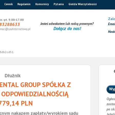
Cennik
Regulamin
Komornicy
Pytania
Giełda Wierzytelności
Zalo
n.-pt. 9.00-17.00
83288633
Jesteś adwokatem lub radcą prawnym?
Ema
Dołącz do nas!
moc@sadinternetowy.pl
Hasł
3db2cd51
Dłużnik
ENTAL GROUP SPÓŁKA Z
Wyp
 ODPOWIEDZIALNOŚCIĄ
Ogłos
779,14 PLN
zosta
po sk
cnym nakazem zapłaty/wyrokiem sądu
Jeżel