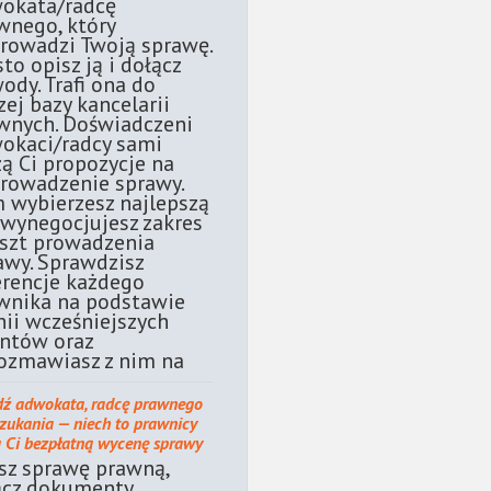
okata/radcę
wnego, który
rowadzi Twoją sprawę.
sto opisz ją i dołącz
ody. Trafi ona do
zej bazy kancelarii
wnych. Doświadczeni
okaci/radcy sami
żą Ci propozycje na
rowadzenie sprawy.
 wybierzesz najlepszą
 wynegocjujesz zakres
oszt prowadzenia
awy. Sprawdzisz
erencje każdego
wnika na podstawie
nii wcześniejszych
entów oraz
ozmawiasz z nim na
dź adwokata, radcę prawnego
szukania — niech to prawnicy
ą Ci bezpłatną wycenę sprawy
sz sprawę prawną,
ącz dokumenty.