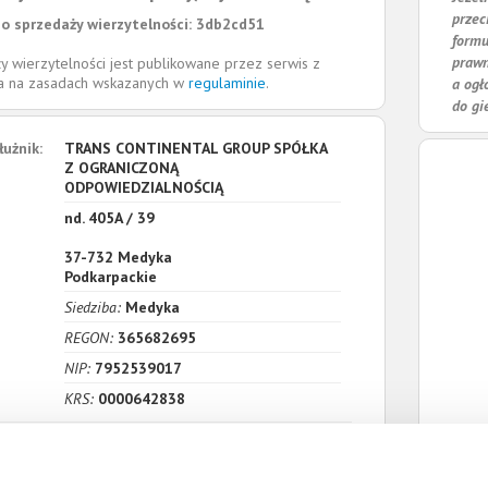
przec
o sprzedaży wierzytelności: 3db2cd51
formu
prawn
y wierzytelności jest publikowane przez serwis z
la na zasadach wskazanych w
regulaminie
.
a ogł
do gi
łużnik:
TRANS CONTINENTAL GROUP SPÓŁKA
Z OGRANICZONĄ
ODPOWIEDZIALNOŚCIĄ
nd. 405A / 39
37-732
Medyka
Podkarpackie
Siedziba:
Medyka
REGON:
365682695
NIP:
7952539017
KRS:
0000642838
zenia:
1. Gospodarcze
Wartość:
989,42 PLN
Data wymagalności:
30 kwietnia 2018