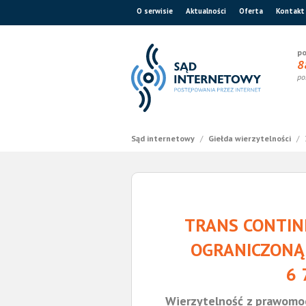
O serwisie
Aktualności
Oferta
Kontakt
po
8
po
Sąd internetowy
/
Giełda wierzytelności
/
TRANS CONTIN
OGRANICZONĄ
6 
Wierzytelność z prawomo