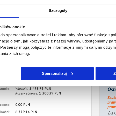
2. Gospodarcze
Szczegóły
Wartość:
1 574,61 PLN
Data wymagalności:
18 czerwca 2018
 plików cookie
3. Gospodarcze
Wartość:
880,66 PLN
do spersonalizowania treści i reklam, aby oferować funkcje sp
Data wymagalności:
22 czerwca 2018
ormacje o tym, jak korzystasz z naszej witryny, udostępniamy p
Partnerzy mogą połączyć te informacje z innymi danymi otrzym
4. Gospodarcze
Wartość:
1 172,36 PLN
nia z ich usług.
Data wymagalności:
15 lipca 2018
5. Gospodarcze
Wartość:
861,70 PLN
Spersonalizuj
Z
Data wymagalności:
31 grudnia 2018
Osta
sumie:
Wartość:
5 478,75 PLN
Koszty sądowe:
1 300,39 PLN
Szuk
praw
acono:
0,00 PLN
prawn
Za 
ności:
6 779,14 PLN