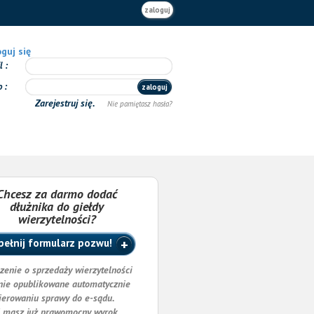
zaloguj
guj się
il
o
zaloguj
Zarejestruj się.
Nie pamiętasz hasła?
Chcesz za darmo dodać
dłużnika do giełdy
wierzytelności?
ełnij formularz pozwu!
zenie o sprzedaży wierzytelności
nie opublikowane automatycznie
ierowaniu sprawy do e-sądu.
i masz już prawomocny wyrok