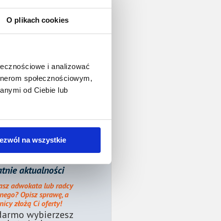
O plikach cookies
ołecznościowe i analizować
artnerom społecznościowym,
anymi od Ciebie lub
ezwól na wszystkie
tnie aktualności
asz adwokata lub radcy
nego? Opisz sprawę, a
icy złożą Ci oferty!
darmo wybierzesz