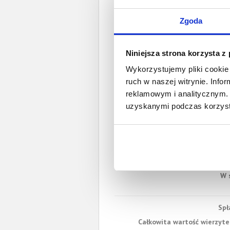
Zgoda
Niniejsza strona korzysta z
Wykorzystujemy pliki cookie 
ruch w naszej witrynie. Inf
reklamowym i analitycznym. 
uzyskanymi podczas korzysta
W 
Spł
Całkowita wartość wierzytel