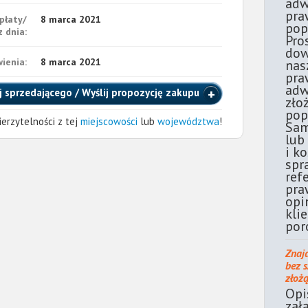
adw
pra
płaty/
8 marca 2021
pop
 dnia:
Pro
dow
ienia:
8 marca 2021
nas
pra
adw
j sprzedającego / Wyślij propozycję zakupu
zło
pop
erzytelności z tej
miejscowości
lub
województwa
!
Sam
lub
i k
spr
ref
pra
opi
kli
por
Znaj
bez 
złoż
Opi
zał