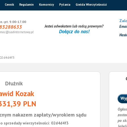
Cennik
Regulamin
Komornicy
Pytania
Giełda Wierzytelności
Zalo
n.-pt. 9.00-17.00
83288633
Jesteś adwokatem lub radcą prawnym?
Ema
Dołącz do nas!
moc@sadinternetowy.pl
Hasł
02d4d4f3
Dłużnik
awid Kozak
Wyp
331,39 PLN
Ogłos
cnym nakazem zapłaty/wyrokiem sądu
zosta
po sk
o sprzedaży wierzytelności: 02d4d4f3
Jeżel