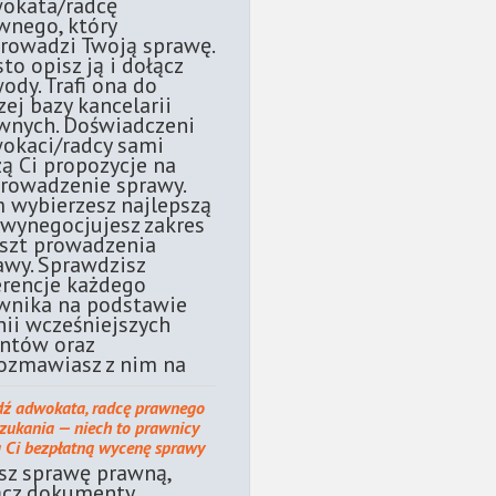
okata/radcę
wnego, który
rowadzi Twoją sprawę.
sto opisz ją i dołącz
ody. Trafi ona do
zej bazy kancelarii
wnych. Doświadczeni
okaci/radcy sami
żą Ci propozycje na
rowadzenie sprawy.
 wybierzesz najlepszą
 wynegocjujesz zakres
oszt prowadzenia
awy. Sprawdzisz
erencje każdego
wnika na podstawie
nii wcześniejszych
entów oraz
ozmawiasz z nim na
dź adwokata, radcę prawnego
szukania — niech to prawnicy
ą Ci bezpłatną wycenę sprawy
sz sprawę prawną,
ącz dokumenty.