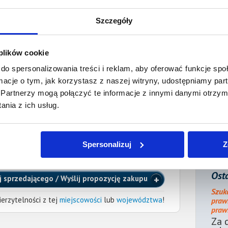
ienia:
1 lipca 2019
Szczegóły
ocnik wierzyciela:
 plików cookie
Kaczorowski
Radca prawny
do spersonalizowania treści i reklam, aby oferować funkcje sp
adinternetowy.pl
, tel.:
660 794 139
ormacje o tym, jak korzystasz z naszej witryny, udostępniamy p
W PRAWNYCH w Łodzi
Partnerzy mogą połączyć te informacje z innymi danymi otrzym
nia z ich usług.
e długu dłużnik powinien zawiadomić pełnomocnika
 danych kontaktowych. Brak powiadomienia może
formacji w ogłoszeniu o sprzedaży wierzytelności.
Spersonalizuj
Z
iązku zapłaty, powinien zgłosić pełnomocnikowi
enia o sprzedaży wierzytelności.
Osta
j sprzedającego / Wyślij propozycję zakupu
Szuk
erzytelności z tej
miejscowości
lub
województwa
!
praw
prawn
Za 