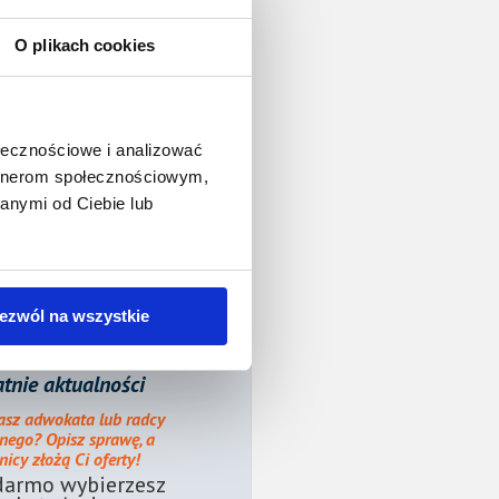
O plikach cookies
ołecznościowe i analizować
artnerom społecznościowym,
anymi od Ciebie lub
ezwól na wszystkie
tnie aktualności
asz adwokata lub radcy
nego? Opisz sprawę, a
icy złożą Ci oferty!
darmo wybierzesz