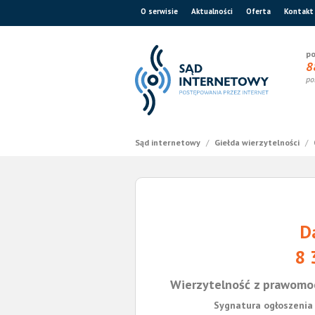
O serwisie
Aktualności
Oferta
Kontakt
po
8
po
Sąd internetowy
/
Giełda wierzytelności
/
D
8 
Wierzytelność z prawomo
Sygnatura ogłoszenia 