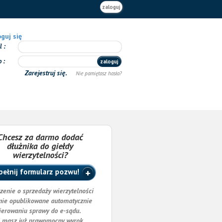
zaloguj
guj się
il
o
zaloguj
Zarejestruj się.
Nie pamiętasz hasła?
Chcesz za darmo dodać
dłużnika do giełdy
wierzytelności?
ełnij formularz pozwu!
zenie o sprzedaży wierzytelności
nie opublikowane automatycznie
ierowaniu sprawy do e-sądu.
i masz już prawomocny wyrok