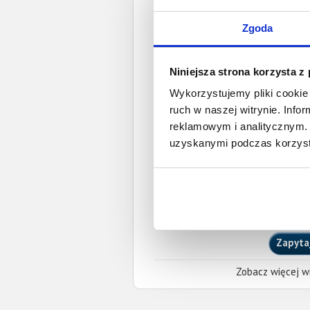
Data wystaw
Zgoda
Pełnom
Niniejsza strona korzysta z
Kamil Krzysztof 
Wykorzystujemy pliki cookie 
kamil.kaczorowski@s
ruch w naszej witrynie. Inf
OKRĘGOWA IZBA RADCÓ
(Nr wpisu: ŁD-M-1749)
reklamowym i analitycznym. 
Miejscowość:
Łódź
uzyskanymi podczas korzysta
O całkowitej lub częściowej zapłaci
wierzyciela przy pomocy powyższych
skutkować publikacją nieaktualnych in
Gdy dłużnik zaprzecza istnieniu obow
wierzyciela żądanie usunięcia ogłosz
Zapyta
Zobacz więcej wi