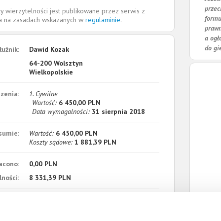
przec
y wierzytelności jest publikowane przez serwis z
formu
la na zasadach wskazanych w
regulaminie
.
prawn
a ogł
do gi
łużnik:
Dawid Kozak
64-200
Wolsztyn
Wielkopolskie
zenia:
1. Cywilne
Wartość:
6 450,00 PLN
Data wymagalności:
31 sierpnia 2018
sumie:
Wartość:
6 450,00 PLN
Koszty sądowe:
1 881,39 PLN
acono:
0,00 PLN
ności:
8 331,39 PLN
płaty/
3 września 2019
 dnia: