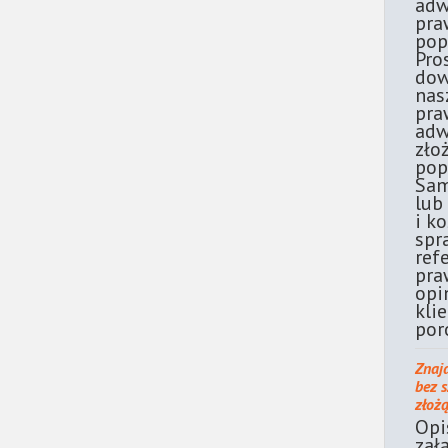
adw
pra
pop
Pro
dow
nas
pra
adw
zło
pop
Sam
lub
i k
spr
ref
pra
opi
kli
por
Znaj
bez 
złoż
Opi
zał