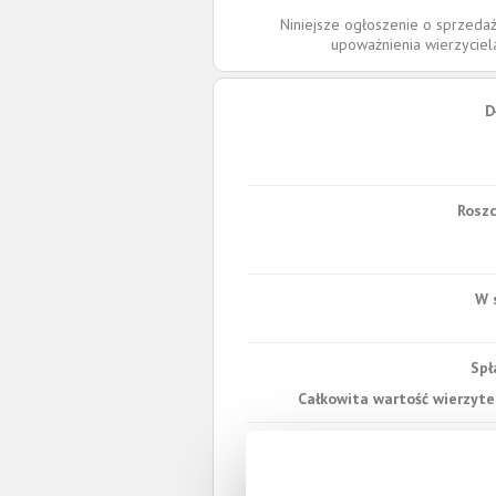
Niniejsze ogłoszenie o sprzedaż
upoważnienia wierzycie
D
Roszc
W 
Spł
Całkowita wartość wierzytel
Prawomocny nakaz za
wyrok sądu z