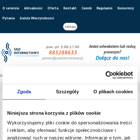
O serwisie
Aktualności
Oferta
Kontakt
Cennik
Regulamin
Komornicy
Pytania
Giełda Wierzytelności
zaloguj
Jesteś adwokatem lub radcą
pon.-pt. 9.00-17.00
883288633
prawnym?
Dołącz do nas!
pomoc@sadinternetowy.pl
Sąd internetowy
/
Giełda wierzytelności
Zgoda
Szczegóły
O plikach cookies
Giełda Wierzytelności
Niniejsza strona korzysta z plików cookie
Szukaj dłużnika
Wysokość długu
Wykorzystujemy pliki cookie do spersonalizowania treści
i reklam, aby oferować funkcje społecznościowe i
analizować ruch w naszej witrynie. Informacje o tym, jak