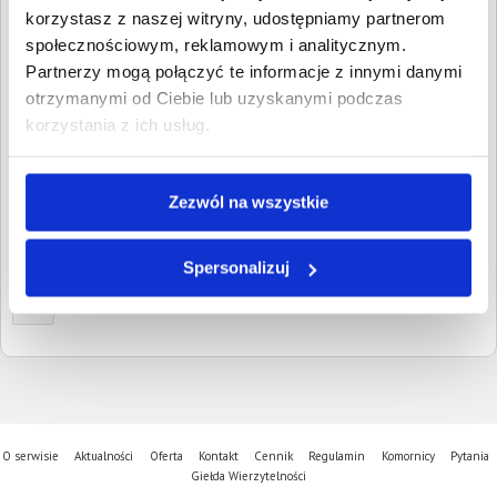
Wpisz NIP, REGON, KRS, miejscowość, nazwę
korzystasz z naszej witryny, udostępniamy partnerom
dłużnika lub inną szukaną frazę
społecznościowym, reklamowym i analitycznym.
Partnerzy mogą połączyć te informacje z innymi danymi
Wyczyść
Szukaj
otrzymanymi od Ciebie lub uzyskanymi podczas
korzystania z ich usług.
Znalezione:
1
,
Łączna wartość:
17 582,09 PLN
Dłużnicy
Wartość długu
Data
publikacji
Zezwól na wszystkie
SŁAWOMIR
17 582,09 PLN
6 marca
PIETRUCH
2017
Chotylub, Podkarpackie
Spersonalizuj
1
O serwisie
Aktualności
Oferta
Kontakt
Cennik
Regulamin
Komornicy
Pytania
Giełda Wierzytelności