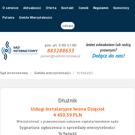
O serwisie
Aktualności
Oferta
Kontakt
Cennik
Regulamin
Komornicy
Pytania
Giełda Wierzytelności
zaloguj
Jesteś adwokatem lub radcą
pon.-pt. 9.00-17.00
883288633
prawnym?
Dołącz do nas!
pomoc@sadinternetowy.pl
Sąd internetowy
/
Giełda wierzytelności
/
9c9a6e61
Dłużnik
Usługi Instalacyjne Iwona Dzięcioł
4 450,39 PLN
Wierzytelność z prawomocnym nakazem zapłaty/wyrokiem sądu
Sygnatura ogłoszenia o sprzedaży wierzytelności:
9c9a6e61