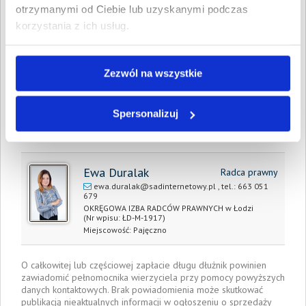
Całkowita
4 450,39 PLN
otrzymanymi od Ciebie lub uzyskanymi podczas
wartość wierzytelności:
korzystania z ich usług.
Prawomocny nakaz
14 lipca 2022
zapłaty/
wyrok sądu z dnia:
Zezwól na wszystkie
Data wystawienia:
17 lipca 2022
Spersonalizuj
Pełnomocnik wierzyciela:
Ewa Duralak
Radca prawny
ewa.duralak@sadinternetowy.pl
, tel.:
663 051
679
OKRĘGOWA IZBA RADCÓW PRAWNYCH w Łodzi
(Nr wpisu: ŁD-M-1917)
Miejscowość:
Pajęczno
O całkowitej lub częściowej zapłacie długu dłużnik powinien
zawiadomić pełnomocnika wierzyciela przy pomocy powyższych
danych kontaktowych. Brak powiadomienia może skutkować
publikacją nieaktualnych informacji w ogłoszeniu o sprzedaży