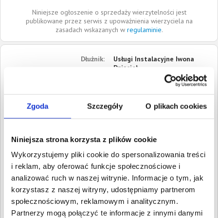
Niniejsze ogłoszenie o sprzedaży wierzytelności jest
publikowane przez serwis z upoważnienia wierzyciela na
zasadach wskazanych w
regulaminie
.
Dłużnik:
Usługi Instalacyjne Iwona
Dzięcioł
Długa
46-320
Strojec
Zgoda
Szczegóły
O plikach cookies
Opolskie
Roszczenia:
1. Gospodarcze
Wartość:
3 800,00 PLN
Niniejsza strona korzysta z plików cookie
Data wymagalności:
30 lipca
Wykorzystujemy pliki cookie do spersonalizowania treści
2021
i reklam, aby oferować funkcje społecznościowe i
W sumie:
Wartość:
3 800,00 PLN
analizować ruch w naszej witrynie. Informacje o tym, jak
Koszty sądowe:
650,39 PLN
korzystasz z naszej witryny, udostępniamy partnerom
społecznościowym, reklamowym i analitycznym.
Spłacono:
0,00 PLN
Partnerzy mogą połączyć te informacje z innymi danymi