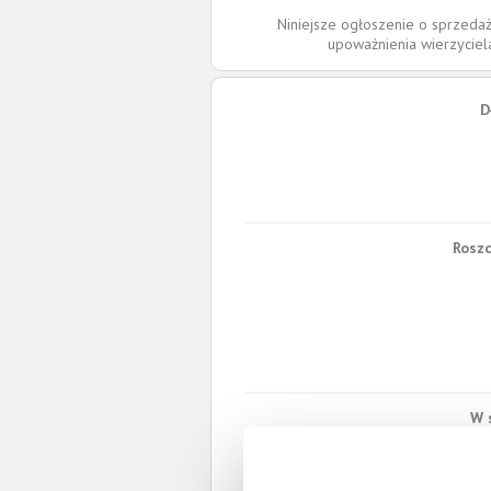
Niniejsze ogłoszenie o sprzedaż
upoważnienia wierzycie
D
Roszc
W 
Spł