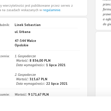
przec
y wierzytelności jest publikowane przez serwis z
formu
la na zasadach wskazanych w
regulaminie
.
prawn
a ogł
do gi
łużnik:
Linek Sebastian
ul. Urbana
47-344
Walce
Opolskie
zenia:
1. Gospodarcze
Wartość:
8 856,00 PLN
Data wymagalności:
1 lipca 2021
2. Gospodarcze
Wartość:
315,67 PLN
Data wymagalności:
22 lipca 2021
sumie:
Wartość:
9 171,67 PLN
Koszty sądowe:
1 325,39 PLN
acono:
0,00 PLN