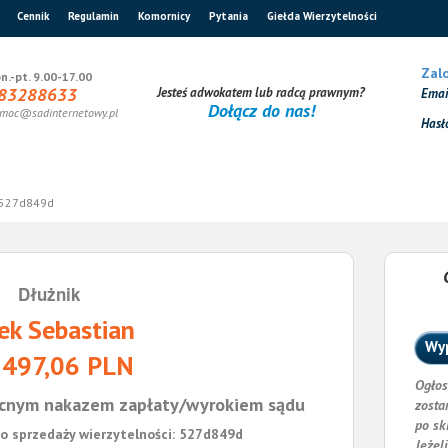
Cennik
Regulamin
Komornicy
Pytania
Giełda Wierzytelności
Zalo
n.-pt. 9.00-17.00
83288633
Jesteś adwokatem lub radcą prawnym?
Ema
Dołącz do nas!
moc@sadinternetowy.pl
Hasł
527d849d
Dłużnik
ek Sebastian
Wyp
 497,06 PLN
Ogłos
cnym nakazem zapłaty/wyrokiem sądu
zosta
po sk
o sprzedaży wierzytelności: 527d849d
Jeżel