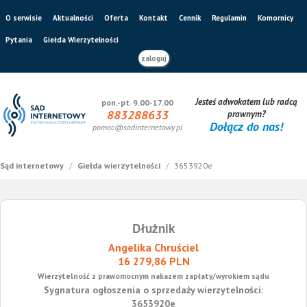
O serwisie
Aktualności
Oferta
Kontakt
Cennik
Regulamin
Komornicy
Pytania
Giełda Wierzytelności
zaloguj
Jesteś adwokatem lub radcą
pon.-pt. 9.00-17.00
883288633
prawnym?
Dołącz do nas!
pomoc@sadinternetowy.pl
Sąd internetowy
/
Giełda wierzytelności
/
3653920e
Dłużnik
Angelika Chruściel
16 279,86 PLN
Wierzytelność z prawomocnym nakazem zapłaty/wyrokiem sądu
Sygnatura ogłoszenia o sprzedaży wierzytelności:
3653920e