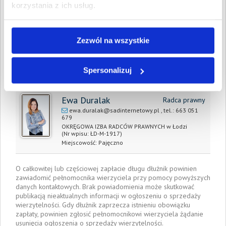
korzystania z ich usług.
Prawomocny nakaz
23 marca 2026
zapłaty/
wyrok sądu z dnia:
Zezwól na wszystkie
Data wystawienia:
23 marca 2026
Pełnomocnik wierzyciela:
Spersonalizuj
Ewa Duralak
Radca prawny
ewa.duralak@sadinternetowy.pl
, tel.:
663 051
679
OKRĘGOWA IZBA RADCÓW PRAWNYCH w Łodzi
(Nr wpisu: ŁD-M-1917)
Miejscowość:
Pajęczno
O całkowitej lub częściowej zapłacie długu dłużnik powinien
zawiadomić pełnomocnika wierzyciela przy pomocy powyższych
danych kontaktowych. Brak powiadomienia może skutkować
publikacją nieaktualnych informacji w ogłoszeniu o sprzedaży
wierzytelności. Gdy dłużnik zaprzecza istnieniu obowiązku
zapłaty, powinien zgłosić pełnomocnikowi wierzyciela żądanie
usunięcia ogłoszenia o sprzedaży wierzytelności.