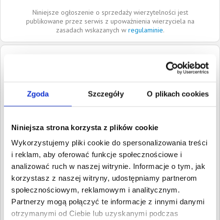
Niniejsze ogłoszenie o sprzedaży wierzytelności jest
publikowane przez serwis z upoważnienia wierzyciela na
zasadach wskazanych w
regulaminie
.
Dłużnik:
Angelika Chruściel
42-202
Częstochowa
Śląskie
Zgoda
Szczegóły
O plikach cookies
Roszczenia:
1. Cywilne
Wartość:
12 491,47 PLN
Data wymagalności:
27 maja
Niniejsza strona korzysta z plików cookie
2025
Wykorzystujemy pliki cookie do spersonalizowania treści
W sumie:
Wartość:
12 491,47 PLN
i reklam, aby oferować funkcje społecznościowe i
Koszty sądowe:
3 788,39 PLN
analizować ruch w naszej witrynie. Informacje o tym, jak
korzystasz z naszej witryny, udostępniamy partnerom
Spłacono:
0,00 PLN
społecznościowym, reklamowym i analitycznym.
Całkowita
16 279,86 PLN
Partnerzy mogą połączyć te informacje z innymi danymi
wartość wierzytelności:
otrzymanymi od Ciebie lub uzyskanymi podczas