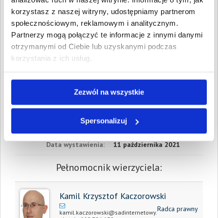
Data wymagalności:
20
września 2019
korzystasz z naszej witryny, udostępniamy partnerom
społecznościowym, reklamowym i analitycznym.
W sumie:
Wartość:
2 247,80 PLN
Partnerzy mogą połączyć te informacje z innymi danymi
Koszty sądowe:
950,39 PLN
otrzymanymi od Ciebie lub uzyskanymi podczas
korzystania z ich usług.
Spłacono:
0,00 PLN
Całkowita
3 198,19 PLN
wartość wierzytelności:
Zezwól na wszystkie
Prawomocny nakaz
11 października 2021
zapłaty/
Spersonalizuj
wyrok sądu z dnia:
Data wystawienia:
11 października 2021
Pełnomocnik wierzyciela:
Kamil Krzysztof Kaczorowski
Radca prawny
kamil.kaczorowski@sadinternetowy.