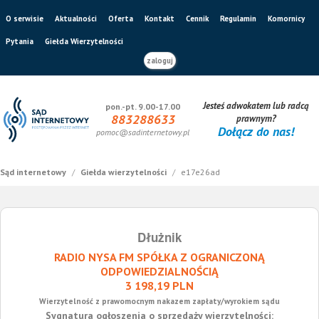
O serwisie
Aktualności
Oferta
Kontakt
Cennik
Regulamin
Komornicy
Pytania
Giełda Wierzytelności
zaloguj
Jesteś adwokatem lub radcą
pon.-pt. 9.00-17.00
883288633
prawnym?
Dołącz do nas!
pomoc@sadinternetowy.pl
Sąd internetowy
/
Giełda wierzytelności
/
e17e26ad
Dłużnik
RADIO NYSA FM SPÓŁKA Z OGRANICZONĄ
ODPOWIEDZIALNOŚCIĄ
3 198,19 PLN
Wierzytelność z prawomocnym nakazem zapłaty/wyrokiem sądu
Sygnatura ogłoszenia o sprzedaży wierzytelności: