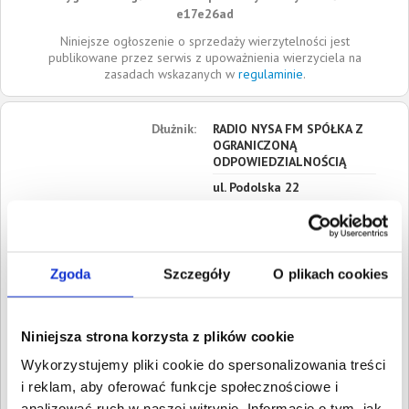
e17e26ad
Niniejsze ogłoszenie o sprzedaży wierzytelności jest
publikowane przez serwis z upoważnienia wierzyciela na
zasadach wskazanych w
regulaminie
.
Dłużnik:
RADIO NYSA FM SPÓŁKA Z
OGRANICZONĄ
ODPOWIEDZIALNOŚCIĄ
ul. Podolska 22
48-303
Nysa
Opolskie
Siedziba:
Nysa
Zgoda
Szczegóły
O plikach cookies
REGON:
161528680
NIP:
7532432092
Niniejsza strona korzysta z plików cookie
KRS:
0000460293
Wykorzystujemy pliki cookie do spersonalizowania treści
Roszczenia:
1. Gospodarcze
i reklam, aby oferować funkcje społecznościowe i
Wartość:
2 247,80 PLN
analizować ruch w naszej witrynie. Informacje o tym, jak