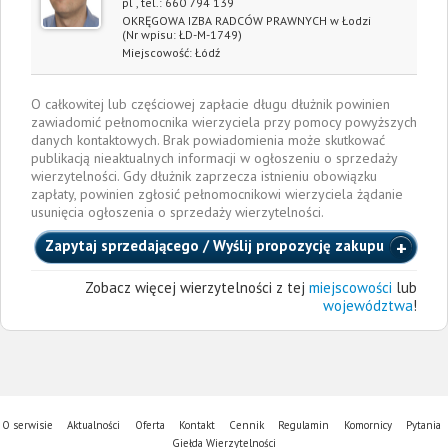
pl
, tel.:
660 794 139
OKRĘGOWA IZBA RADCÓW PRAWNYCH w Łodzi
(Nr wpisu: ŁD-M-1749)
Miejscowość:
Łódź
O całkowitej lub częściowej zapłacie długu dłużnik powinien
zawiadomić pełnomocnika wierzyciela przy pomocy powyższych
danych kontaktowych. Brak powiadomienia może skutkować
publikacją nieaktualnych informacji w ogłoszeniu o sprzedaży
wierzytelności. Gdy dłużnik zaprzecza istnieniu obowiązku
zapłaty, powinien zgłosić pełnomocnikowi wierzyciela żądanie
usunięcia ogłoszenia o sprzedaży wierzytelności.
Zapytaj sprzedającego / Wyślij propozycję zakupu
Zobacz więcej wierzytelności z tej
miejscowości
lub
województwa
!
O serwisie
Aktualności
Oferta
Kontakt
Cennik
Regulamin
Komornicy
Pytania
Giełda Wierzytelności