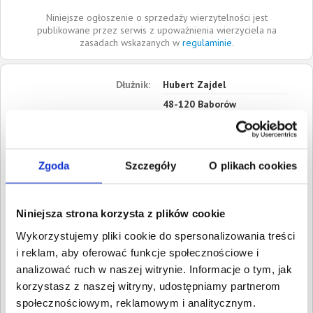
Niniejsze ogłoszenie o sprzedaży wierzytelności jest
publikowane przez serwis z upoważnienia wierzyciela na
zasadach wskazanych w
regulaminie
.
Dłużnik:
Hubert Zajdel
48-120
Baborów
Opolskie
Roszczenia:
1. Cywilne
Wartość:
35,00 PLN
Zgoda
Szczegóły
O plikach cookies
Data wymagalności:
22
stycznia 2016
2. Cywilne
Niniejsza strona korzysta z plików cookie
Wartość:
35,00 PLN
Wykorzystujemy pliki cookie do spersonalizowania treści
Data wymagalności:
22
stycznia 2016
i reklam, aby oferować funkcje społecznościowe i
analizować ruch w naszej witrynie. Informacje o tym, jak
W sumie:
Wartość:
70,00 PLN
korzystasz z naszej witryny, udostępniamy partnerom
Koszty sądowe:
150,38 PLN
społecznościowym, reklamowym i analitycznym.