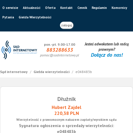
O serwisie
Aktualności
Oferta
Kontakt
Cennik
Regulamin
Komornicy
Pytania
Giełda Wierzytelności
zaloguj
Jesteś adwokatem lub radcą
pon.-pt. 9.00-17.00
883288633
prawnym?
Dołącz do nas!
pomoc@sadinternetowy.pl
Sąd internetowy
/
Giełda wierzytelności
/
e048483b
Dłużnik
Hubert Zajdel
220,38 PLN
Wierzytelność z prawomocnym nakazem zapłaty/wyrokiem sądu
Sygnatura ogłoszenia o sprzedaży wierzytelności:
e048483b