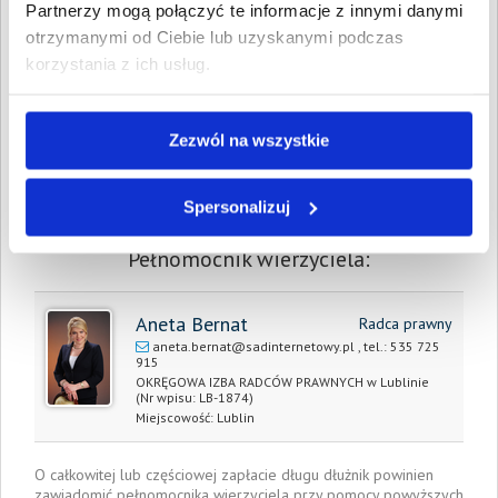
Partnerzy mogą połączyć te informacje z innymi danymi
Spłacono:
0,00 PLN
otrzymanymi od Ciebie lub uzyskanymi podczas
Całkowita
220,38 PLN
korzystania z ich usług.
wartość wierzytelności:
Prawomocny nakaz
10 marca 2017
zapłaty/
Zezwól na wszystkie
wyrok sądu z dnia:
Data wystawienia:
Spersonalizuj
20 września 2016
Pełnomocnik wierzyciela:
Aneta Bernat
Radca prawny
aneta.bernat@sadinternetowy.pl
, tel.:
535 725
915
OKRĘGOWA IZBA RADCÓW PRAWNYCH w Lublinie
(Nr wpisu: LB-1874)
Miejscowość:
Lublin
O całkowitej lub częściowej zapłacie długu dłużnik powinien
zawiadomić pełnomocnika wierzyciela przy pomocy powyższych