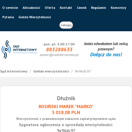
O serwisie
Aktualności
Oferta
Kontakt
Cennik
Regulamin
Komornicy
Pytania
Giełda Wierzytelności
zaloguj
Jesteś adwokatem lub radcą
pon.-pt. 9.00-17.00
883288633
prawnym?
Dołącz do nas!
pomoc@sadinternetowy.pl
Sąd internetowy
/
Giełda wierzytelności
/
9e96dc97
Dłużnik
ROSIŃSKI MAREK "MARKO"
3 018,08 PLN
Wierzytelność z prawomocnym nakazem zapłaty/wyrokiem sądu
Sygnatura ogłoszenia o sprzedaży wierzytelności:
9e96dc97