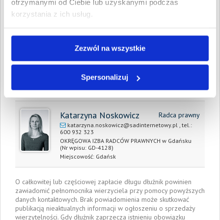
otrzymanymi od Ciebie lub uzyskanymi podczas
wartość wierzytelności:
korzystania z ich usług.
Prawomocny nakaz
Tak
zapłaty/
wyrok sądu
Zezwól na wszystkie
Data wystawienia:
23 lutego 2021
Spersonalizuj
Pełnomocnik wierzyciela:
Katarzyna Noskowicz
Radca prawny
katarzyna.noskowicz@sadinternetowy.pl
, tel.:
600 932 323
OKRĘGOWA IZBA RADCÓW PRAWNYCH w Gdańsku
(Nr wpisu: GD-4128)
Miejscowość:
Gdańsk
O całkowitej lub częściowej zapłacie długu dłużnik powinien
zawiadomić pełnomocnika wierzyciela przy pomocy powyższych
danych kontaktowych. Brak powiadomienia może skutkować
publikacją nieaktualnych informacji w ogłoszeniu o sprzedaży
wierzytelności. Gdy dłużnik zaprzecza istnieniu obowiązku