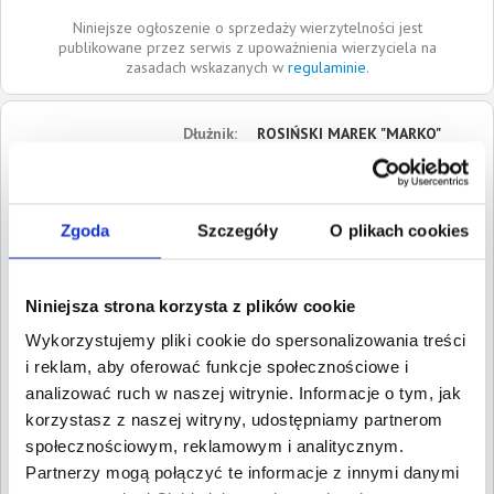
Niniejsze ogłoszenie o sprzedaży wierzytelności jest
publikowane przez serwis z upoważnienia wierzyciela na
zasadach wskazanych w
regulaminie
.
Dłużnik:
ROSIŃSKI MAREK "MARKO"
ul. Równa
44-217
Rybnik
Śląskie
Zgoda
Szczegóły
O plikach cookies
Roszczenia:
1. Gospodarcze
Wartość:
2 387,69 PLN
Niniejsza strona korzysta z plików cookie
Data wymagalności:
14
grudnia 2018
Wykorzystujemy pliki cookie do spersonalizowania treści
i reklam, aby oferować funkcje społecznościowe i
W sumie:
Wartość:
2 387,69 PLN
analizować ruch w naszej witrynie. Informacje o tym, jak
Koszty sądowe:
630,39 PLN
korzystasz z naszej witryny, udostępniamy partnerom
społecznościowym, reklamowym i analitycznym.
Spłacono:
0,00 PLN
Partnerzy mogą połączyć te informacje z innymi danymi
Całkowita
3 018,08 PLN