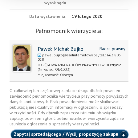
wyrok sądu
Data wystawienia:
19 lutego 2020
Pełnomocnik wierzyciela:
Paweł Michał Bujko
Radca prawny
pawel.bujko@sadinternetowy.pl
, tel.:
663 803
028
OKRĘGOWA IZBA RADCÓW PRAWNYCH w Olsztynie
(Nr wpisu: OL-1333)
Miejscowość:
Olsztyn
O całkowitej lub częściowej zapłacie długu dłużnik powinien
zawiadomić pełnomocnika wierzyciela przy pomocy powyższych
danych kontaktowych. Brak powiadomienia może skutkować
publikacją nieaktualnych informacji w ogłoszeniu o sprzedaży
wierzytelności. Gdy dłużnik zaprzecza istnieniu obowiązku
zapłaty, powinien zgłosić pełnomocnikowi wierzyciela żądanie
usunięcia ogłoszenia o sprzedaży wierzytelności.
Zapytaj sprzedającego / Wyślij propozycję zakupu