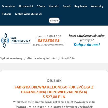
O serwisie
Aktualności
Oferta
Kontakt
Cennik
Regulamin
Komornicy
Pytania
Giełda Wierzytelności
zaloguj
Jesteś adwokatem lub radcą
pon.-pt. 9.00-17.00
883288633
prawnym?
Dołącz do nas!
pomoc@sadinternetowy.pl
Sąd internetowy
/
Giełda wierzytelności
/
94e6b046
Dłużnik
FABRYKA DREWNA KLEJONEGO FDK SPÓŁKA Z
OGRANICZONĄ ODPOWIEDZIALNOŚCIĄ
5 527,08 PLN
Wierzytelność z prawomocnym nakazem zapłaty/wyrokiem sądu
Sygnatura ogłoszenia o sprzedaży wierzytelności: