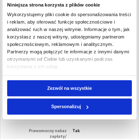
Wartość:
2 304,40 PLN
Niniejsza strona korzysta z plików cookie
Data wymagalności:
2 marca
2015
Wykorzystujemy pliki cookie do spersonalizowania treści
i reklam, aby oferować funkcje społecznościowe i
2. Gospodarcze
analizować ruch w naszej witrynie. Informacje o tym, jak
Wartość:
1 045,50 PLN
Data wymagalności:
25
korzystasz z naszej witryny, udostępniamy partnerom
marca 2015
społecznościowym, reklamowym i analitycznym.
Partnerzy mogą połączyć te informacje z innymi danymi
3. Gospodarcze
Wartość:
922,50 PLN
otrzymanymi od Ciebie lub uzyskanymi podczas
Data wymagalności:
30
korzystania z ich usług.
kwietnia 2015
W sumie:
Wartość:
4 272,40 PLN
Zezwól na wszystkie
Koszty sądowe:
1 254,68 PLN
Spłacono:
0,00 PLN
Spersonalizuj
Całkowita
5 527,08 PLN
wartość wierzytelności:
Prawomocny nakaz
Tak
zapłaty/