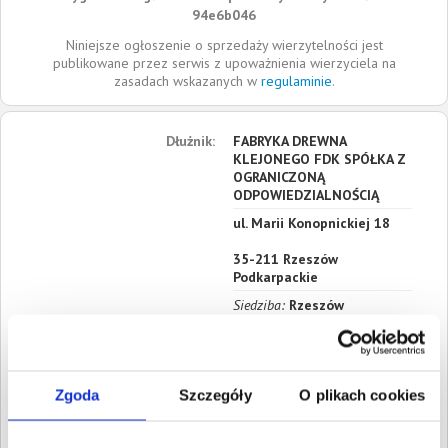
94e6b046
Niniejsze ogłoszenie o sprzedaży wierzytelności jest
publikowane przez serwis z upoważnienia wierzyciela na
zasadach wskazanych w
regulaminie
.
Dłużnik:
FABRYKA DREWNA
KLEJONEGO FDK SPÓŁKA Z
OGRANICZONĄ
ODPOWIEDZIALNOŚCIĄ
ul. Marii Konopnickiej 18
35-211
Rzeszów
Podkarpackie
Siedziba:
Rzeszów
REGON:
180668586
NIP:
5170343351
KRS:
0000378237
Zgoda
Szczegóły
O plikach cookies
Roszczenia:
1. Gospodarcze